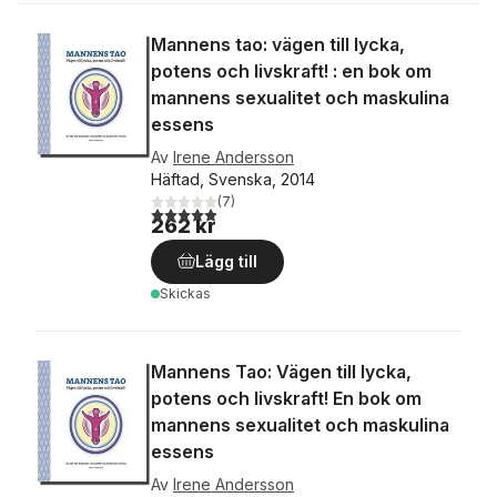
Mannens tao: vägen till lycka,
potens och livskraft! : en bok om
mannens sexualitet och maskulina
essens
Av
Irene Andersson
Häftad, Svenska, 2014
(
7
)
4,9
utav 5 stjärnor. Totalt antal röster:
262 kr
Lägg till
Skickas
Mannens Tao: Vägen till lycka,
potens och livskraft! En bok om
mannens sexualitet och maskulina
essens
Av
Irene Andersson