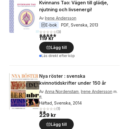
Kvinnans Tao: Vägen till glädje,
njutning och livsenergi!
Av
Irene Andersson
E-bok
PDF
, 
Svenska
, 
2013
(
3
)
5,0
utav 5 stjärnor. Totalt antal röster:
119 kr
Lägg till
Läs direkt efter köp
Nya röster : svenska
kvinnotidskrifter under 150 år
Av
Anna Nordenstam
,
Irene Andersson
m.
fl.
Häftad, Svenska, 2014
(
1
)
2,0
utav 5 stjärnor. Totalt antal röster:
229 kr
Lägg till