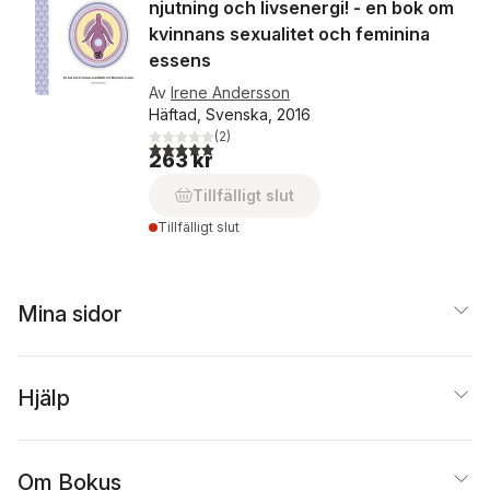
njutning och livsenergi! - en bok om
kvinnans sexualitet och feminina
essens
Av
Irene Andersson
Häftad, Svenska, 2016
(
2
)
5,0
utav 5 stjärnor. Totalt antal röster:
263 kr
Tillfälligt slut
Tillfälligt slut
Mina sidor
Hjälp
Om Bokus