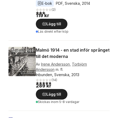
E-bok
PDF
, 
Svenska
, 
2014
(
2
)
3,0
utav 5 stjärnor. Totalt antal röster:
119 kr
Lägg till
Läs direkt efter köp
Malmö 1914 - en stad inför språnget
till det moderna
Av
Irene Andersson
,
Torbjörn
Andersson
m. fl.
Inbunden, Svenska, 2013
(
14
)
4,8
utav 5 stjärnor. Totalt antal röster:
289 kr
Lägg till
Skickas
inom 5-8 vardagar