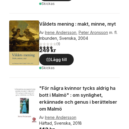
Skickas
Våldets mening : makt, minne, myt
Av
Irene Andersson
,
Peter Aronsson
m. fl.
Inbunden, Svenska, 2004
(
1
)
4,0
utav 5 stjärnor. Totalt antal röster:
249 kr
Lägg till
Skickas
"För några kvinnor tycks aldrig ha
bott i Malmö" : om synlighet,
erkännade och genus i berättelser
om Malmö
Av
Irene Andersson
Häftad, Svenska, 2018