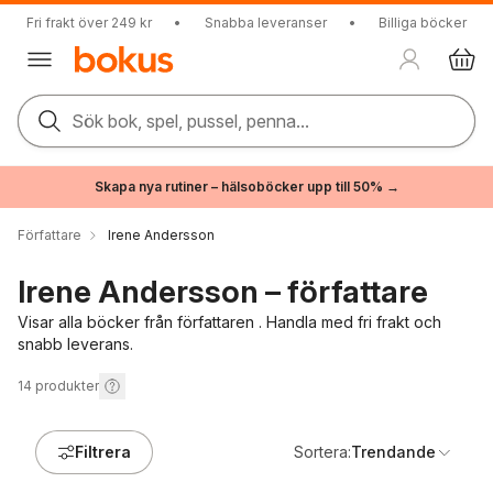
Fri frakt över 249 kr
•
Snabba leveranser
•
Billiga böcker
Sök bok, spel, pussel, penna...
Skapa nya rutiner – hälsoböcker upp till 50% →
Författare
Irene Andersson
Irene Andersson – författare
Visar alla böcker från författaren . Handla med fri frakt och
snabb leverans.
14
produkter
Filtrera
Sortera:
Trendande