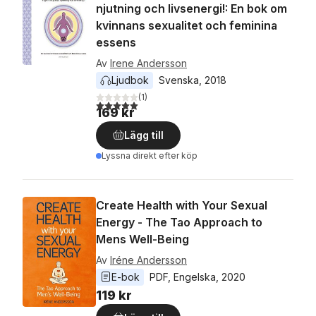
njutning och livsenergi!: En bok om
kvinnans sexualitet och feminina
essens
Av
Irene Andersson
Ljudbok
Svenska
, 
2018
(
1
)
5,0
utav 5 stjärnor. Totalt antal röster:
169 kr
Lägg till
Lyssna direkt efter köp
Create Health with Your Sexual
Energy - The Tao Approach to
Mens Well-Being
Av
Iréne Andersson
E-bok
PDF
, 
Engelska
, 
2020
119 kr