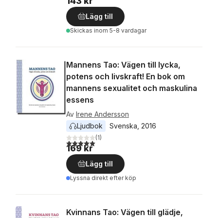
143 kr
Lägg till
Skickas
inom 5-8 vardagar
Mannens Tao: Vägen till lycka,
potens och livskraft! En bok om
mannens sexualitet och maskulina
essens
Av
Irene Andersson
Ljudbok
Svenska
, 
2016
(
1
)
5,0
utav 5 stjärnor. Totalt antal röster:
169 kr
Lägg till
Lyssna direkt efter köp
Kvinnans Tao: Vägen till glädje,