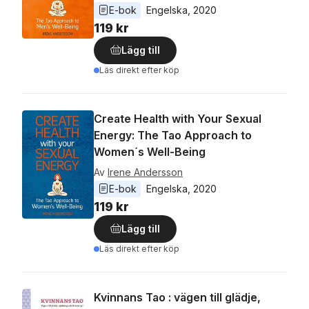
E-bok
Engelska
, 
2020
119 kr
Lägg till
Läs direkt efter köp
Create Health with Your Sexual
Energy: The Tao Approach to
Women´s Well-Being
Av
Irene Andersson
E-bok
Engelska
, 
2020
119 kr
Lägg till
Läs direkt efter köp
Kvinnans Tao : vägen till glädje,