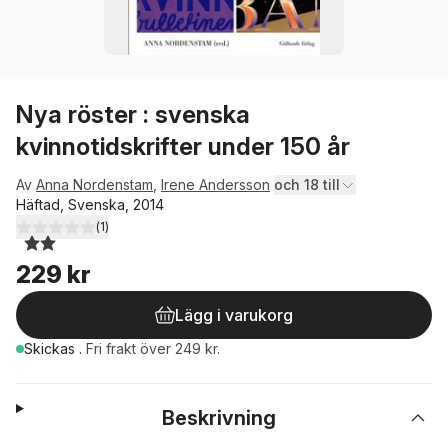
Nya röster : svenska
kvinnotidskrifter under 150 år
Av
Anna Nordenstam
,
Irene Andersson
och 18 till
Häftad, Svenska, 2014
(
1
)
2,0
utav 5 stjärnor. Totalt antal röster:
229 kr
Lägg i varukorg
Skickas
.
Fri frakt över 249 kr.
Beskrivning