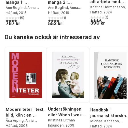
att arbeta med
manga 1 :
manga 2 :
litteratur i
Kristina Hermansson
,
Litteraturhistoriska
Ann Boglind
,
Anna
Litteraturhistoriska
Ann Boglind
,
Anna
Anna Nordenstam
Häftad
, 2024
,
förskolan
Nordenstam
Häftad
, 2015
Nordenstam
Häftad
, 2016
och didaktiska
och didaktiska
Johan Alfredsson
(
1
)
,
(
5
)
(
1
)
perspektiv på
perspektiv på
4,0
utav 5 stjärnor. Tota
4,0
utav 5 stjärnor. Totalt antal röster:
4,0
utav 5 stjärnor. Totalt antal röster:
390 kr
Sandra Hillén
,
Trude
767 kr
553 kr
barnlitteratur
ungdomslitteratur
Hoel
,
Heidi Höglund
,
Hoppa över listan
Anna Karlskov
Du kanske också är intresserad av
Skyggebjerg
,
Maria
Malmberg Wallin
,
Mali
Nilsen
,
Anna Nordlund
,
Maria Wennerström
Wohrne
,
Katrina
Åkerholm
,
Mia
Österlund
Undersökningen
Moderniteter : text,
Handbok i
eller When I woke
bild, kön : en
journalistikforskni
up this morning I
Kristina Hultman
vänbok till Ingrid
Åsa Arping
,
Anna
g
Michael Karlsson
,
Inbunden
, 2009
Nordenstam
Häftad
, 2008
,
Kajsa
felt so gay
Jesper Strömbäck
Häftad
, 2024
,
Holmquist