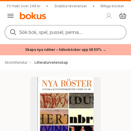
Fri frakt över 249 kr
•
Snabba leveranser
•
Billiga böcker
Sök bok, spel, pussel, penna...
Skapa nya rutiner – hälsoböcker upp till 50% →
Skönlitteratur
Litteraturvetenskap