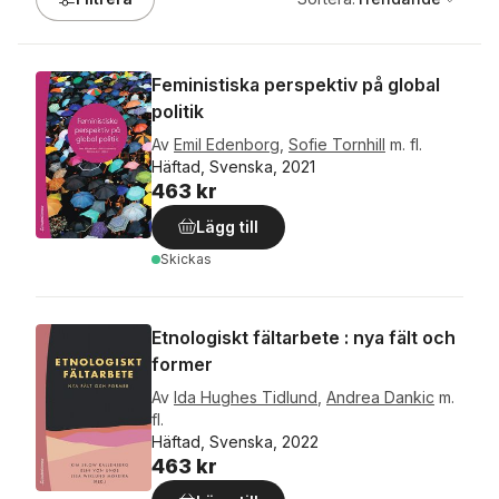
Feministiska perspektiv på global
politik
Av
Emil Edenborg
,
Sofie Tornhill
m. fl.
Häftad, Svenska, 2021
463 kr
Lägg till
Skickas
Etnologiskt fältarbete : nya fält och
former
Av
Ida Hughes Tidlund
,
Andrea Dankic
m.
fl.
Häftad, Svenska, 2022
463 kr