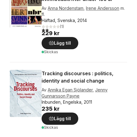
Av
Anna Nordenstam
,
Irene Andersson
m.
fl.
Häftad, Svenska, 2014
(
1
)
2,0
utav 5 stjärnor. Totalt antal röster:
229 kr
Lägg till
Skickas
Tracking discourses : politics,
identity and social change
Av
Annika Egan Sjölander
,
Jenny
Gunnarsson Payne
Inbunden, Engelska, 2011
235 kr
Lägg till
Skickas