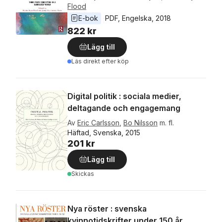
Flood
E-bok
PDF
, 
Engelska
, 
2018
822 kr
Lägg till
Läs direkt efter köp
Digital politik : sociala medier,
deltagande och engagemang
Av
Eric Carlsson
,
Bo Nilsson
m. fl.
Häftad, Svenska, 2015
201 kr
Lägg till
Skickas
Nya röster : svenska
kvinnotidskrifter under 150 år