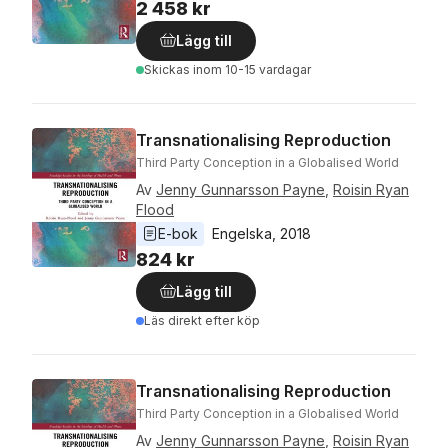
2 458 kr
Lägg till
Skickas
inom 10-15 vardagar
Transnationalising Reproduction
Third Party Conception in a Globalised World
Av
Jenny Gunnarsson Payne
,
Roisin Ryan
Flood
E-bok
Engelska
, 
2018
824 kr
Lägg till
Läs direkt efter köp
Transnationalising Reproduction
Third Party Conception in a Globalised World
Av
Jenny Gunnarsson Payne
,
Roisin Ryan