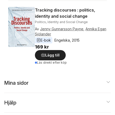
Tracking discourses : politics,
identity and social change
Politics, Identity and Social Change
Av
Jenny Gunnarsson Payne
,
Annika Egan
Sjölander
E-bok
Engelska
, 
2015
169 kr
Lägg till
Läs direkt efter köp
Mina sidor
Hjälp