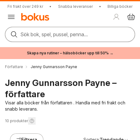
Fri frakt över 249 kr
•
Snabba leveranser
•
Billiga böcker
Sök bok, spel, pussel, penna...
Skapa nya rutiner – hälsoböcker upp till 50% →
Författare
Jenny Gunnarsson Payne
Jenny Gunnarsson Payne –
författare
Visar alla böcker från författaren . Handla med fri frakt och
snabb leverans.
10
produkter
Filtrera
Sortera:
Trendande