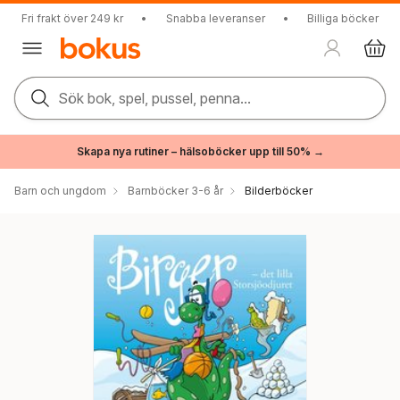
Fri frakt över 249 kr
•
Snabba leveranser
•
Billiga böcker
Sök bok, spel, pussel, penna...
Skapa nya rutiner – hälsoböcker upp till 50% →
Barn och ungdom
Barnböcker 3-6 år
Bilderböcker