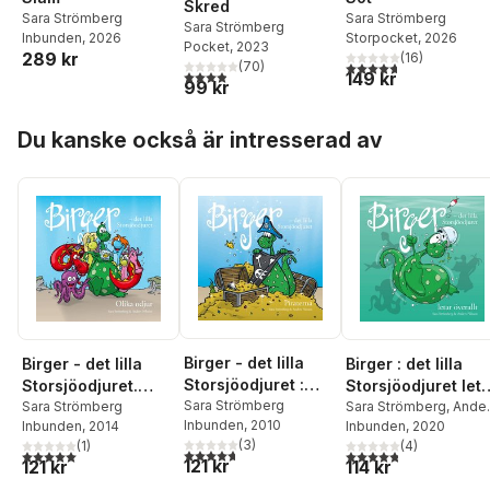
Skred
Sara Strömberg
Sara Strömberg
Sara Strömberg
Inbunden
, 2026
Storpocket
, 2026
Pocket
, 2023
289 kr
(
16
)
4,7
utav 5 stjärnor. Tota
(
70
)
3,9
utav 5 stjärnor. Totalt antal röster:
149 kr
99 kr
Hoppa över listan
Du kanske också är intresserad av
Birger - det lilla
Birger - det lilla
Birger : det lilla
Storsjöodjuret :
Storsjöodjuret.
Storsjöodjuret let
piraterna
Sara Strömberg
Olika odjur
Sara Strömberg
överallt
Sara Strömberg
,
Ande
Inbunden
, 2010
Inbunden
, 2014
Nilsson
Inbunden
, 2020
(
3
)
(
1
)
(
4
)
4,7
utav 5 stjärnor. Totalt antal röster:
5,0
utav 5 stjärnor. Totalt antal röster:
4,8
utav 5 stjärnor. Tota
121 kr
121 kr
114 kr