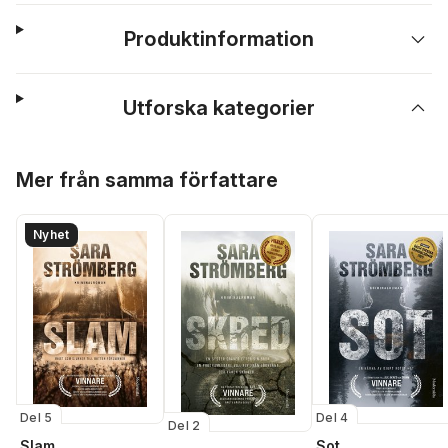
Produktinformation
Utforska kategorier
Hoppa över listan
Mer från samma författare
Nyhet
Del 5
Del 4
Del 2
Slam
Sot