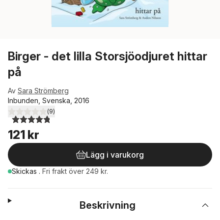
Birger - det lilla Storsjöodjuret hittar
på
Av
Sara Strömberg
Inbunden, Svenska, 2016
(
9
)
4,8
utav 5 stjärnor. Totalt antal röster:
121 kr
Lägg i varukorg
Skickas
.
Fri frakt över 249 kr.
Beskrivning