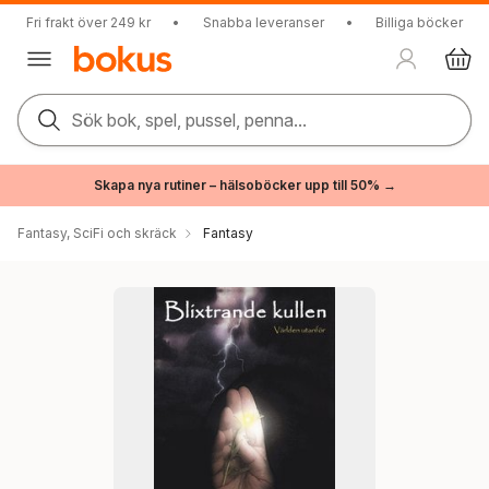
Fri frakt över 249 kr
•
Snabba leveranser
•
Billiga böcker
Sök bok, spel, pussel, penna...
Skapa nya rutiner – hälsoböcker upp till 50% →
Fantasy, SciFi och skräck
Fantasy