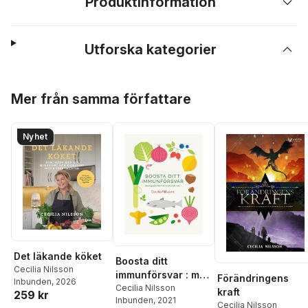
Produktinformation
Utforska kategorier
Hoppa över listan
Mer från samma författare
Nyhet
Det läkande köket
Boosta ditt
Cecilia Nilsson
immunförsvar : med
Förändringens
Inbunden
, 2026
god
Cecilia Nilsson
kraft
259 kr
Inbunden
, 2021
antiinflammatorisk
Cecilia Nilsson