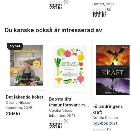
(
9
)
mat
Häftad
, 2021
4,4
utav 5 stjärnor. Totalt antal röster:
231 kr
(
2
)
4,5
utav 5 stjärnor. Tota
199 kr
Hoppa över listan
Du kanske också är intresserad av
Nyhet
Det läkande köket
Boosta ditt
Cecilia Nilsson
immunförsvar : med
Förändringens
Inbunden
, 2026
god
Cecilia Nilsson
kraft
259 kr
Inbunden
, 2021
antiinflammatorisk
Cecilia Nilsson
(
9
)
mat
4,4
utav 5 stjärnor. Totalt antal röster:
E-bok
2021
231 kr
(
1
)