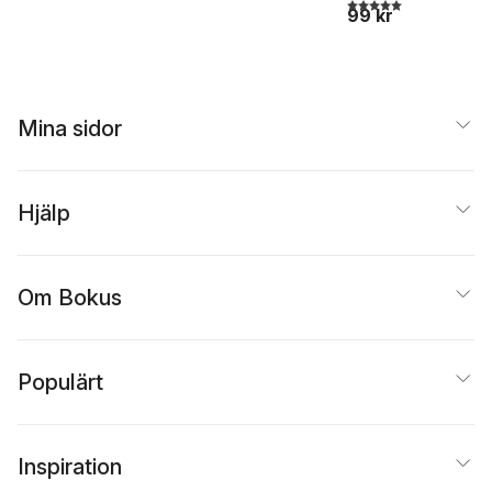
5,0
utav 5 stjärnor. Tota
99 kr
Mina sidor
Hjälp
Om Bokus
Populärt
Inspiration