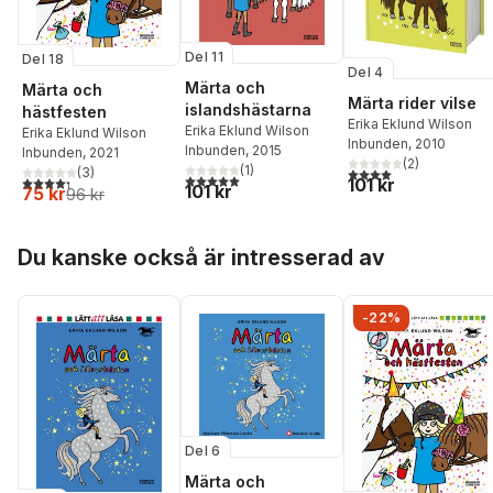
Del 11
Del 18
Del 4
Märta och
Märta och
Märta rider vilse
islandshästarna
hästfesten
Erika Eklund Wilson
Erika Eklund Wilson
Erika Eklund Wilson
Inbunden
, 2010
Inbunden
, 2015
Inbunden
, 2021
(
2
)
(
1
)
(
3
)
4,0
utav 5 stjärnor. Tota
5,0
utav 5 stjärnor. Totalt antal röster:
4,3
utav 5 stjärnor. Totalt antal röster:
101 kr
101 kr
75 kr
96 kr
Hoppa över listan
Du kanske också är intresserad av
-22%
Del 6
Märta och