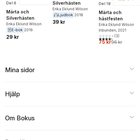
Silverhästen
Del 6
Del 18
Erika Eklund Wilson
Märta och
Märta och
Ljudbok
2018
Silverhästen
hästfesten
39 kr
Erika Eklund Wilson
Erika Eklund Wilson
E-bok
2016
Inbunden
, 2021
(
3
)
29 kr
4,3
utav 5 stjärnor. Tota
75 kr
96 kr
Mina sidor
Hjälp
Om Bokus