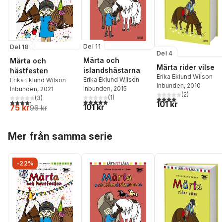
Del 11
Del 18
Del 4
Märta och
Märta och
Märta rider vilse
islandshästarna
hästfesten
Erika Eklund Wilson
Erika Eklund Wilson
Erika Eklund Wilson
Inbunden
, 2010
Inbunden
, 2015
Inbunden
, 2021
(
2
)
(
1
)
(
3
)
4,0
utav 5 stjärnor. Tota
5,0
utav 5 stjärnor. Totalt antal röster:
4,3
utav 5 stjärnor. Totalt antal röster:
101 kr
101 kr
75 kr
96 kr
Hoppa över listan
Mer från samma serie
-22%