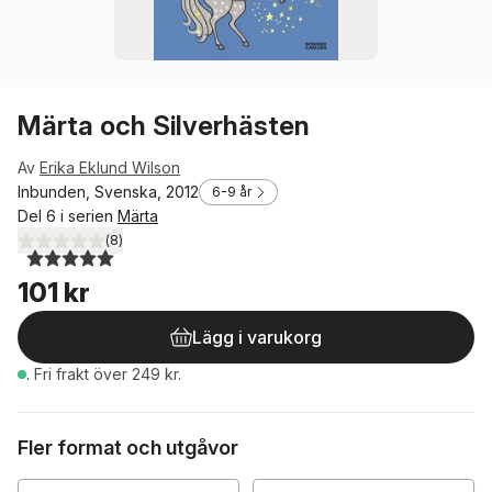
Märta och Silverhästen
Av
Erika Eklund Wilson
Inbunden, Svenska, 2012
6-9 år
Del 6 i serien
Märta
(
8
)
5,0
utav 5 stjärnor. Totalt antal röster:
101 kr
Lägg i varukorg
.
Fri frakt över 249 kr.
Fler format och utgåvor