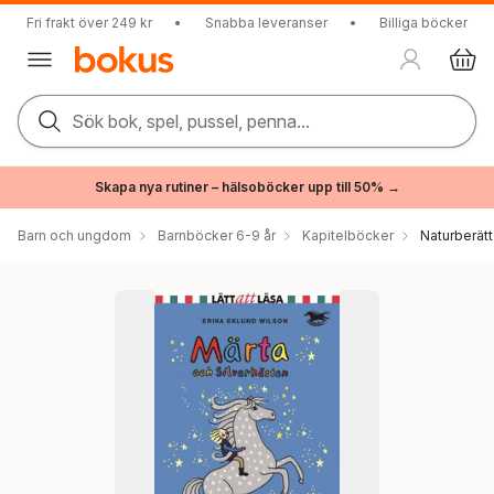
Fri frakt över 249 kr
•
Snabba leveranser
•
Billiga böcker
Sök bok, spel, pussel, penna...
Skapa nya rutiner – hälsoböcker upp till 50% →
Barn och ungdom
Barnböcker 6-9 år
Kapitelböcker
Naturberätt