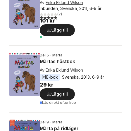
Av
Erika Eklund Wilson
Inbunden, Svenska, 2011, 6-9 år
(
7
)
5,0
utav 5 stjärnor. Totalt antal röster:
101 kr
Lägg till
Del 5 - Märta
Märtas hästbok
Av
Erika Eklund Wilson
E-bok
Svenska
, 
2013
, 
6-9 år
29 kr
Lägg till
Läs direkt efter köp
Del 9 - Märta
Märta på ridläger