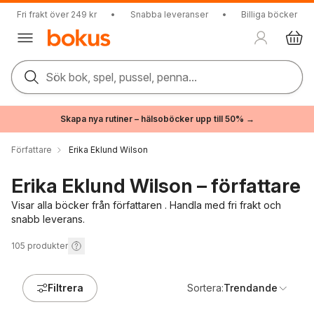
Fri frakt över 249 kr
•
Snabba leveranser
•
Billiga böcker
Sök bok, spel, pussel, penna...
Skapa nya rutiner – hälsoböcker upp till 50% →
Författare
Erika Eklund Wilson
Erika Eklund Wilson – författare
Visar alla böcker från författaren . Handla med fri frakt och
snabb leverans.
105
produkter
Filtrera
Sortera:
Trendande