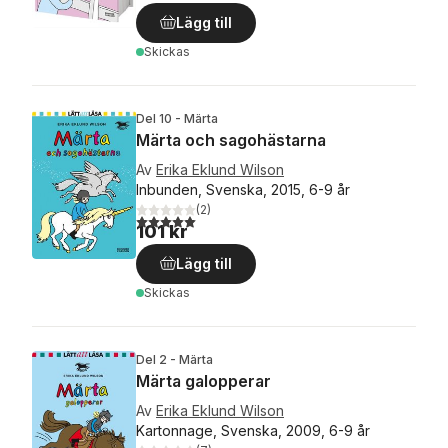
Lägg till
Skickas
Del 10 - Märta
Märta och sagohästarna
Av
Erika Eklund Wilson
Inbunden, Svenska, 2015, 6-9 år
(
2
)
5,0
utav 5 stjärnor. Totalt antal röster:
101 kr
Lägg till
Skickas
Del 2 - Märta
Märta galopperar
Av
Erika Eklund Wilson
Kartonnage, Svenska, 2009, 6-9 år