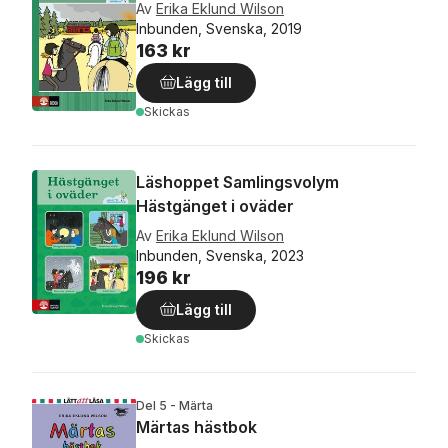
Av
Erika Eklund Wilson
Inbunden, Svenska, 2019
163 kr
Lägg till
Skickas
Läshoppet Samlingsvolym
Hästgänget i oväder
Av
Erika Eklund Wilson
Inbunden, Svenska, 2023
196 kr
Lägg till
Skickas
Del 5 - Märta
Märtas hästbok