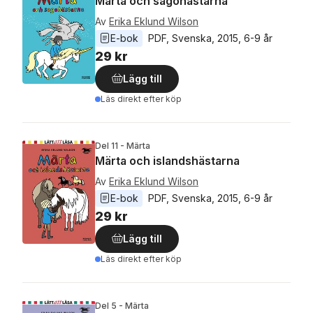
Märta och sagohästarna
Av
Erika Eklund Wilson
E-bok
PDF
, 
Svenska
, 
2015
, 
6-9 år
29 kr
Lägg till
Läs direkt efter köp
Del 11 - Märta
Märta och islandshästarna
Av
Erika Eklund Wilson
E-bok
PDF
, 
Svenska
, 
2015
, 
6-9 år
29 kr
Lägg till
Läs direkt efter köp
Del 5 - Märta