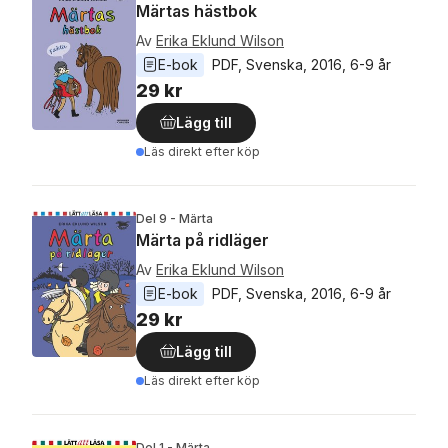
Märtas hästbok
Av
Erika Eklund Wilson
E-bok
PDF
, 
Svenska
, 
2016
, 
6-9 år
29 kr
Lägg till
Läs direkt efter köp
Del 9 - Märta
Märta på ridläger
Av
Erika Eklund Wilson
E-bok
PDF
, 
Svenska
, 
2016
, 
6-9 år
29 kr
Lägg till
Läs direkt efter köp
Del 1 - Märta