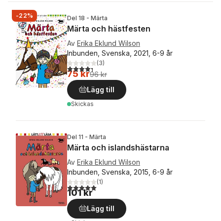
-22%
Del 18 - Märta
Märta och hästfesten
Av
Erika Eklund Wilson
Inbunden, Svenska, 2021, 6-9 år
(
3
)
4,3
utav 5 stjärnor. Totalt antal röster:
75 kr
96 kr
Lägg till
Skickas
Del 11 - Märta
Märta och islandshästarna
Av
Erika Eklund Wilson
Inbunden, Svenska, 2015, 6-9 år
(
1
)
5,0
utav 5 stjärnor. Totalt antal röster:
101 kr
Lägg till