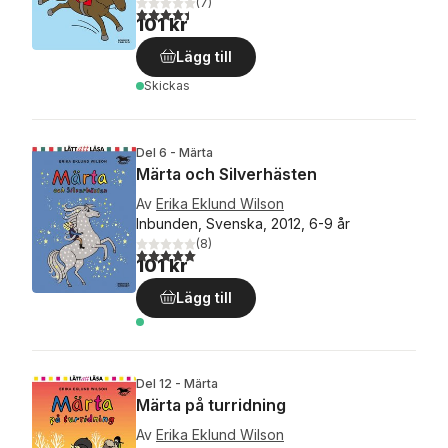
(
7
)
4,4
utav 5 stjärnor. Totalt antal röster:
101 kr
Lägg till
Skickas
Del 6 - Märta
Märta och Silverhästen
Av
Erika Eklund Wilson
Inbunden, Svenska, 2012, 6-9 år
(
8
)
5,0
utav 5 stjärnor. Totalt antal röster:
101 kr
Lägg till
Del 12 - Märta
Märta på turridning
Av
Erika Eklund Wilson