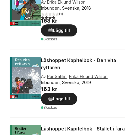
Av
Erika Eklund Wilson
Inbunden, Svenska, 2018
(
1
)
4,0
utav 5 stjärnor. Totalt antal röster:
163 kr
Lägg till
Skickas
Läshoppet Kapitelbok - Den vita
ryttaren
Av
Pär Sahlin
,
Erika Eklund Wilson
Inbunden, Svenska, 2019
163 kr
Lägg till
Skickas
Läshoppet Kapitelbok - Stallet i fara