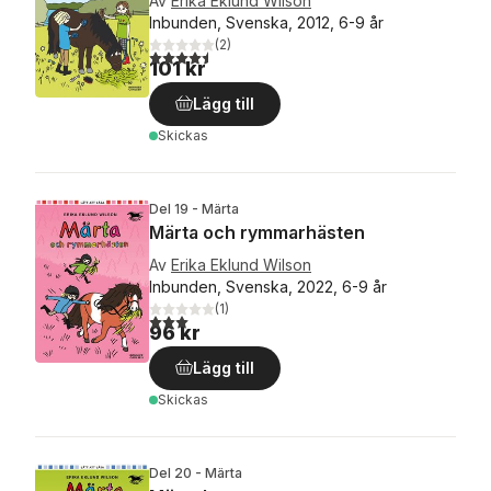
Av
Erika Eklund Wilson
Inbunden, Svenska, 2012, 6-9 år
(
2
)
4,5
utav 5 stjärnor. Totalt antal röster:
101 kr
Lägg till
Skickas
Del 19 - Märta
Märta och rymmarhästen
Av
Erika Eklund Wilson
Inbunden, Svenska, 2022, 6-9 år
(
1
)
3,0
utav 5 stjärnor. Totalt antal röster:
96 kr
Lägg till
Skickas
Del 20 - Märta