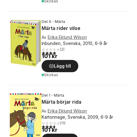
Skickas
Del 4 - Märta
Märta rider vilse
Av
Erika Eklund Wilson
Inbunden, Svenska, 2010, 6-9 år
(
2
)
4,0
utav 5 stjärnor. Totalt antal röster:
101 kr
Lägg till
Skickas
Del 1 - Märta
Märta börjar rida
Av
Erika Eklund Wilson
Kartonnage, Svenska, 2009, 6-9 år
(
11
)
3,7
utav 5 stjärnor. Totalt antal röster:
101 kr