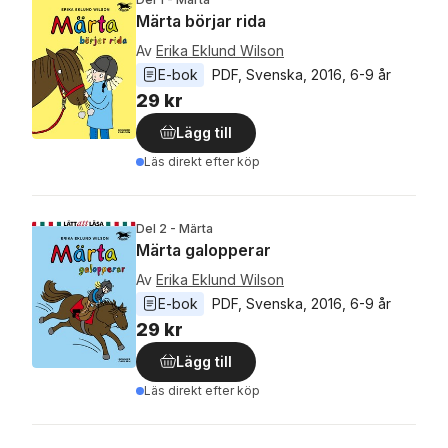
Märta börjar rida
Av
Erika Eklund Wilson
E-bok
PDF
, 
Svenska
, 
2016
, 
6-9 år
29 kr
Lägg till
Läs direkt efter köp
Del 2 - Märta
Märta galopperar
Av
Erika Eklund Wilson
E-bok
PDF
, 
Svenska
, 
2016
, 
6-9 år
29 kr
Lägg till
Läs direkt efter köp