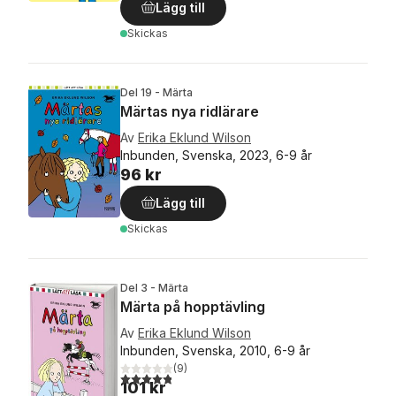
Lägg till
Skickas
Del 19 - Märta
Märtas nya ridlärare
Av
Erika Eklund Wilson
Inbunden, Svenska, 2023, 6-9 år
96 kr
Lägg till
Skickas
Del 3 - Märta
Märta på hopptävling
Av
Erika Eklund Wilson
Inbunden, Svenska, 2010, 6-9 år
(
9
)
4,8
utav 5 stjärnor. Totalt antal röster:
101 kr