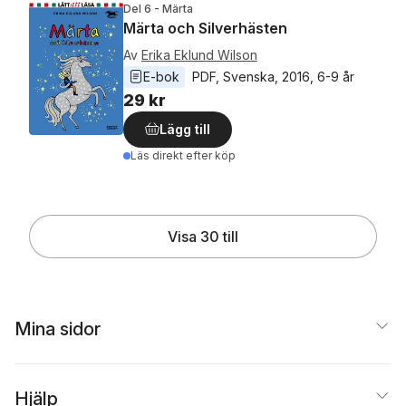
Del 6 - Märta
Märta och Silverhästen
Av
Erika Eklund Wilson
E-bok
PDF
, 
Svenska
, 
2016
, 
6-9 år
29 kr
Lägg till
Läs direkt efter köp
Visa 30 till
Mina sidor
Hjälp