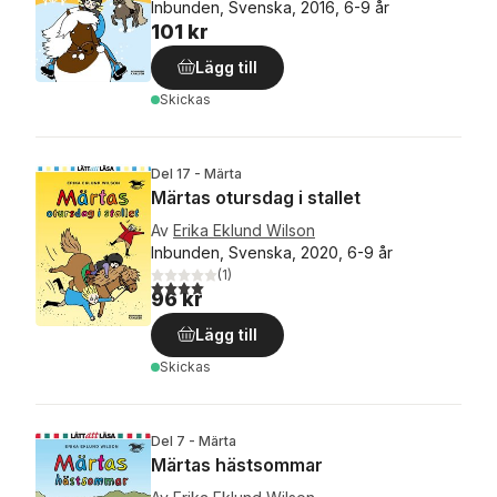
Inbunden, Svenska, 2016, 6-9 år
101 kr
Lägg till
Skickas
Del 17 - Märta
Märtas otursdag i stallet
Av
Erika Eklund Wilson
Inbunden, Svenska, 2020, 6-9 år
(
1
)
4,0
utav 5 stjärnor. Totalt antal röster:
96 kr
Lägg till
Skickas
Del 7 - Märta
Märtas hästsommar