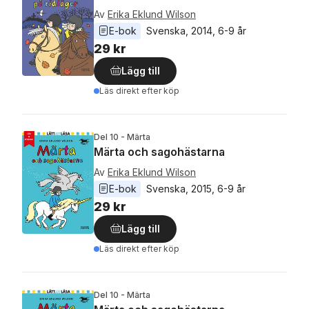
Av
Erika Eklund Wilson
E-bok
Svenska
, 
2014
, 
6-9 år
29 kr
Lägg till
Läs direkt efter köp
Del 10 - Märta
Märta och sagohästarna
Av
Erika Eklund Wilson
E-bok
Svenska
, 
2015
, 
6-9 år
29 kr
Lägg till
Läs direkt efter köp
Del 10 - Märta