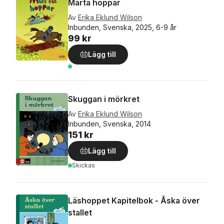
Märta hoppar
Av
Erika Eklund Wilson
Inbunden, Svenska, 2025, 6-9 år
99 kr
Lägg till
Skuggan i mörkret
Av
Erika Eklund Wilson
Inbunden, Svenska, 2014
151 kr
Lägg till
Skickas
Läshoppet Kapitelbok - Åska över
stallet