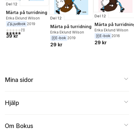
Del 12
Märta på turridning
Del 12
Erika Eklund Wilson
Del 12
Ljudbok
2019
Märta på turridnin
Märta på turridning
(
1
)
Erika Eklund Wilson
Erika Eklund Wilson
5,0
utav 5 stjärnor. Totalt antal röster:
39 kr
E-bok
2016
E-bok
2019
29 kr
29 kr
Mina sidor
Hjälp
Om Bokus