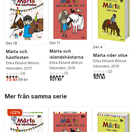
Del 11
Del 18
Del 4
Märta och
Märta och
Märta rider vilse
islandshästarna
hästfesten
Erika Eklund Wilson
Erika Eklund Wilson
Erika Eklund Wilson
Inbunden
, 2010
Inbunden
, 2015
Inbunden
, 2021
(
2
)
(
1
)
(
3
)
4,0
utav 5 stjärnor. Tota
5,0
utav 5 stjärnor. Totalt antal röster:
4,3
utav 5 stjärnor. Totalt antal röster:
101 kr
101 kr
75 kr
96 kr
Hoppa över listan
Mer från samma serie
-22%