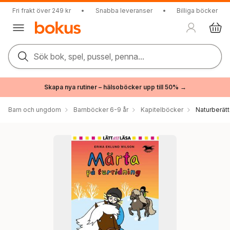
Fri frakt över 249 kr
•
Snabba leveranser
•
Billiga böcker
Sök bok, spel, pussel, penna...
Skapa nya rutiner – hälsoböcker upp till 50% →
Barn och ungdom
Barnböcker 6-9 år
Kapitelböcker
Naturberätt