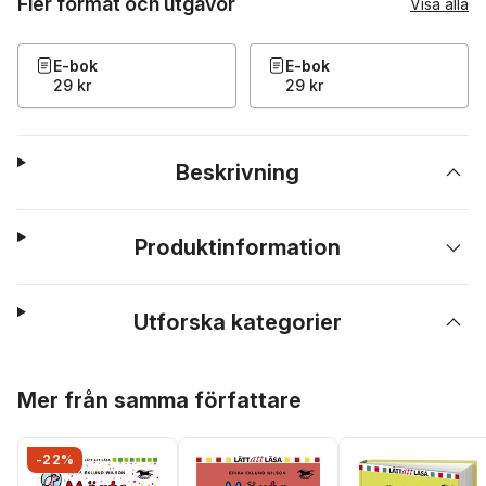
Fler format och utgåvor
Visa alla
E-bok
E-bok
29 kr
29 kr
Beskrivning
Produktinformation
Utforska kategorier
Hoppa över listan
Mer från samma författare
-22%