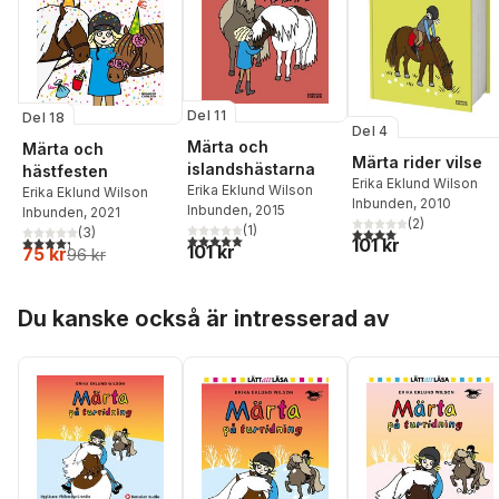
Del 11
Del 18
Del 4
Märta och
Märta och
Märta rider vilse
islandshästarna
hästfesten
Erika Eklund Wilson
Erika Eklund Wilson
Erika Eklund Wilson
Inbunden
, 2010
Inbunden
, 2015
Inbunden
, 2021
(
2
)
(
1
)
(
3
)
4,0
utav 5 stjärnor. Tota
5,0
utav 5 stjärnor. Totalt antal röster:
4,3
utav 5 stjärnor. Totalt antal röster:
101 kr
101 kr
75 kr
96 kr
Hoppa över listan
Du kanske också är intresserad av