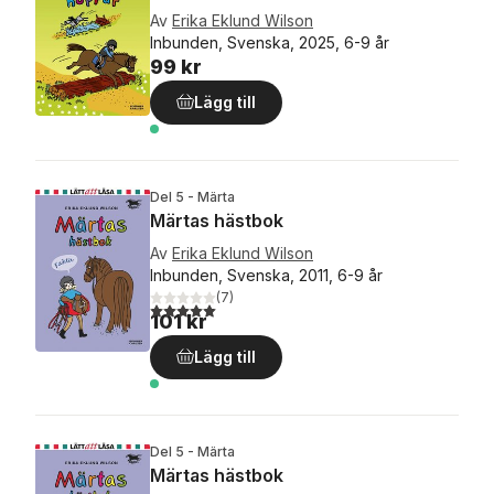
Av
Erika Eklund Wilson
Inbunden, Svenska, 2025, 6-9 år
99 kr
Lägg till
Del 5 - Märta
Märtas hästbok
Av
Erika Eklund Wilson
Inbunden, Svenska, 2011, 6-9 år
(
7
)
5,0
utav 5 stjärnor. Totalt antal röster:
101 kr
Lägg till
Del 5 - Märta
Märtas hästbok