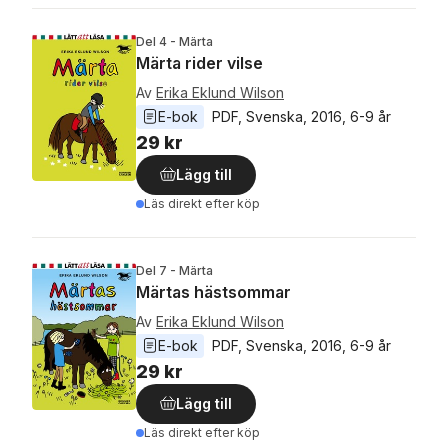
Del 4 - Märta
Märta rider vilse
Av
Erika Eklund Wilson
E-bok
PDF
, 
Svenska
, 
2016
, 
6-9 år
29 kr
Lägg till
Läs direkt efter köp
Del 7 - Märta
Märtas hästsommar
Av
Erika Eklund Wilson
E-bok
PDF
, 
Svenska
, 
2016
, 
6-9 år
29 kr
Lägg till
Läs direkt efter köp