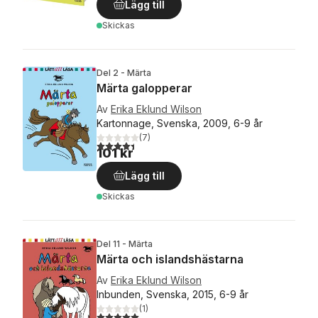
Lägg till
Skickas
Del 2 - Märta
Märta galopperar
Av
Erika Eklund Wilson
Kartonnage, Svenska, 2009, 6-9 år
(
7
)
4,4
utav 5 stjärnor. Totalt antal röster:
101 kr
Lägg till
Skickas
Del 11 - Märta
Märta och islandshästarna
Av
Erika Eklund Wilson
Inbunden, Svenska, 2015, 6-9 år
(
1
)
5,0
utav 5 stjärnor. Totalt antal röster: