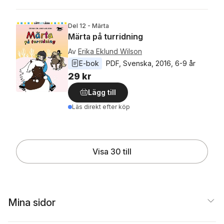
Del 12 - Märta
Märta på turridning
Av
Erika Eklund Wilson
E-bok
PDF
, 
Svenska
, 
2016
, 
6-9 år
29 kr
Lägg till
Läs direkt efter köp
Visa 30 till
Mina sidor