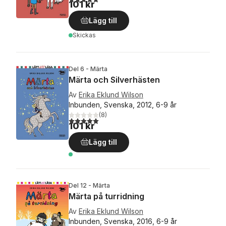
101 kr
Lägg till
Skickas
Del 6 - Märta
Märta och Silverhästen
Av
Erika Eklund Wilson
Inbunden, Svenska, 2012, 6-9 år
(
8
)
5,0
utav 5 stjärnor. Totalt antal röster:
101 kr
Lägg till
Del 12 - Märta
Märta på turridning
Av
Erika Eklund Wilson
Inbunden, Svenska, 2016, 6-9 år