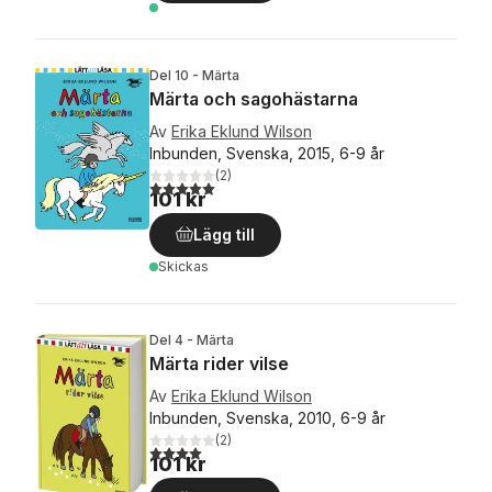
Del 10 - Märta
Märta och sagohästarna
Av
Erika Eklund Wilson
Inbunden, Svenska, 2015, 6-9 år
(
2
)
5,0
utav 5 stjärnor. Totalt antal röster:
101 kr
Lägg till
Skickas
Del 4 - Märta
Märta rider vilse
Av
Erika Eklund Wilson
Inbunden, Svenska, 2010, 6-9 år
(
2
)
4,0
utav 5 stjärnor. Totalt antal röster:
101 kr