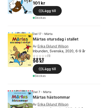
101 kr
Lägg till
Skickas
Del 17 - Märta
Märtas otursdag i stallet
Av
Erika Eklund Wilson
Inbunden, Svenska, 2020, 6-9 år
(
1
)
4,0
utav 5 stjärnor. Totalt antal röster:
96 kr
Lägg till
Skickas
Del 7 - Märta
Märtas hästsommar
Av
Erika Eklund Wilson