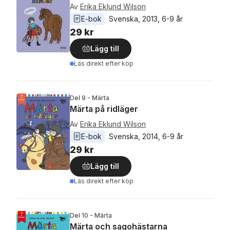
Av
Erika Eklund Wilson
E-bok
Svenska
, 
2013
, 
6-9 år
29 kr
Lägg till
Läs direkt efter köp
Del 9 - Märta
Märta på ridläger
Av
Erika Eklund Wilson
E-bok
Svenska
, 
2014
, 
6-9 år
29 kr
Lägg till
Läs direkt efter köp
Del 10 - Märta
Märta och sagohästarna