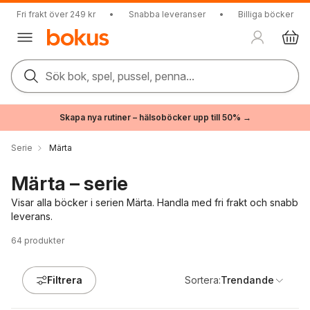
Fri frakt över 249 kr
•
Snabba leveranser
•
Billiga böcker
Sök bok, spel, pussel, penna...
Skapa nya rutiner – hälsoböcker upp till 50% →
Serie
Märta
Märta – serie
Visar alla böcker i serien Märta. Handla med fri frakt och snabb
leverans.
64
produkter
Filtrera
Sortera:
Trendande