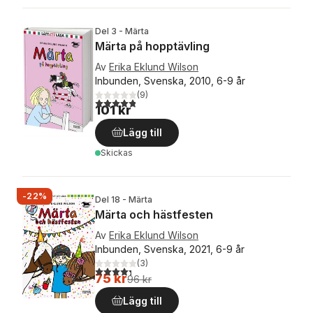
Del 3 - Märta
Märta på hopptävling
Av
Erika Eklund Wilson
Inbunden, Svenska, 2010, 6-9 år
(
9
)
4,8
utav 5 stjärnor. Totalt antal röster:
101 kr
Lägg till
Skickas
-22%
Del 18 - Märta
Märta och hästfesten
Av
Erika Eklund Wilson
Inbunden, Svenska, 2021, 6-9 år
(
3
)
4,3
utav 5 stjärnor. Totalt antal röster:
75 kr
96 kr
Lägg till