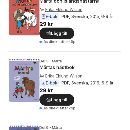
Märta och islandshästarna
Av
Erika Eklund Wilson
E-bok
PDF
, 
Svenska
, 
2015
, 
6-9 år
29 kr
Lägg till
Läs direkt efter köp
Del 5 - Märta
Märtas hästbok
Av
Erika Eklund Wilson
E-bok
PDF
, 
Svenska
, 
2016
, 
6-9 år
29 kr
Lägg till
Läs direkt efter köp
Del 9 - Märta