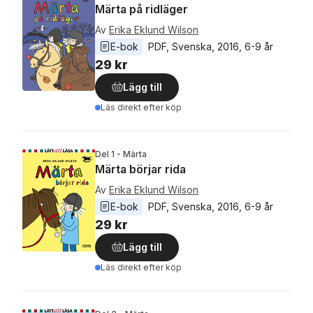
Märta på ridläger
Av
Erika Eklund Wilson
E-bok
PDF
, 
Svenska
, 
2016
, 
6-9 år
29 kr
Lägg till
Läs direkt efter köp
Del 1 - Märta
Märta börjar rida
Av
Erika Eklund Wilson
E-bok
PDF
, 
Svenska
, 
2016
, 
6-9 år
29 kr
Lägg till
Läs direkt efter köp