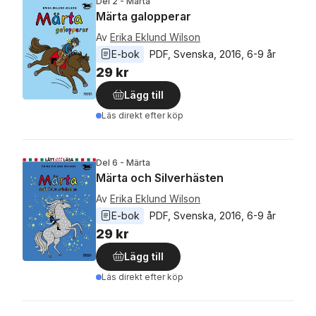
Del 2 - Märta
Märta galopperar
Av
Erika Eklund Wilson
E-bok
PDF
, 
Svenska
, 
2016
, 
6-9 år
29 kr
Lägg till
Läs direkt efter köp
Del 6 - Märta
Märta och Silverhästen
Av
Erika Eklund Wilson
E-bok
PDF
, 
Svenska
, 
2016
, 
6-9 år
29 kr
Lägg till
Läs direkt efter köp