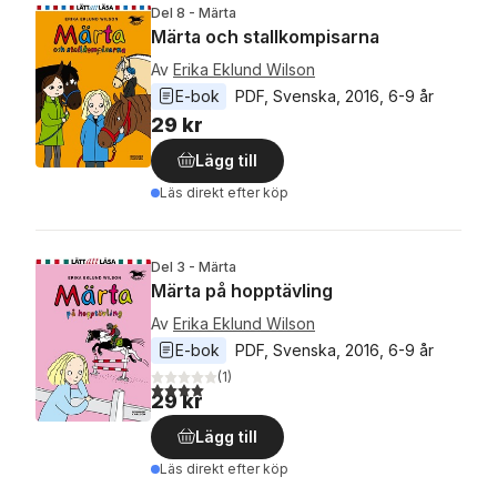
Del 8 - Märta
Märta och stallkompisarna
Av
Erika Eklund Wilson
E-bok
PDF
, 
Svenska
, 
2016
, 
6-9 år
29 kr
Lägg till
Läs direkt efter köp
Del 3 - Märta
Märta på hopptävling
Av
Erika Eklund Wilson
E-bok
PDF
, 
Svenska
, 
2016
, 
6-9 år
(
1
)
4,0
utav 5 stjärnor. Totalt antal röster:
29 kr
Lägg till
Läs direkt efter köp