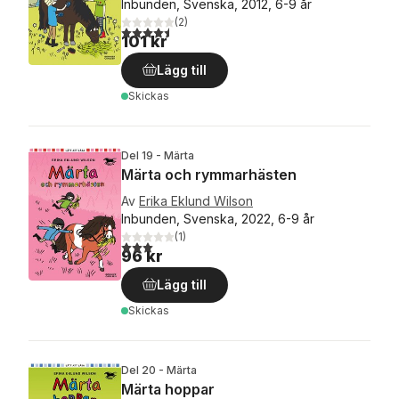
Inbunden, Svenska, 2012, 6-9 år
(
2
)
4,5
utav 5 stjärnor. Totalt antal röster:
101 kr
Lägg till
Skickas
Del 19 - Märta
Märta och rymmarhästen
Av
Erika Eklund Wilson
Inbunden, Svenska, 2022, 6-9 år
(
1
)
3,0
utav 5 stjärnor. Totalt antal röster:
96 kr
Lägg till
Skickas
Del 20 - Märta
Märta hoppar