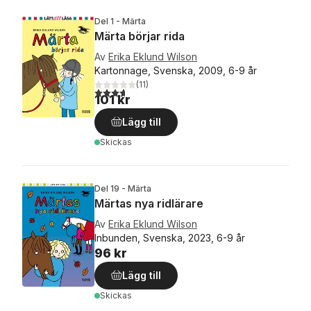
Del 1 - Märta
Märta börjar rida
Av
Erika Eklund Wilson
Kartonnage, Svenska, 2009, 6-9 år
(
11
)
3,7
utav 5 stjärnor. Totalt antal röster:
101 kr
Lägg till
Skickas
Del 19 - Märta
Märtas nya ridlärare
Av
Erika Eklund Wilson
Inbunden, Svenska, 2023, 6-9 år
96 kr
Lägg till
Skickas