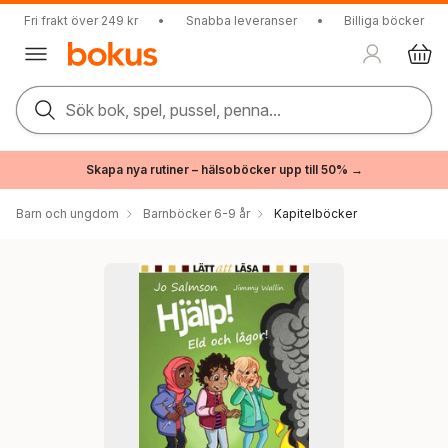
Fri frakt över 249 kr
•
Snabba leveranser
•
Billiga böcker
Sök bok, spel, pussel, penna...
Skapa nya rutiner – hälsoböcker upp till 50% →
Barn och ungdom
Barnböcker 6-9 år
Kapitelböcker