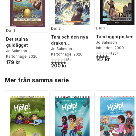
Del 1
Del 2
Del 1
Tam tiggarpojken
Tam och den nya
Det stulna
Jo Salmson
draken
guldägget
Inbunden
, 2009
(Drakriddare, bok
Jo Salmson
Jo Salmson
(
25
)
Kartonnage
, 2020
4-6)
4,4
utav 5 stjärnor. Tota
Kartonnage
, 2026
147 kr
(
5
)
179 kr
4,8
utav 5 stjärnor. Totalt antal röster:
200 kr
Hoppa över listan
Mer från samma serie