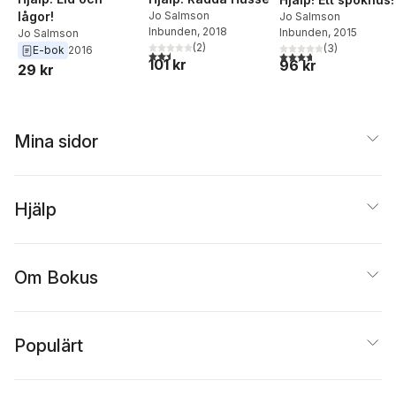
lågor!
Jo Salmson
Jo Salmson
Inbunden
, 2018
Inbunden
, 2015
Jo Salmson
(
2
)
(
3
)
E-bok
2016
2,5
utav 5 stjärnor. Totalt antal röster:
3,7
utav 5 stjärnor. Tota
101 kr
96 kr
29 kr
Mina sidor
Hjälp
Om Bokus
Populärt