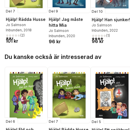
Del 7
Del 9
Del 10
Hjälp! Rädda Husse
Hjälp! Jag måste
Hjälp! Han sjunker
Jo Salmson
hitta Mia
Jo Salmson
Inbunden
, 2018
Inbunden
, 2022
Jo Salmson
(
2
)
(
1
)
Inbunden
, 2020
2,5
utav 5 stjärnor. Totalt antal röster:
4,0
utav 5 stjärnor. Tota
101 kr
96 kr
96 kr
Hoppa över listan
Du kanske också är intresserad av
Del 6
Del 7
Del 5
Hjälp! Eld och
Hjälp! Rädda Husse
Hjälp! Ett spökhus!