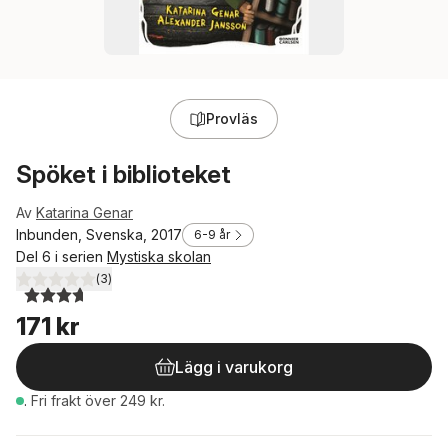
Provläs
Spöket i biblioteket
Av
Katarina Genar
Inbunden, Svenska, 2017
6-9 år
Del 6 i serien
Mystiska skolan
(
3
)
3,7
utav 5 stjärnor. Totalt antal röster:
171 kr
Lägg i varukorg
.
Fri frakt över 249 kr.