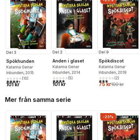
Del 2
Del 9
Del 3
Anden i glaset
Spökdiscot
Spökhunden
Katarina Genar
Katarina Genar
Katarina Genar
Inbunden
, 2014
Inbunden
, 2019
Inbunden
, 2015
(
5
)
(
2
)
(
10
)
4,0
utav 5 stjärnor. Totalt antal röster:
3,0
utav 5 stjärnor. Tota
4,4
utav 5 stjärnor. Totalt antal röster:
101 kr
75 kr
101 kr
100 kr
Hoppa över listan
Mer från samma serie
-25%