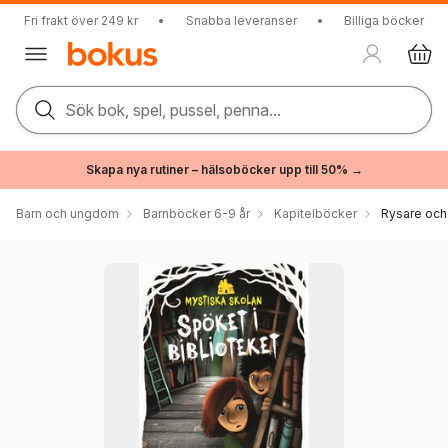
Fri frakt över 249 kr
•
Snabba leveranser
•
Billiga böcker
Sök bok, spel, pussel, penna...
Skapa nya rutiner – hälsoböcker upp till 50% →
Barn och ungdom
Barnböcker 6-9 år
Kapitelböcker
Rysare och