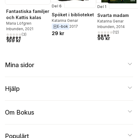
Del 6
Del 1
Fantastiska familjer
Spöket i biblioteket
Svarta madam
och Kattis kalas
Katarina Genar
Katarina Genar
Maria Löfgren
E-bok
2017
Inbunden
, 2014
Inbunden
, 2021
(
12
)
29 kr
(
3
)
3,9
utav 5 stjärnor. Tota
4,7
utav 5 stjärnor. Totalt antal röster:
96 kr
169 kr
Mina sidor
Hjälp
Om Bokus
Populärt