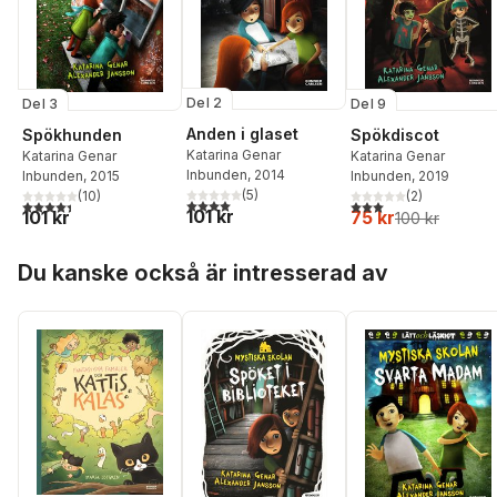
Del 2
Del 9
Del 3
Anden i glaset
Spökdiscot
Spökhunden
Katarina Genar
Katarina Genar
Katarina Genar
Inbunden
, 2014
Inbunden
, 2019
Inbunden
, 2015
(
5
)
(
2
)
(
10
)
4,0
utav 5 stjärnor. Totalt antal röster:
3,0
utav 5 stjärnor. Tota
4,4
utav 5 stjärnor. Totalt antal röster:
101 kr
75 kr
101 kr
100 kr
Hoppa över listan
Du kanske också är intresserad av