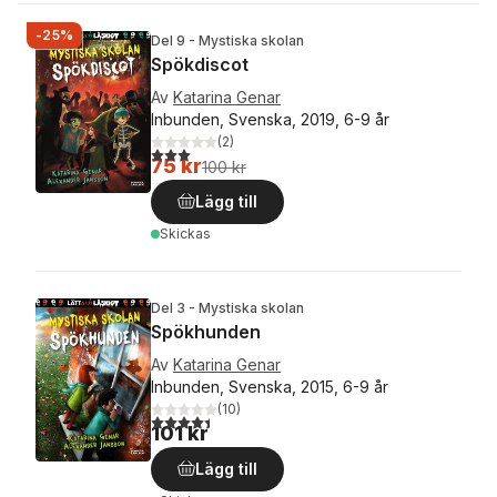
-25%
Del 9 - Mystiska skolan
Spökdiscot
Av
Katarina Genar
Inbunden, Svenska, 2019, 6-9 år
(
2
)
3,0
utav 5 stjärnor. Totalt antal röster:
75 kr
100 kr
Lägg till
Skickas
Del 3 - Mystiska skolan
Spökhunden
Av
Katarina Genar
Inbunden, Svenska, 2015, 6-9 år
(
10
)
4,4
utav 5 stjärnor. Totalt antal röster:
101 kr
Lägg till