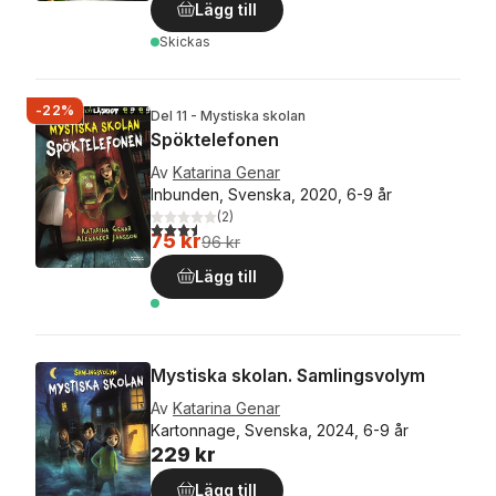
Lägg till
Skickas
-22%
Del 11 - Mystiska skolan
Spöktelefonen
Av
Katarina Genar
Inbunden, Svenska, 2020, 6-9 år
(
2
)
3,5
utav 5 stjärnor. Totalt antal röster:
75 kr
96 kr
Lägg till
Mystiska skolan. Samlingsvolym
Av
Katarina Genar
Kartonnage, Svenska, 2024, 6-9 år
229 kr
Lägg till