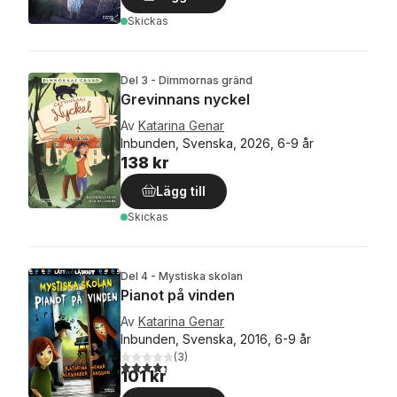
Skickas
Del 3 - Dimmornas gränd
Grevinnans nyckel
Av
Katarina Genar
Inbunden, Svenska, 2026, 6-9 år
138 kr
Lägg till
Skickas
Del 4 - Mystiska skolan
Pianot på vinden
Av
Katarina Genar
Inbunden, Svenska, 2016, 6-9 år
(
3
)
4,3
utav 5 stjärnor. Totalt antal röster:
101 kr