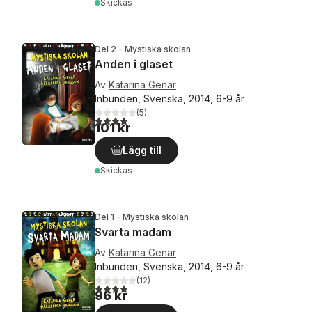
Skickas
Del 2 - Mystiska skolan
Anden i glaset
Av
Katarina Genar
Inbunden, Svenska, 2014, 6-9 år
(
5
)
4,0
utav 5 stjärnor. Totalt antal röster:
101 kr
Lägg till
Skickas
Del 1 - Mystiska skolan
Svarta madam
Av
Katarina Genar
Inbunden, Svenska, 2014, 6-9 år
(
12
)
3,9
utav 5 stjärnor. Totalt antal röster:
96 kr