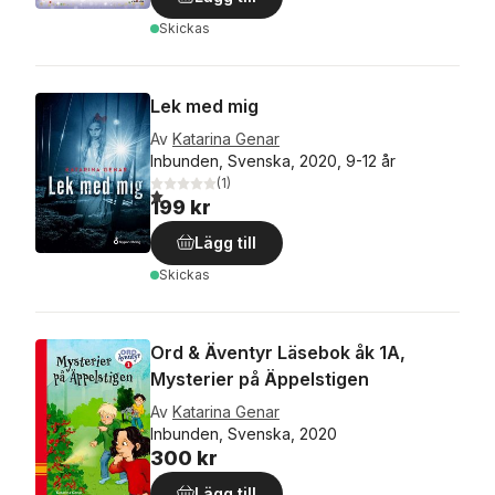
Skickas
Lek med mig
Av
Katarina Genar
Inbunden, Svenska, 2020, 9-12 år
(
1
)
1,0
utav 5 stjärnor. Totalt antal röster:
199 kr
Lägg till
Skickas
Ord & Äventyr Läsebok åk 1A,
Mysterier på Äppelstigen
Av
Katarina Genar
Inbunden, Svenska, 2020
300 kr
Lägg till