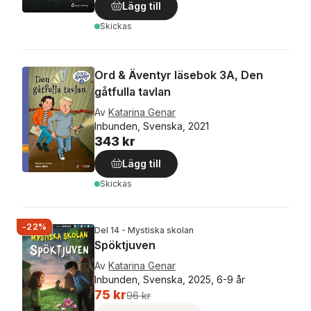
Lägg till
Skickas
Ord & Äventyr läsebok 3A, Den
gåtfulla tavlan
Av
Katarina Genar
Inbunden, Svenska, 2021
343 kr
Lägg till
Skickas
-22%
Del 14 - Mystiska skolan
Spöktjuven
Av
Katarina Genar
Inbunden, Svenska, 2025, 6-9 år
75 kr
96 kr