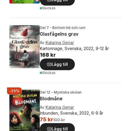
Skickas
Del 7 - Bortom tid och rum
Glasfågelns grav
Av
Katarina Genar
Kartonnage, Svenska, 2022, 9-12 år
168 kr
Lägg till
Skickas
-25%
Del 12 - Mystiska skolan
Blodmåne
Av
Katarina Genar
Inbunden, Svenska, 2022, 6-9 år
75 kr
100 kr
Lägg till