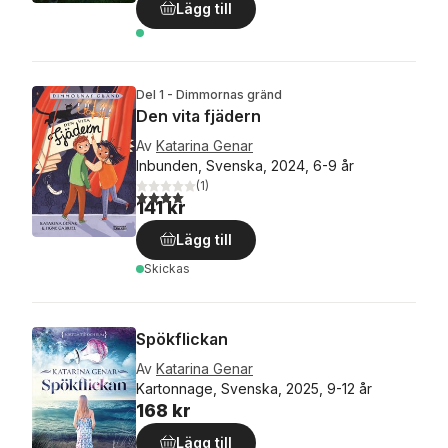
Lägg till
Del 1 - Dimmornas gränd
Den vita fjädern
Av
Katarina Genar
Inbunden, Svenska, 2024, 6-9 år
(
1
)
4,0
utav 5 stjärnor. Totalt antal röster:
141 kr
Lägg till
Skickas
Spökflickan
Av
Katarina Genar
Kartonnage, Svenska, 2025, 9-12 år
168 kr
Lägg till