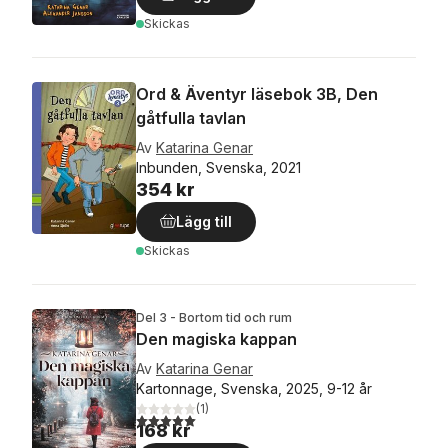
Skickas
Ord & Äventyr läsebok 3B, Den
gåtfulla tavlan
Av
Katarina Genar
Inbunden, Svenska, 2021
354 kr
Lägg till
Skickas
Del 3 - Bortom tid och rum
Den magiska kappan
Av
Katarina Genar
Kartonnage, Svenska, 2025, 9-12 år
(
1
)
5,0
utav 5 stjärnor. Totalt antal röster:
168 kr