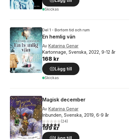
Lägg till
Skickas
Del 1 - Bortom tid och rum
En hemlig vän
Av
Katarina Genar
Kartonnage, Svenska, 2022, 9-12 år
168 kr
Lägg till
Skickas
Magisk december
Av
Katarina Genar
Inbunden, Svenska, 2019, 6-9 år
(
24
)
4,7
utav 5 stjärnor. Totalt antal röster:
199 kr
Lägg till