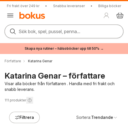
Fri frakt över 249 kr
•
Snabba leveranser
•
Billiga böcker
Sök bok, spel, pussel, penna...
Skapa nya rutiner – hälsoböcker upp till 50% →
Författare
Katarina Genar
Katarina Genar – författare
Visar alla böcker från författaren . Handla med fri frakt och
snabb leverans.
111
produkter
Filtrera
Sortera:
Trendande