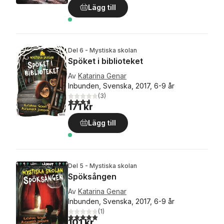
Lägg till
Del 6 - Mystiska skolan
Spöket i biblioteket
Av
Katarina Genar
Inbunden, Svenska, 2017, 6-9 år
(
3
)
3,7
utav 5 stjärnor. Totalt antal röster:
171 kr
Lägg till
Del 5 - Mystiska skolan
Spöksången
Av
Katarina Genar
Inbunden, Svenska, 2017, 6-9 år
(
1
)
5,0
utav 5 stjärnor. Totalt antal röster:
101 kr