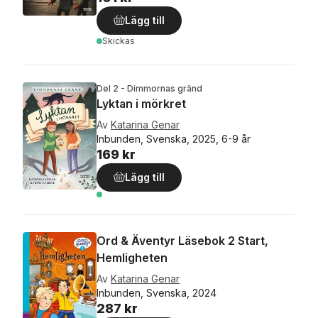
Lägg till
Skickas
Del 2 - Dimmornas gränd
Lyktan i mörkret
Av
Katarina Genar
Inbunden, Svenska, 2025, 6-9 år
169 kr
Lägg till
Ord & Äventyr Läsebok 2 Start,
Hemligheten
Av
Katarina Genar
Inbunden, Svenska, 2024
287 kr