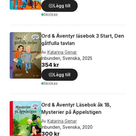
Lägg till
Skickas
Ord & Äventyr läsebok 3 Start, Den
gåtfulla tavlan
Av
Katarina Genar
Inbunden, Svenska, 2025
354 kr
Lägg till
Skickas
Ord & Äventyr Läsebok åk 1B,
Mysterier på Äppelstigen
Av
Katarina Genar
Inbunden, Svenska, 2020
300 kr