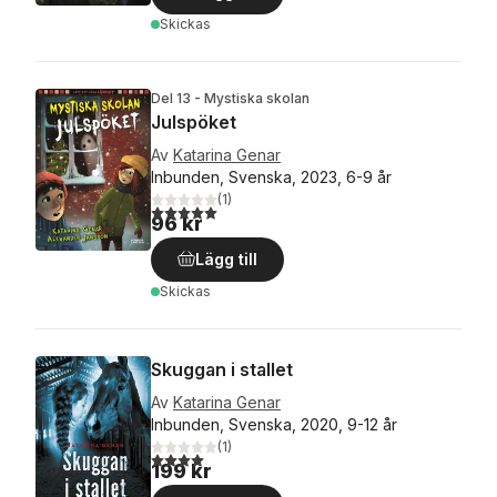
Skickas
Del 13 - Mystiska skolan
Julspöket
Av
Katarina Genar
Inbunden, Svenska, 2023, 6-9 år
(
1
)
5,0
utav 5 stjärnor. Totalt antal röster:
96 kr
Lägg till
Skickas
Skuggan i stallet
Av
Katarina Genar
Inbunden, Svenska, 2020, 9-12 år
(
1
)
4,0
utav 5 stjärnor. Totalt antal röster:
199 kr