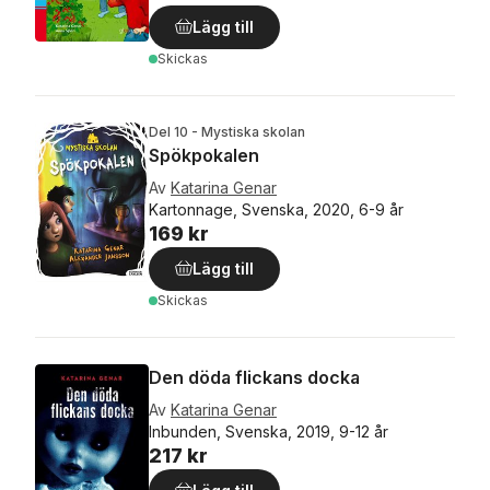
Lägg till
Skickas
Del 10 - Mystiska skolan
Spökpokalen
Av
Katarina Genar
Kartonnage, Svenska, 2020, 6-9 år
169 kr
Lägg till
Skickas
Den döda flickans docka
Av
Katarina Genar
Inbunden, Svenska, 2019, 9-12 år
217 kr