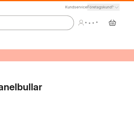
Kundservice
Företagskund?
anelbullar