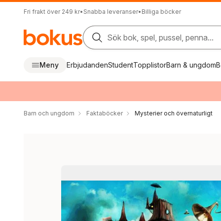
Fri frakt över 249 kr
•
Snabba leveranser
•
Billiga böcker
Sök bok, spel, pussel, penna...
Meny
Erbjudanden
Student
Topplistor
Barn & ungdom
B
Barn och ungdom
Faktaböcker
Mysterier och övernaturligt