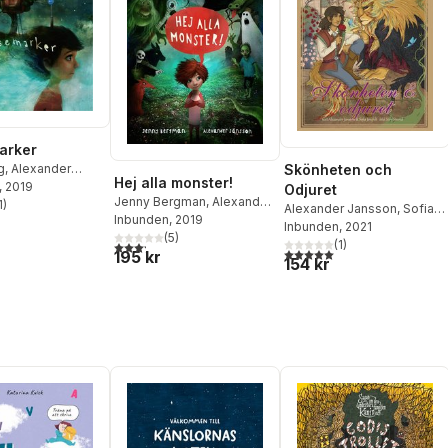
arker
Skönheten och
g
,
Alexander
Hej alla monster!
, 2019
Odjuret
Jenny Bergman
,
Alexander
1
)
Alexander Jansson
,
Sofia
stjärnor. Totalt antal röster:
Jansson
Inbunden
, 2019
Jensfelt
Inbunden
, 2021
(
5
)
(
1
)
3,2
utav 5 stjärnor. Totalt antal röster:
5,0
utav 5 stjärnor. Totalt ant
195 kr
154 kr