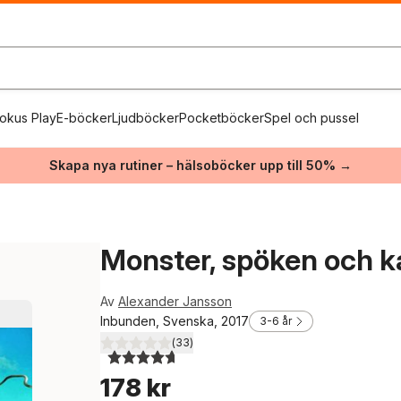
okus Play
E-böcker
Ljudböcker
Pocketböcker
Spel och pussel
Skapa nya rutiner – hälsoböcker upp till 50% →
Monster, spöken och k
Av
Alexander Jansson
Inbunden, Svenska, 2017
3-6 år
(
33
)
4,7
utav 5 stjärnor. Totalt antal röster:
178 kr