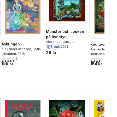
Monster och spöken
på äventyr
Alexander Jansson
Askungen
Rödluvan
E-bok
2021
Alexander Jansson
,
Sofia
Alexander Janss
29 kr
Jensfeldt
Inbunden
, 2018
Jensfelt
Inbunden
, 2018
(
2
)
(
1
)
5,0
utav 5 stjärnor. Totalt antal röster:
4,0
utav 5 stjärnor
155 kr
154 kr
al röster: