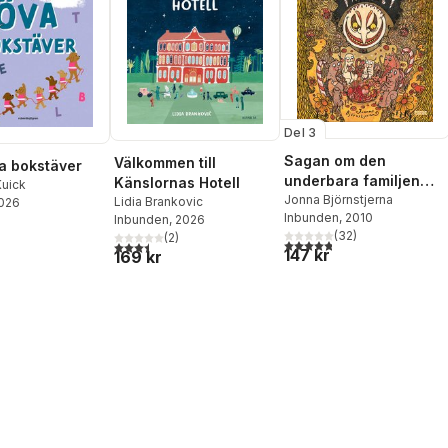
Del 3
Sagan om den
Välkommen till
va bokstäver
underbara familjen
Känslornas Hotell
Kuick
Kanin och Godistrollet
Jonna Björnstjerna
Lidia Brankovic
2026
Inbunden
, 2010
Inbunden
, 2026
(
32
)
(
2
)
4,8
utav 5 stjärnor. Totalt ant
3,5
utav 5 stjärnor. Totalt antal röster:
147 kr
169 kr