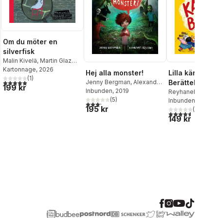
Om du möter en
silverfisk
Malin Kivelä
,
Martin Glaz
Serup
Kartonnage
, 2026
Hej alla monster!
Lilla känslobo
(
1
)
Jenny Bergman
,
Alexander
5,0
utav 5 stjärnor. Totalt antal röster:
Berättelser oc
199 kr
Jansson
Inbunden
, 2019
om känslor
Reyhaneh Ahang
(
5
)
Inbunden
, 2026
3,2
utav 5 stjärnor. Totalt antal röster:
195 kr
(
18
)
4,6
utav 5 stjärnor
149 kr
al röster: