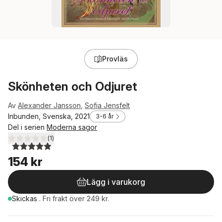
Provläs
Skönheten och Odjuret
Av
Alexander Jansson
,
Sofia Jensfelt
Inbunden, Svenska, 2021
3-6 år
Del i serien
Moderna sagor
(
1
)
5,0
utav 5 stjärnor. Totalt antal röster:
154 kr
Lägg i varukorg
Skickas
.
Fri frakt över 249 kr.