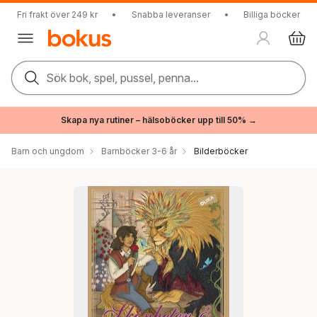
Fri frakt över 249 kr
•
Snabba leveranser
•
Billiga böcker
Sök bok, spel, pussel, penna...
Skapa nya rutiner – hälsoböcker upp till 50% →
Barn och ungdom
Barnböcker 3-6 år
Bilderböcker