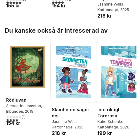
5,0
utav 5 stjärnor. Totalt antal röster:
4,0
utav 5 stjärnor. Totalt antal röster:
Andersson
,
Karin Boo
Jasmine Walls
155 kr
154 kr
Karin Redelius
,
Karin S
Kartonnage
, 2025
Lindelöf
,
Katarina
218 kr
Schenker
,
Kutte
Jönsson
,
Lars Kristén
,
Hoppa över listan
Du kanske också är intresserad av
Lena Larsson
,
Lina
Wahlgren
,
Magnus
Ferry
,
Marie Larneby
,
Mats Franzén
,
Susann
Hedenborg
,
Susanne
Johansson
,
Tomas
Peterson
Rödluvan
Alexander Jansson
,
Skönheten säger
Inte riktigt
Sofia Jensfelt
Inbunden
, 2018
nej
Törnrosa
(
1
)
4,0
utav 5 stjärnor. Totalt antal röster:
Jasmine Walls
Katie Schenke
154 kr
Kartonnage
, 2025
Kartonnage
, 2026
218 kr
199 kr