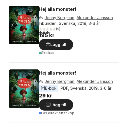
Hej alla monster!
Av
Jenny Bergman
,
Alexander Jansson
Inbunden, Svenska, 2019, 3-6 år
(
5
)
3,2
utav 5 stjärnor. Totalt antal röster:
195 kr
Lägg till
Skickas
Hej alla monster!
Av
Jenny Bergman
,
Alexander Jansson
E-bok
PDF
, 
Svenska
, 
2019
, 
3-6 år
29 kr
Lägg till
Läs direkt efter köp