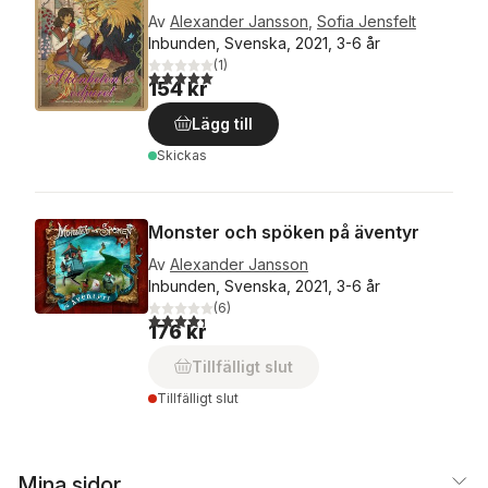
Av
Alexander Jansson
,
Sofia Jensfelt
Inbunden, Svenska, 2021, 3-6 år
(
1
)
5,0
utav 5 stjärnor. Totalt antal röster:
154 kr
Lägg till
Skickas
Monster och spöken på äventyr
Av
Alexander Jansson
Inbunden, Svenska, 2021, 3-6 år
(
6
)
4,3
utav 5 stjärnor. Totalt antal röster:
176 kr
Tillfälligt slut
Tillfälligt slut
Mina sidor