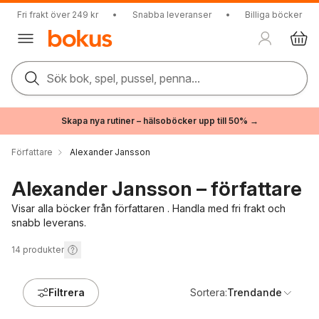
Fri frakt över 249 kr
•
Snabba leveranser
•
Billiga böcker
Sök bok, spel, pussel, penna...
Skapa nya rutiner – hälsoböcker upp till 50% →
Författare
Alexander Jansson
Alexander Jansson – författare
Visar alla böcker från författaren . Handla med fri frakt och
snabb leverans.
14
produkter
Filtrera
Sortera:
Trendande