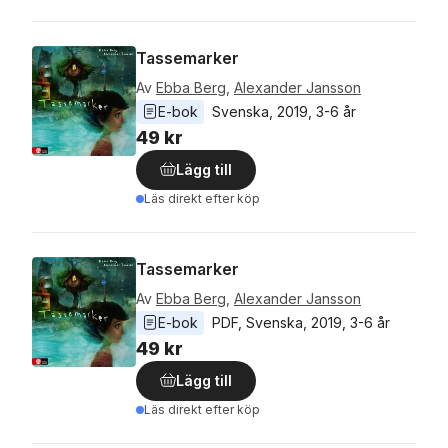
Tassemarker
Av
Ebba Berg
,
Alexander Jansson
E-bok
Svenska
, 
2019
, 
3-6 år
49 kr
Lägg till
Läs direkt efter köp
Tassemarker
Av
Ebba Berg
,
Alexander Jansson
E-bok
PDF
, 
Svenska
, 
2019
, 
3-6 år
49 kr
Lägg till
Läs direkt efter köp