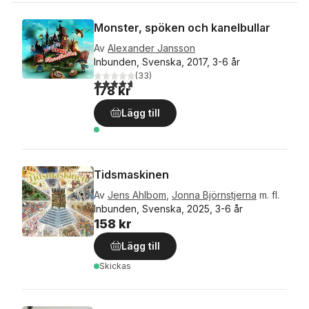
Monster, spöken och kanelbullar
Av
Alexander Jansson
Inbunden, Svenska, 2017, 3-6 år
(
33
)
4,7
utav 5 stjärnor. Totalt antal röster:
178 kr
Lägg till
Tidsmaskinen
Av
Jens Ahlbom
,
Jonna Björnstjerna
m. fl.
Inbunden, Svenska, 2025, 3-6 år
158 kr
Lägg till
Skickas