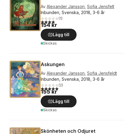
Av
Alexander Jansson
,
Sofia Jensfelt
Inbunden, Svenska, 2018, 3-6 år
(
1
)
4,0
utav 5 stjärnor. Totalt antal röster:
154 kr
Lägg till
Skickas
Askungen
Av
Alexander Jansson
,
Sofia Jensfeldt
Inbunden, Svenska, 2018, 3-6 år
(
2
)
5,0
utav 5 stjärnor. Totalt antal röster:
155 kr
Lägg till
Skickas
Skönheten och Odjuret