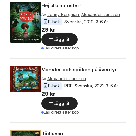
Hej alla monster!
Av
Jenny Bergman
,
Alexander Jansson
E-bok
Svenska
, 
2019
, 
3-6 år
29 kr
Lägg till
Läs direkt efter köp
Monster och spöken på äventyr
Av
Alexander Jansson
E-bok
PDF
, 
Svenska
, 
2021
, 
3-6 år
29 kr
Lägg till
Läs direkt efter köp
Rödluvan