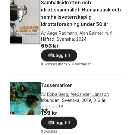
Samhällsidrotten och
idrottssamhället: Humanistisk och
samhällsvetenskaplig
idrottsforskning under 50 år
Av
Aage Radmann
,
Alan Bairner
m. fl.
Häftad, Svenska, 2024
653 kr
Lägg till
Skickas
inom 5-8 vardagar
Tassemarker
Av
Ebba Berg
,
Alexander Jansson
Inbunden, Svenska, 2019, 3-6 år
(
1
)
2,0
utav 5 stjärnor. Totalt antal röster:
159 kr
Lägg till
Skickas