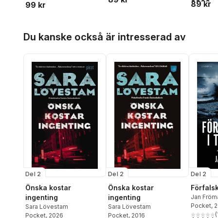
89 kr
99 kr
Hoppa över listan
Du kanske också är intresserad av
Del 2
Del 2
Del 2
Önska kostar
Önska kostar
Förfals
ingenting
ingenting
Jan Fröm
Pocket
, 
Sara Lövestam
Sara Lövestam
(
Pocket
, 2026
Pocket
, 2016
5,0
utav 5 