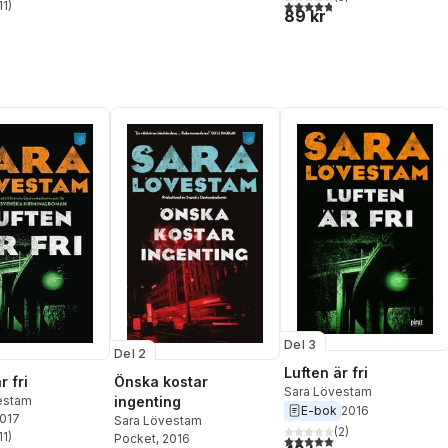
4,8
utav 5 stjärnor. Totalt ant
11
)
stjärnor. Totalt antal röster:
89 kr
Del 3
Del 2
Luften är fri
r fri
Önska kostar
Sara Lövestam
estam
ingenting
E-bok
2016
2017
Sara Lövestam
(
2
)
11
)
5,0
utav 5 stjärnor. Totalt ant
Pocket
, 2016
stjärnor. Totalt antal röster: