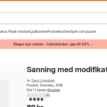
okus Play
E-böcker
Ljudböcker
Pocketböcker
Spel och pussel
Skapa nya rutiner – hälsoböcker upp till 50% →
Sanning med modifika
Av
Sara Lövestam
Pocket, Svenska, 2018
Del 1 i serien
Kouplan
(
4
)
3,8
utav 5 stjärnor. Totalt antal röster: