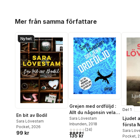
Hoppa över listan
Mer från samma författare
Nyhet
Grejen med ordföljd :
Del 1
Allt du någonsin velat
En bit av Bodil
Ljudet a
veta om satsdelar
Sara Lövestam
Sara Lövestam
Inbunden
, 2018
första 
Pocket
, 2026
(
24
)
Sara Löv
4,5
utav 5 stjärnor. Totalt antal röster:
99 kr
135 kr
Pocket
, 