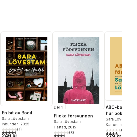
ABC-bok för v
Del 1
En bit av Bodil
hur bokstäver
Flicka försvunnen
Sara Lövestam
uppkom och v
Sara Lövestam
Sara Lövestam
Inbunden
, 2025
Kartonnage
, 202
gjort sedan d
Häftad
, 2015
(
2
)
(
10
)
4,5
utav 5 stjärnor. Totalt antal röster:
3,8
utav 5 stjärnor
(
8
)
246 kr
3,5
utav 5 stjärnor. Totalt antal röster:
279 kr