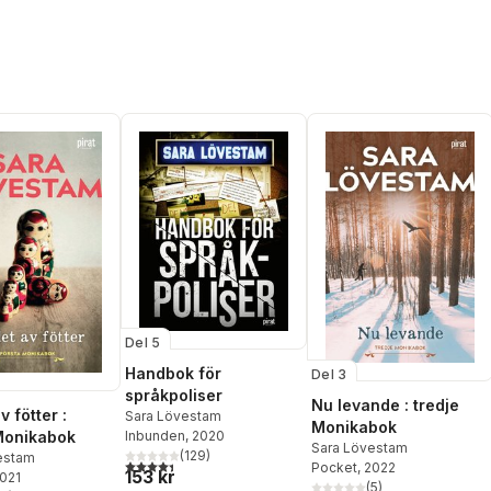
Del 5
Handbok för
Del 3
språkpoliser
Nu levande : tredje
v fötter :
Sara Lövestam
Monikabok
Monikabok
Inbunden
, 2020
Sara Lövestam
(
129
)
estam
4,4
utav 5 stjärnor. Totalt antal röster:
Pocket
, 2022
153 kr
2021
(
5
)