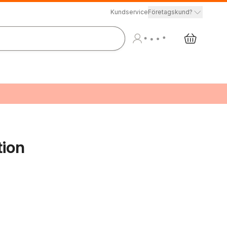
Kundservice
Företagskund?
tion