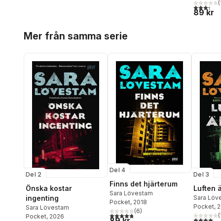
(
3,3
utav 5 
89 kr
Hoppa över listan
Mer från samma serie
Del 4
Del 2
Del 3
Finns det hjärterum
Önska kostar
Luften ä
Sara Lövestam
ingenting
Sara Löv
Pocket
, 2018
Pocket
, 
Sara Lövestam
(
6
)
4,8
utav 5 stjärnor. Totalt antal röster:
(
Pocket
, 2026
89 kr
4,1
utav 5 