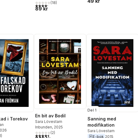
49 kr
(
18
)
4,2
utav 5 stjärnor. Totalt antal röster:
89 kr
Del 1
En bit av Bodil
kad i Torekov
Sanning med
Sara Lövestam
an
modifikation
Inbunden
, 2025
2026
Sara Lövestam
(
2
)
4,5
utav 5 stjärnor. Totalt antal röster:
1
)
E-bok
2015
stjärnor. Totalt antal röster: