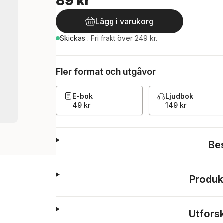
89 kr
Lägg i varukorg
Skickas
.
Fri frakt över 249 kr.
Fler format och utgåvor
E-bok
Ljudbok
49 kr
149 kr
Be
Produk
Utfors