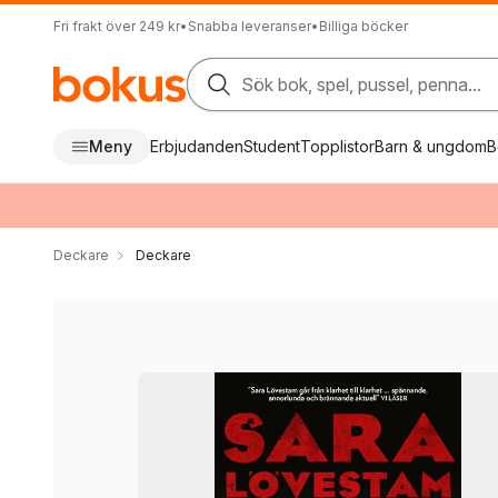
Fri frakt över 249 kr
•
Snabba leveranser
•
Billiga böcker
Sök bok, spel, pussel, penna...
Meny
Erbjudanden
Student
Topplistor
Barn & ungdom
B
Deckare
Deckare