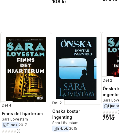
108 kr
al röster:
Del 2
Önska kostar
ingenting
Sara Lövestam
Del 2
Del 4
Ljudbok
2017
Önska kostar
(
9
)
Finns det hjärterum
4,2
utav 5 stjärnor.
ingenting
79 kr
Sara Lövestam
Sara Lövestam
E-bok
2017
E-bok
2015
al röster:
(
1
)