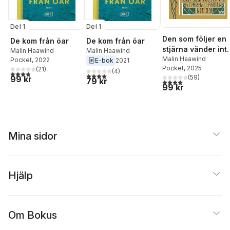
Del 1
Del 1
Den som följer en
De kom från öar
De kom från öar
stjärna vänder int
Malin Haawind
Malin Haawind
om
Malin Haawind
Pocket
, 2022
E-bok
2021
Pocket
, 2025
(
21
)
(
4
)
3,8
utav 5 stjärnor. Totalt antal röster:
4,0
utav 5 stjärnor. Totalt antal röster:
(
59
)
99 kr
79 kr
4,1
utav 5 stjärnor. Total
99 kr
Mina sidor
Hjälp
Om Bokus