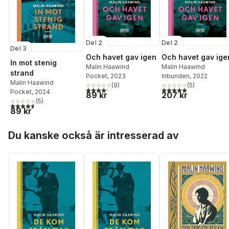
Del 2
Del 2
Del 3
Och havet gav igen
Och havet gav ige
In mot stenig
Malin Haawind
Malin Haawind
strand
Pocket
, 2023
Inbunden
, 2022
Malin Haawind
(
9
)
(
5
)
4,2
utav 5 stjärnor. Totalt antal röster:
5,0
utav 5 stjärnor. Tota
Pocket
, 2024
89 kr
207 kr
(
5
)
4,6
utav 5 stjärnor. Totalt antal röster:
89 kr
Hoppa över listan
Du kanske också är intresserad av