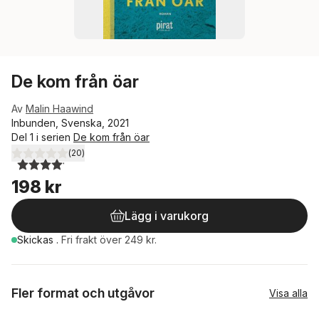
De kom från öar
Av
Malin Haawind
Inbunden, Svenska, 2021
Del 1 i serien
De kom från öar
(
20
)
4,1
utav 5 stjärnor. Totalt antal röster:
198 kr
Lägg i varukorg
Skickas
.
Fri frakt över 249 kr.
Fler format och utgåvor
Visa alla