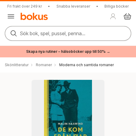
Fri frakt över 249 kr
•
Snabba leveranser
•
Billiga böcker
Sök bok, spel, pussel, penna...
Skapa nya rutiner – hälsoböcker upp till 50% →
Skönlitteratur
Romaner
Moderna och samtida romaner