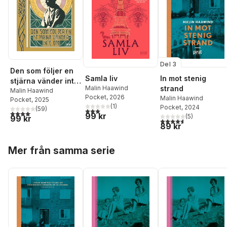
Del 3
Den som följer en
Samla liv
In mot stenig
stjärna vänder inte
Malin Haawind
strand
om
Malin Haawind
Pocket
, 2026
Malin Haawind
Pocket
, 2025
(
1
)
Pocket
, 2024
(
59
)
3,0
utav 5 stjärnor. Totalt antal röster:
4,1
utav 5 stjärnor. Totalt antal röster:
99 kr
(
5
)
99 kr
4,6
utav 5 stjärnor. Tota
89 kr
Hoppa över listan
Mer från samma serie