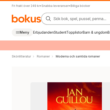
Fri frakt över 249 kr
•
Snabba leveranser
•
Billiga böcker
Sök bok, spel, pussel, penna...
Meny
Erbjudanden
Student
Topplistor
Barn & ungdom
B
Skönlitteratur
Romaner
Moderna och samtida romaner