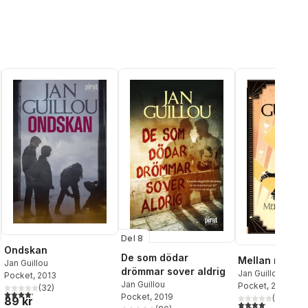
Del 8
Ondskan
De som dödar
Mellan rött oc
Jan Guillou
drömmar sover aldrig
Jan Guillou
Pocket
, 2013
Jan Guillou
Pocket
, 2018
(
32
)
4,2
utav 5 stjärnor. Totalt antal röster:
Pocket
, 2019
(
19
)
89 kr
al röster:
4,1
utav 5 stjärnor.