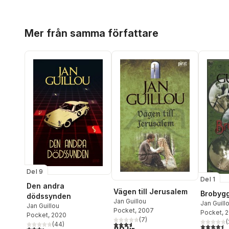
Hoppa över listan
Mer från samma författare
Del 9
Del 1
Den andra
Vägen till Jerusalem
Brobyg
dödssynden
Jan Guillou
Jan Guill
Jan Guillou
Pocket
, 2007
Pocket
, 
Pocket
, 2020
(
7
)
(
3,6
utav 5 stjärnor. Totalt antal röster:
(
44
)
4,5
utav 5 
3,4
utav 5 stjärnor. Totalt antal röster: