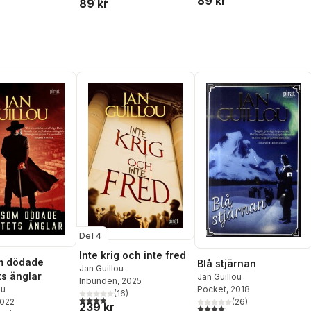
89 kr
89 kr
Del 4
Inte krig och inte fred
m dödade
Blå stjärnan
Jan Guillou
ts änglar
Jan Guillou
Inbunden
, 2025
Pocket
, 2018
ou
(
16
)
3,9
utav 5 stjärnor. Totalt antal röster:
(
26
)
2022
239 kr
4,2
utav 5 stjärnor. Totalt ant