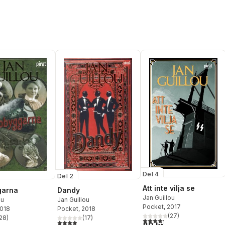
Del 4
Del 2
Att inte vilja se
garna
Dandy
Jan Guillou
ou
Jan Guillou
Pocket
, 2017
2018
Pocket
, 2018
(
27
)
28
)
(
17
)
4,3
utav 5 stjärnor. Totalt ant
stjärnor. Totalt antal röster:
3,9
utav 5 stjärnor. Totalt antal röster: