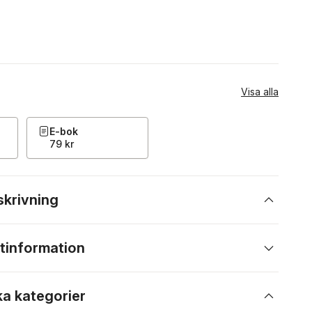
Visa alla
E-bok
79 kr
skrivning
tinformation
ka kategorier