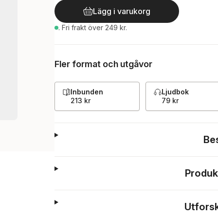
Lägg i varukorg
.
Fri frakt över 249 kr.
Fler format och utgåvor
Inbunden
Ljudbok
213 kr
79 kr
Be
Produk
Utfors