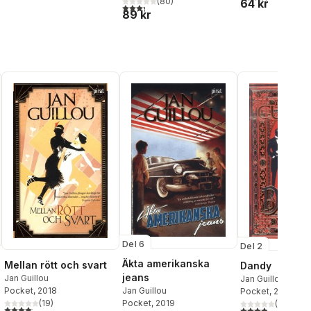
(
80
)
64 kr
3,3
utav 5 stjärnor. Totalt antal röster:
89 kr
Del 6
Del 2
Äkta amerikanska
Mellan rött och svart
Dandy
jeans
Jan Guillou
Jan Guillou
Jan Guillou
Pocket
, 2018
Pocket
, 2018
Pocket
, 2019
(
19
)
(
17
)
al röster:
4,1
utav 5 stjärnor. Totalt antal röster:
3,9
utav 5 stjärnor