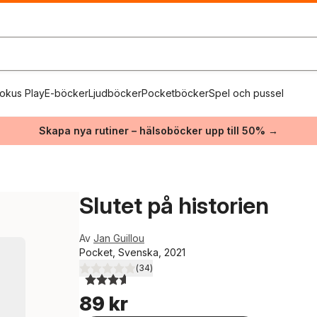
okus Play
E-böcker
Ljudböcker
Pocketböcker
Spel och pussel
Skapa nya rutiner – hälsoböcker upp till 50% →
Slutet på historien
Av
Jan Guillou
Pocket, Svenska, 2021
(
34
)
3,6
utav 5 stjärnor. Totalt antal röster:
89 kr