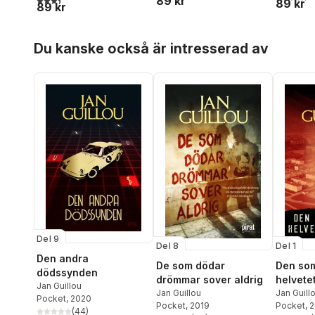
89 kr
89 kr
89 kr
Hoppa över listan
Du kanske också är intresserad av
Del 9
Del 8
Del 1
Den andra
De som dödar
Den so
dödssynden
drömmar sover aldrig
helvete
Jan Guillou
Jan Guillou
Jan Guill
Pocket
, 2020
Pocket
, 2019
Pocket
, 
(
44
)