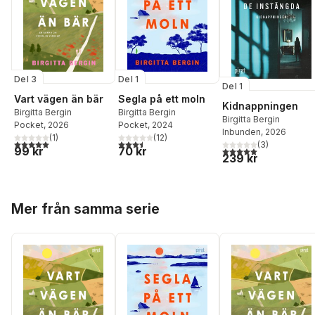
Del 3
Del 1
Del 1
Vart vägen än bär
Segla på ett moln
Kidnappningen
Birgitta Bergin
Birgitta Bergin
Birgitta Bergin
Pocket
, 2026
Pocket
, 2024
Inbunden
, 2026
(
1
)
(
12
)
5,0
utav 5 stjärnor. Totalt antal röster:
3,5
utav 5 stjärnor. Totalt antal röster:
(
3
)
99 kr
5,0
utav 5 stjärnor. Tota
70 kr
239 kr
Hoppa över listan
Mer från samma serie