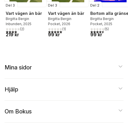
Del 3
Del 3
Del 2
Vart vägen än bär
Vart vägen än bär
Bortom alla gräns
Birgitta Bergin
Birgitta Bergin
Birgitta Bergin
Inbunden
, 2025
Pocket
, 2026
Pocket
, 2025
(
2
)
(
1
)
(
5
)
4,0
utav 5 stjärnor. Totalt antal röster:
5,0
utav 5 stjärnor. Totalt antal röster:
4,6
utav 5 stjärnor. Tota
219 kr
99 kr
99 kr
Mina sidor
Hjälp
Om Bokus