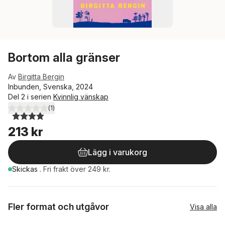
Bortom alla gränser
Av
Birgitta Bergin
Inbunden, Svenska, 2024
Del 2 i serien
Kvinnlig vänskap
(
1
)
4,0
utav 5 stjärnor. Totalt antal röster:
213 kr
Lägg i varukorg
Skickas
.
Fri frakt över 249 kr.
Fler format och utgåvor
Visa alla