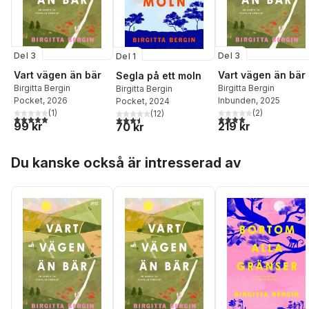
Del 3
Del 3
Del 1
Vart vägen än bär
Vart vägen än bär
Segla på ett moln
Birgitta Bergin
Birgitta Bergin
Birgitta Bergin
Pocket
, 2026
Inbunden
, 2025
Pocket
, 2024
(
1
)
(
2
)
(
12
)
5,0
utav 5 stjärnor. Totalt antal röster:
4,0
utav 5 stjärnor. Tota
3,5
utav 5 stjärnor. Totalt antal röster:
99 kr
219 kr
70 kr
Hoppa över listan
Du kanske också är intresserad av