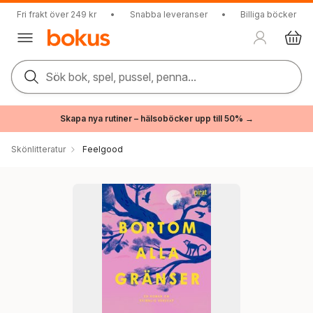
Fri frakt över 249 kr
•
Snabba leveranser
•
Billiga böcker
Sök bok, spel, pussel, penna...
Skapa nya rutiner – hälsoböcker upp till 50% →
Skönlitteratur
Feelgood