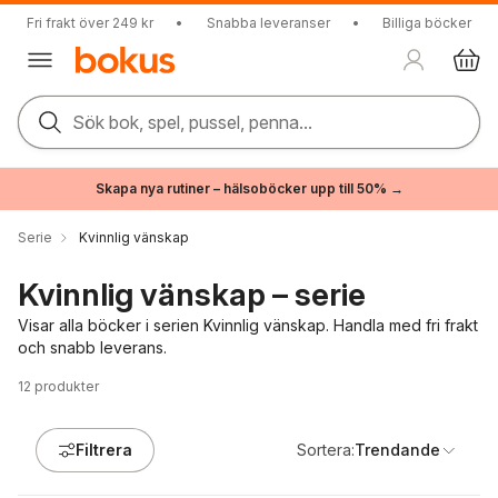
Fri frakt över 249 kr
•
Snabba leveranser
•
Billiga böcker
Sök bok, spel, pussel, penna...
Skapa nya rutiner – hälsoböcker upp till 50% →
Serie
Kvinnlig vänskap
Kvinnlig vänskap – serie
Visar alla böcker i serien Kvinnlig vänskap. Handla med fri frakt
och snabb leverans.
12
produkter
Filtrera
Sortera:
Trendande