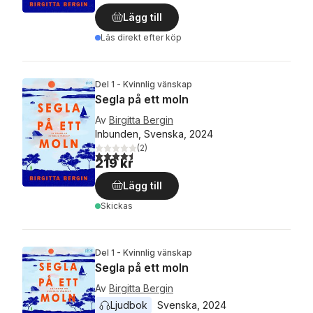
Lägg till
Läs direkt efter köp
Del 1 - Kvinnlig vänskap
Segla på ett moln
Av
Birgitta Bergin
Inbunden, Svenska, 2024
(
2
)
4,5
utav 5 stjärnor. Totalt antal röster:
219 kr
Lägg till
Skickas
Del 1 - Kvinnlig vänskap
Segla på ett moln
Av
Birgitta Bergin
Ljudbok
Svenska
, 
2024