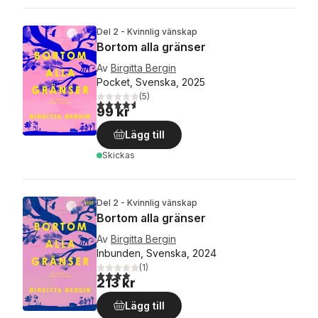
Del 2 - Kvinnlig vänskap
Bortom alla gränser
Av
Birgitta Bergin
Pocket, Svenska, 2025
(
5
)
4,6
utav 5 stjärnor. Totalt antal röster:
99 kr
Lägg till
Skickas
Del 2 - Kvinnlig vänskap
Bortom alla gränser
Av
Birgitta Bergin
Inbunden, Svenska, 2024
(
1
)
4,0
utav 5 stjärnor. Totalt antal röster:
213 kr
Lägg till