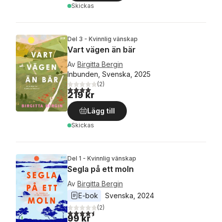
Skickas
Del 3 - Kvinnlig vänskap
Vart vägen än bär
Av
Birgitta Bergin
Inbunden, Svenska, 2025
(
2
)
4,0
utav 5 stjärnor. Totalt antal röster:
219 kr
Lägg till
Skickas
Del 1 - Kvinnlig vänskap
Segla på ett moln
Av
Birgitta Bergin
E-bok
Svenska
, 
2024
(
2
)
4,5
utav 5 stjärnor. Totalt antal röster:
99 kr