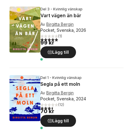
Del 3 - Kvinnlig vänskap
Vart vägen än bär
Av
Birgitta Bergin
Pocket, Svenska, 2026
(
1
)
5,0
utav 5 stjärnor. Totalt antal röster:
99 kr
Lägg till
Del 1 - Kvinnlig vänskap
Segla på ett moln
Av
Birgitta Bergin
Pocket, Svenska, 2024
(
12
)
3,5
utav 5 stjärnor. Totalt antal röster:
70 kr
Lägg till