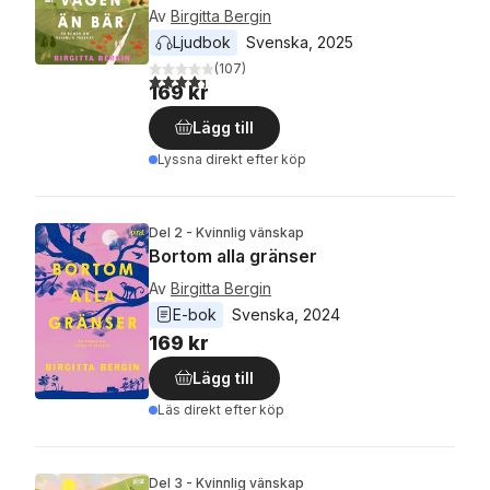
Av
Birgitta Bergin
Ljudbok
Svenska
, 
2025
(
107
)
4,3
utav 5 stjärnor. Totalt antal röster:
169 kr
Lägg till
Lyssna direkt efter köp
Del 2 - Kvinnlig vänskap
Bortom alla gränser
Av
Birgitta Bergin
E-bok
Svenska
, 
2024
169 kr
Lägg till
Läs direkt efter köp
Del 3 - Kvinnlig vänskap