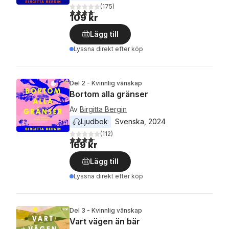
(
175
)
4,2
utav 5 stjärnor. Totalt antal röster:
109 kr
Lägg till
Lyssna direkt efter köp
Del 2 - Kvinnlig vänskap
Bortom alla gränser
Av
Birgitta Bergin
Ljudbok
Svenska
, 
2024
(
112
)
4,2
utav 5 stjärnor. Totalt antal röster:
169 kr
Lägg till
Lyssna direkt efter köp
Del 3 - Kvinnlig vänskap
Vart vägen än bär