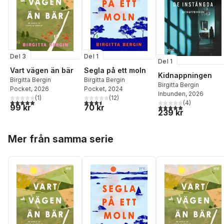
Del 3
Del 1
Del 1
Vart vägen än bär
Segla på ett moln
Kidnappningen
Birgitta Bergin
Birgitta Bergin
Birgitta Bergin
Pocket
, 2026
Pocket
, 2024
Inbunden
, 2026
(
1
)
(
12
)
5,0
utav 5 stjärnor. Totalt antal röster:
3,5
utav 5 stjärnor. Totalt antal röster:
(
4
)
99 kr
5,0
utav 5 stjärnor. Tota
70 kr
239 kr
Hoppa över listan
Mer från samma serie