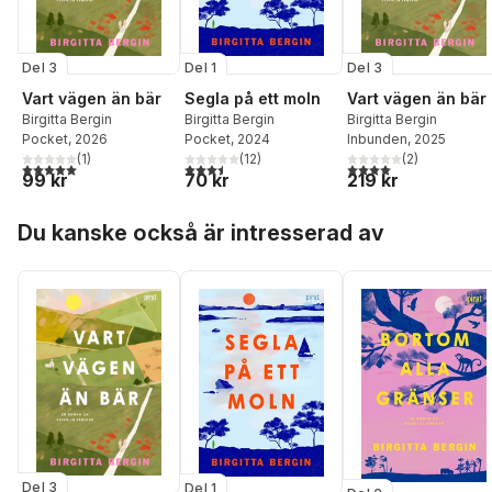
Del 3
Del 3
Del 1
Vart vägen än bär
Vart vägen än bär
Segla på ett moln
Birgitta Bergin
Birgitta Bergin
Birgitta Bergin
Pocket
, 2026
Inbunden
, 2025
Pocket
, 2024
(
1
)
(
2
)
(
12
)
5,0
utav 5 stjärnor. Totalt antal röster:
4,0
utav 5 stjärnor. Tota
3,5
utav 5 stjärnor. Totalt antal röster:
99 kr
219 kr
70 kr
Hoppa över listan
Du kanske också är intresserad av
Del 3
Del 1