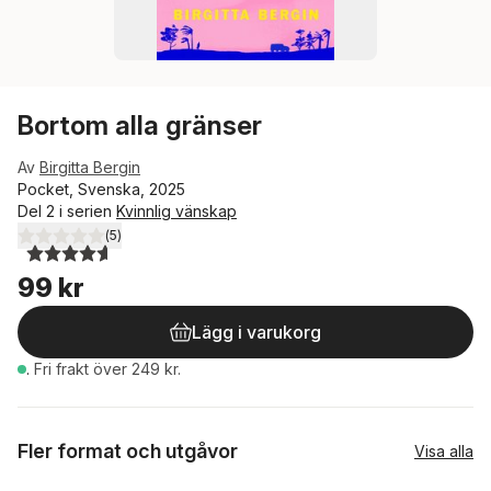
Bortom alla gränser
Av
Birgitta Bergin
Pocket, Svenska, 2025
Del 2 i serien
Kvinnlig vänskap
(
5
)
4,6
utav 5 stjärnor. Totalt antal röster:
99 kr
Lägg i varukorg
.
Fri frakt över 249 kr.
Fler format och utgåvor
Visa alla