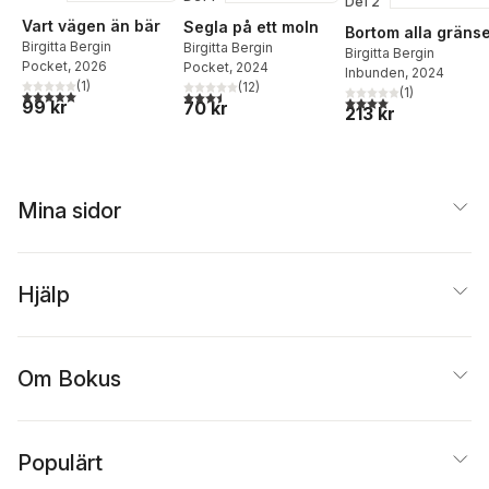
Del 2
Vart vägen än bär
Segla på ett moln
Bortom alla gräns
Birgitta Bergin
Birgitta Bergin
Birgitta Bergin
Pocket
, 2026
Pocket
, 2024
Inbunden
, 2024
(
1
)
(
12
)
(
1
)
5,0
utav 5 stjärnor. Totalt antal röster:
3,5
utav 5 stjärnor. Totalt antal röster:
4,0
utav 5 stjärnor. Tota
99 kr
70 kr
213 kr
Mina sidor
Hjälp
Om Bokus
Populärt