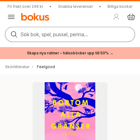
Fri frakt över 249 kr
•
Snabba leveranser
•
Billiga böcker
Sök bok, spel, pussel, penna...
Skapa nya rutiner – hälsoböcker upp till 50% →
Skönlitteratur
Feelgood