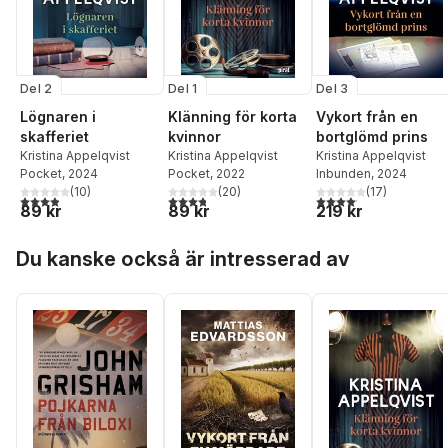
Del 2
Del 1
Del 3
Lögnaren i
Klänning för korta
Vykort från en
skafferiet
kvinnor
bortglömd prins
Kristina Appelqvist
Kristina Appelqvist
Kristina Appelqvist
Pocket
, 2024
Pocket
, 2022
Inbunden
, 2024
(
10
)
(
20
)
(
17
)
3,9
utav 5 stjärnor. Totalt antal röster:
3,8
utav 5 stjärnor. Totalt antal röster:
4,1
utav 5 stjärnor. Total
89 kr
89 kr
219 kr
Hoppa över listan
Du kanske också är intresserad av