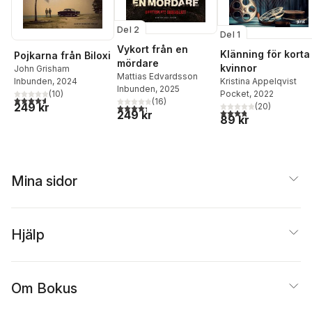
Del 2
Del 1
Vykort från en
Klänning för korta
Pojkarna från Biloxi
mördare
kvinnor
John Grisham
Mattias Edvardsson
Kristina Appelqvist
Inbunden
, 2024
Inbunden
, 2025
Pocket
, 2022
(
10
)
4,6
utav 5 stjärnor. Totalt antal röster:
(
16
)
249 kr
(
20
)
4,3
utav 5 stjärnor. Totalt antal röster:
3,8
utav 5 stjärnor. Tota
249 kr
89 kr
Mina sidor
Hjälp
Om Bokus