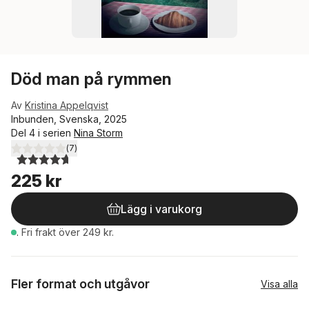
Död man på rymmen
Av
Kristina Appelqvist
Inbunden, Svenska, 2025
Del 4 i serien
Nina Storm
(
7
)
4,7
utav 5 stjärnor. Totalt antal röster:
225 kr
Lägg i varukorg
.
Fri frakt över 249 kr.
Fler format och utgåvor
Visa alla