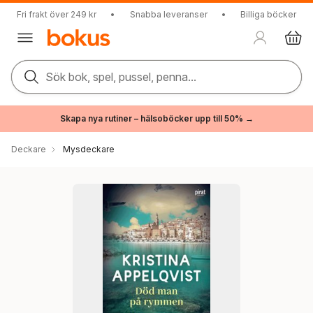
Fri frakt över 249 kr
•
Snabba leveranser
•
Billiga böcker
Sök bok, spel, pussel, penna...
Skapa nya rutiner – hälsoböcker upp till 50% →
Deckare
Mysdeckare