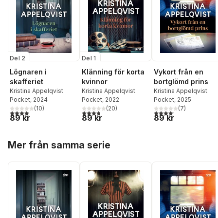
Del 2
Del 1
Lögnaren i
Klänning för korta
Vykort från en
skafferiet
kvinnor
bortglömd prins
Kristina Appelqvist
Kristina Appelqvist
Kristina Appelqvist
Pocket
, 2024
Pocket
, 2022
Pocket
, 2025
(
10
)
(
20
)
(
7
)
3,9
utav 5 stjärnor. Totalt antal röster:
3,8
utav 5 stjärnor. Totalt antal röster:
4,1
utav 5 stjärnor. Total
89 kr
89 kr
89 kr
Hoppa över listan
Mer från samma serie