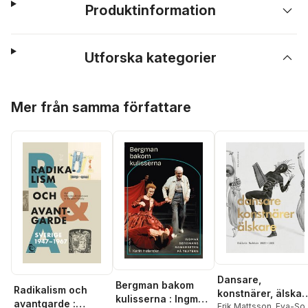
Produktinformation
Utforska kategorier
Hoppa över listan
Mer från samma författare
Dansare,
Bergman bakom
Radikalism och
konstnärer, älskar
kulisserna : Ingmar
avantgarde :
: Ballets Suédois
Erik Mattsson
,
Eva-Sof