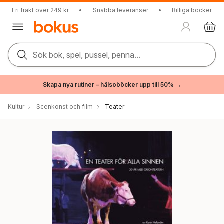
Fri frakt över 249 kr
•
Snabba leveranser
•
Billiga böcker
Sök bok, spel, pussel, penna...
Skapa nya rutiner – hälsoböcker upp till 50% →
Kultur
Scenkonst och film
Teater