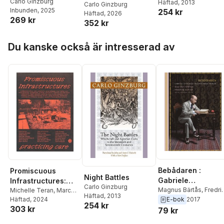
1500-talsmjölnares
Carlo Ginzburg
Häftad
, 2013
Carlo Ginzburg
Inbunden
, 2025
254 kr
tankar om
Häftad
, 2026
269 kr
skapelsen
352 kr
Hoppa över listan
Du kanske också är intresserad av
Bebådaren :
Promiscuous
Night Battles
Gabriele
Infrastructures:
Carlo Ginzburg
D'Annunzio och
Magnus Bärtås
,
Fredri
Practicing Care
Michelle Teran
,
Marc
Häftad
, 2013
Ekman
Herbst
Häftad
, 2024
E-bok
2017
fascismens födel
254 kr
303 kr
79 kr