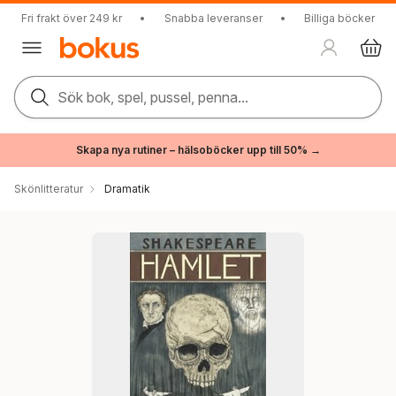
Fri frakt över 249 kr
•
Snabba leveranser
•
Billiga böcker
Sök bok, spel, pussel, penna...
Skapa nya rutiner – hälsoböcker upp till 50% →
Skönlitteratur
Dramatik