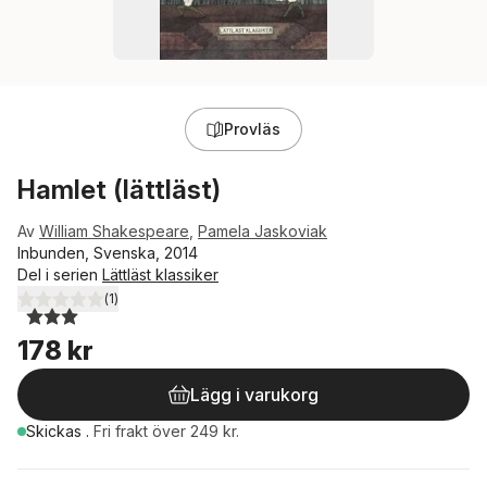
Provläs
Hamlet (lättläst)
Av
William Shakespeare
,
Pamela Jaskoviak
Inbunden, Svenska, 2014
Del i serien
Lättläst klassiker
(
1
)
3,0
utav 5 stjärnor. Totalt antal röster:
178 kr
Lägg i varukorg
Skickas
.
Fri frakt över 249 kr.