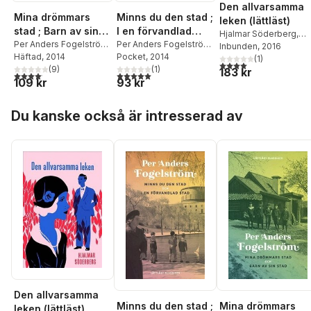
Den allvarsamma
Mina drömmars
Minns du den stad ;
leken (lättläst)
stad ; Barn av sin
I en förvandlad
Hjalmar Söderberg
,
stad (lättläst)
Per Anders Fogelström
,
stad (lättläst)
Per Anders Fogelström
,
Johan Werkmäster
Inbunden
, 2016
Arne Säll
Häftad
, 2014
,
Johan
Johan Werkmäster
Pocket
, 2014
(
1
)
4,0
utav 5 stjärnor. Tota
Werkmäster
(
9
)
(
1
)
183 kr
4,1
utav 5 stjärnor. Totalt antal röster:
5,0
utav 5 stjärnor. Totalt antal röster:
109 kr
93 kr
Hoppa över listan
Du kanske också är intresserad av
Den allvarsamma
Minns du den stad ;
Mina drömmars
leken (lättläst)