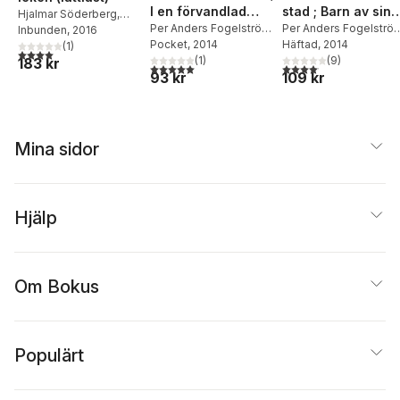
I en förvandlad
stad ; Barn av sin
Hjalmar Söderberg
,
stad (lättläst)
Per Anders Fogelström
,
stad (lättläst)
Per Anders Fogelströ
Johan Werkmäster
Inbunden
, 2016
Johan Werkmäster
Pocket
, 2014
Arne Säll
Häftad
, 2014
,
Johan
(
1
)
4,0
utav 5 stjärnor. Totalt antal röster:
(
1
)
Werkmäster
(
9
)
183 kr
5,0
utav 5 stjärnor. Totalt antal röster:
4,1
utav 5 stjärnor. Total
93 kr
109 kr
Mina sidor
Hjälp
Om Bokus
Populärt