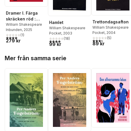
Dramer I. Färga
skräcken röd :
Trettondagsafton
Hamlet
Hamlet, Macbeth,
William Shakespeare
William Shakespeare
William Shakespeare
Inbunden
, 2025
Richard II, Richard
Pocket
, 2004
Pocket
, 2003
(
1
)
III, Romeo och
4,0
utav 5 stjärnor. Totalt antal röster:
(
5
)
(
18
)
279 kr
3,4
utav 5 stjärnor. Tota
3,9
utav 5 stjärnor. Totalt antal röster:
Julia, Titus
89 kr
99 kr
Andronicus
Hoppa över listan
Mer från samma serie