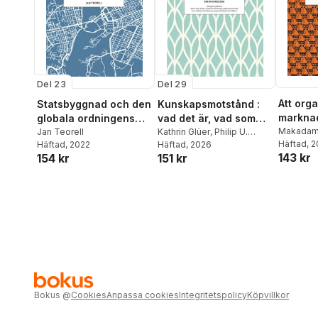
Del 23
Del 29
Att org
Statsbyggnad och den
Kunskapsmotstånd :
marknad
globala ordningens
vad det är, vad som
slutrapp
Makadam 
ursprung
Jan Teorell
driver det och hur det
Kathrin Glüer
,
Philip U.
Häftad
, 
Häftad
, 2022
Gustafsson
Häftad
, 2026
,
Michael Ingre
,
forskni
kan motverkas
143 kr
154 kr
151 kr
Malgorzata Kossowska
,
Torun Lindholm
,
Henrik
Oscarsson
,
Jesper
Strömbäck
,
Åsa Wikforss
Bokus
@
Cookies
Anpassa cookies
Integritetspolicy
Köpvillkor