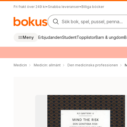
Fri frakt över 249 kr
•
Snabba leveranser
•
Billiga böcker
Sök bok, spel, pussel, penna...
Meny
Erbjudanden
Student
Topplistor
Barn & ungdom
B
Medicin
Medicin: allmänt
Den medicinska professionen
M