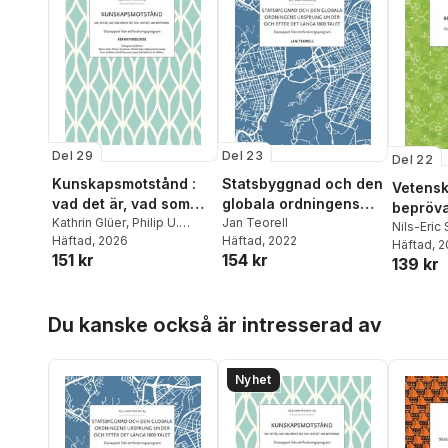
Del 29
Del 23
Del 22
Kunskapsmotstånd :
Statsbyggnad och den
Vetens
vad det är, vad som
globala ordningens
bepröva
driver det och hur det
Kathrin Glüer
,
Philip U.
ursprung
Jan Teorell
slutrapp
Nils-Eric 
Gustafsson
Häftad
, 2026
,
Michael Ingre
,
Häftad
, 2022
kan motverkas
Häftad
, 
forskni
151 kr
154 kr
Malgorzata Kossowska
,
139 kr
Torun Lindholm
,
Henrik
Oscarsson
,
Jesper
Hoppa över listan
Strömbäck
,
Åsa Wikforss
Du kanske också är intresserad av
Nyhet