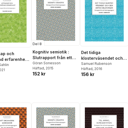
Del 8
Kognitiv semiotik :
Det tidiga
kap och
Slutrapport från ett
klosterväsendet och
d erfarenhet :
forskningsprogram
Göran Sonesson
den antika bildningen :
Samuel Rubenson
ort från ett
Sahlin
Häftad
, 2015
Häftad
, 2016
slutrapport från ett
2021
ngsprogram
152 kr
156 kr
forskningsprogram