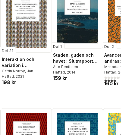
Del 1
Del 2
Del 21
Staden, guden och
Avancerad
Interaktion och
havet : Slutrapport
andraspråksa
variation i
från ett
Arto Penttinen
ng : slutrappo
Makadam förlag
pluricentriska språk
Catrin Norrby
,
Jan
Häftad
, 2014
Häftad
, 2014
forskningsprogram
ett forskning
Lindström
Häftad
, 2021
,
Jenny Nilsson
,
159 kr
(
1
)
4,0
utav 5 stjärnor
198 kr
Camilla Wide
160 kr