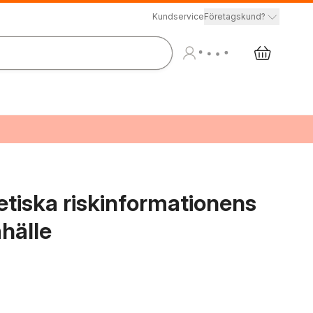
Kundservice
Företagskund?
netiska riskinformationens
mhälle