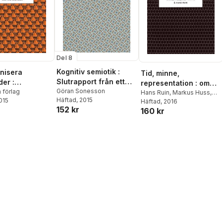
Del 8
Kognitiv semiotik :
anisera
Tid, minne,
Slutrapport från ett
er :
representation : om
forskningsprogram
Göran Sonesson
ort från ett
förlag
historiemedvetandets
Hans Ruin
,
Markus Huss
,
Häftad
, 2015
2015
Ulla Manns
Häftad
, 2016
ngsprogram
förvandlingar -
152 kr
160 kr
Slutrapport från ett
forskningsprogram