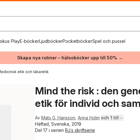
okus Play
E-böcker
Ljudböcker
Pocketböcker
Spel och pussel
Skapa nya rutiner – hälsoböcker upp till 50% →
edicinsk etik och läkaretik
Mind the risk : den ge
etik för individ och sa
Av
Mats G. Hansson
,
Anna Holm
och 1 till
Häftad, Svenska, 2019
Del 17 i serien
RJ:s skriftserie