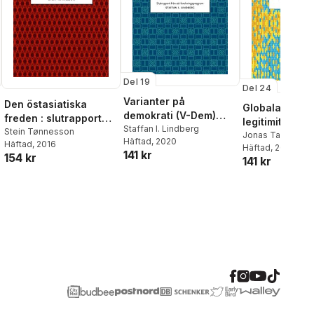
Del 19
Del 24
Varianter på
Den östasiatiska
Globala instit
demokrati (V-Dem)
freden : slutrapport
legitimitet : s
och förklaringar av
Staffan I. Lindberg
från ett
Stein Tønnesson
från ett
Jonas Tallberg
Häftad
, 2020
demokratisering :
Häftad
, 2016
forskningsprogram
Häftad
, 2022
forskningspr
141 kr
154 kr
slutrapport från ett
141 kr
forskningsprogram