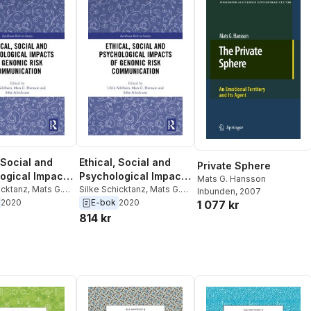
 Social and
Ethical, Social and
Private Sphere
ogical Impacts
Psychological Impacts
Mats G. Hansson
mic Risk
icktanz
,
Mats G.
of Genomic Risk
Silke Schicktanz
,
Mats G.
Inbunden
, 2007
,
Ulrik Kihlbom
Hansson
,
Ulrik Kihlbom
2020
E-bok
2020
ication
Communication
1 077 kr
814 kr