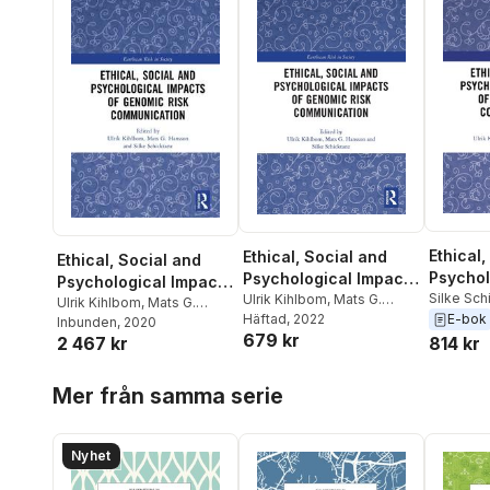
Ethical,
Ethical, Social and
Ethical, Social and
Psychol
Psychological Impacts
Psychological Impacts
of Geno
Silke Sch
of Genomic Risk
Ulrik Kihlbom
,
Mats G.
of Genomic Risk
Ulrik Kihlbom
,
Mats G.
Hansson
Hansson
Häftad
, 2022
,
Silke Schicktanz
E-bok
Commun
Communication
Hansson
Inbunden
,
, 2020
Silke Schicktanz
Communication
679 kr
814 kr
2 467 kr
Hoppa över listan
Mer från samma serie
Nyhet