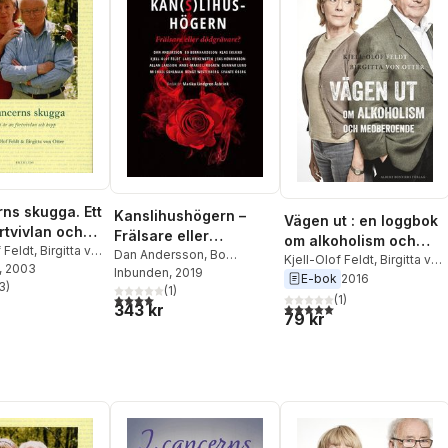
rns skugga. Ett
Kanslihushögern –
Vägen ut : en loggbok
rtvivlan och
Frälsare eller
om alkoholism och
f Feldt
,
Birgitta von
dödgrävare?
Dan Andersson
,
Bo
medberoende
Kjell-Olof Feldt
,
Birgitta von
, 2003
Bernhardsson
Inbunden
, 2019
,
Klas Eklund
,
Otter
E-bok
2016
3
)
Kjell-Olof Feldt
(
1
)
,
Lars
stjärnor. Totalt antal röster:
4,0
utav 5 stjärnor. Totalt antal röster:
(
1
)
5,0
utav 5 stjärnor. Totalt ant
343 kr
Heikensten
,
Jens
79 kr
Henriksson
,
Allan Larsson
,
Anne-Marie Lindgren
,
Gunnar Lund
,
Michael
Sohlman
,
Bengt
Westerberg
,
Svante Öberg