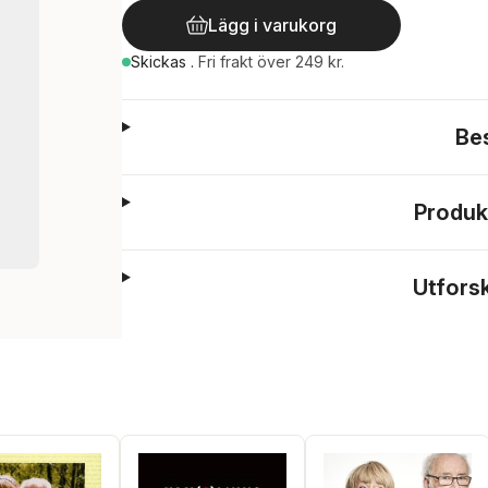
Lägg i varukorg
Skickas
.
Fri frakt över 249 kr.
Be
Produk
Utfors