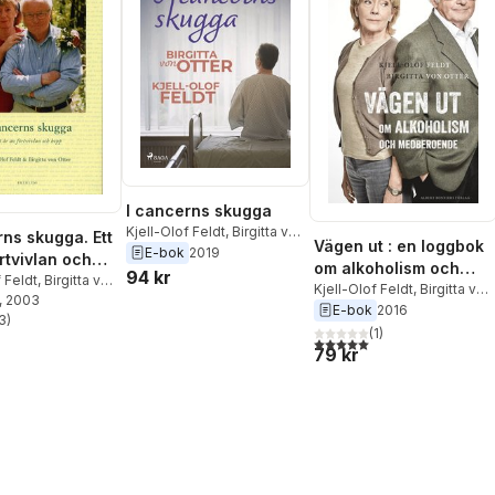
I cancerns skugga
Kjell-Olof Feldt
,
Birgitta von
rns skugga. Ett
Vägen ut : en loggbok
Otter
E-bok
2019
rtvivlan och
om alkoholism och
94 kr
f Feldt
,
Birgitta von
medberoende
Kjell-Olof Feldt
,
Birgitta von
, 2003
Otter
E-bok
2016
3
)
stjärnor. Totalt antal röster:
(
1
)
5,0
utav 5 stjärnor. Totalt ant
79 kr