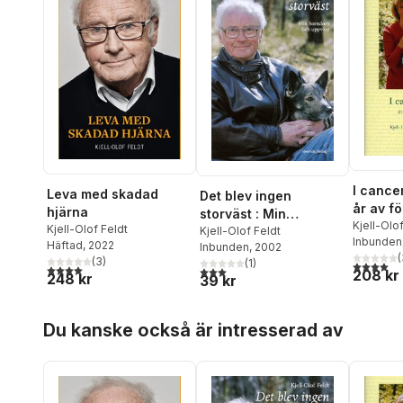
I cance
Leva med skadad
Det blev ingen
år av fö
hjärna
storväst : Min
hopp
Kjell-Olo
Kjell-Olof Feldt
barndom och uppväxt
Kjell-Olof Feldt
Otter
Inbunden
Häftad
, 2022
Inbunden
, 2002
(
(
3
)
(
1
)
4,0
utav 5 
4,0
utav 5 stjärnor. Totalt antal röster:
3,0
utav 5 stjärnor. Totalt antal röster:
208 kr
248 kr
39 kr
Hoppa över listan
Du kanske också är intresserad av