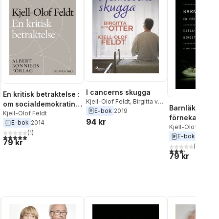
I cancerns skugga
En kritisk betraktelse :
Kjell-Olof Feldt
,
Birgitta von
om socialdemokratins
Barnläkarfallet
Otter
E-bok
2019
seger och kris
Kjell-Olof Feldt
förnekad rätt
94 kr
E-bok
2014
Kjell-Olof Feldt
,
B
(
1
)
Otter
E-bok
2013
5,0
utav 5 stjärnor. Totalt antal röster:
79 kr
(
3
)
al röster:
3,3
utav 5 stjärnor
79 kr