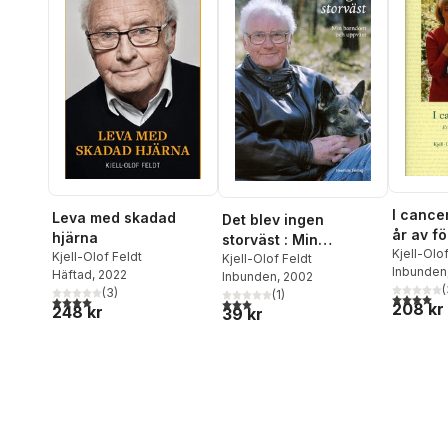
I cance
Leva med skadad
Det blev ingen
år av fö
hjärna
storväst : Min
hopp
Kjell-Olo
Kjell-Olof Feldt
barndom och uppväxt
Kjell-Olof Feldt
Otter
Inbunden
Häftad
, 2022
Inbunden
, 2002
(
(
3
)
(
1
)
4,0
utav 5 
4,0
utav 5 stjärnor. Totalt antal röster:
3,0
utav 5 stjärnor. Totalt antal röster:
208 kr
248 kr
39 kr