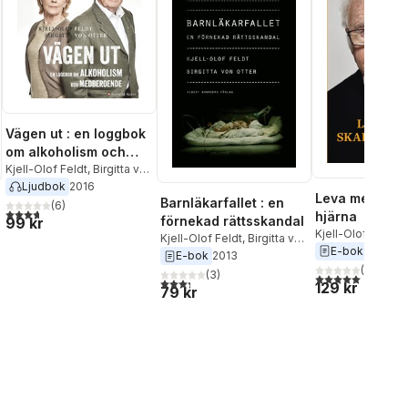
Vägen ut : en loggbok
om alkoholism och
medberoende
Kjell-Olof Feldt
,
Birgitta von
Otter
Ljudbok
2016
Leva med ska
Barnläkarfallet : en
(
6
)
3,7
utav 5 stjärnor. Totalt antal röster:
hjärna
förnekad rättsskandal
99 kr
Kjell-Olof Feldt
Kjell-Olof Feldt
,
Birgitta von
E-bok
2022
Otter
E-bok
2013
(
1
)
(
3
)
5,0
utav 5 stjärnor.
al röster:
3,3
utav 5 stjärnor. Totalt antal röster:
129 kr
79 kr