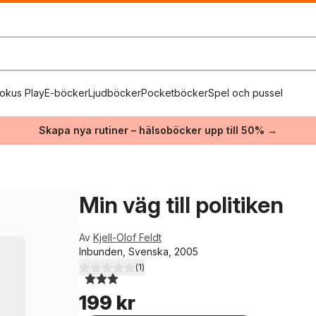
okus Play
E-böcker
Ljudböcker
Pocketböcker
Spel och pussel
Skapa nya rutiner – hälsoböcker upp till 50% →
Min väg till politiken
Av
Kjell-Olof Feldt
Inbunden, Svenska, 2005
(
1
)
3,0
utav 5 stjärnor. Totalt antal röster:
199 kr