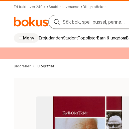
Fri frakt över 249 kr
•
Snabba leveranser
•
Billiga böcker
Sök bok, spel, pussel, penna...
Meny
Erbjudanden
Student
Topplistor
Barn & ungdom
B
Biografier
Biografier