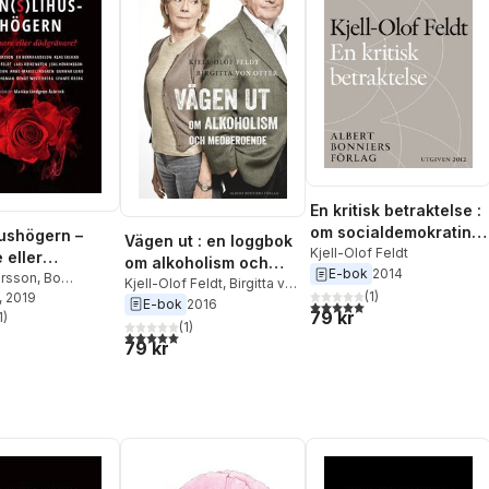
En kritisk betraktelse :
om socialdemokratins
ushögern –
Vägen ut : en loggbok
seger och kris
Kjell-Olof Feldt
 eller
om alkoholism och
E-bok
2014
vare?
rsson
,
Bo
medberoende
Kjell-Olof Feldt
,
Birgitta von
(
1
)
sson
, 2019
,
Klas Eklund
,
Otter
E-bok
2016
5,0
utav 5 stjärnor. Totalt ant
79 kr
f Feldt
1
)
,
Lars
stjärnor. Totalt antal röster:
(
1
)
5,0
utav 5 stjärnor. Totalt antal röster:
en
,
Jens
79 kr
on
,
Allan Larsson
,
ie Lindgren
,
und
,
Michael
,
Bengt
rg
,
Svante Öberg