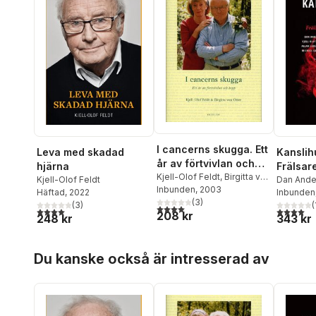
I cancerns skugga. Ett
Leva med skadad
Kanslih
år av förtvivlan och
hjärna
Frälsare
hopp
Kjell-Olof Feldt
,
Birgitta von
Kjell-Olof Feldt
dödgrä
Dan Ande
Otter
Inbunden
, 2003
Häftad
, 2022
Bernhard
Inbunden
(
3
)
(
3
)
Kjell-Olo
(
4,0
utav 5 stjärnor. Totalt antal röster:
4,0
utav 5 stjärnor. Totalt antal röster:
4,0
utav 5 
208 kr
248 kr
343 kr
Heikenst
Henrikss
Anne-Mar
Hoppa över listan
Gunnar L
Du kanske också är intresserad av
Sohlman
Westerbe