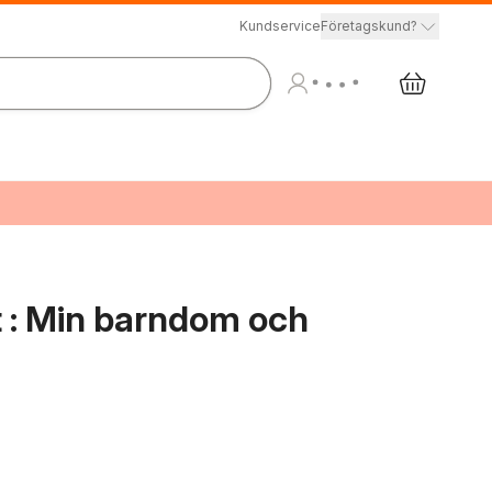
Kundservice
Företagskund?
t : Min barndom och