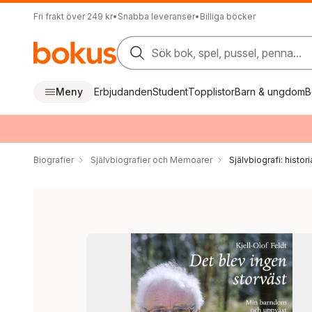
Fri frakt över 249 kr
•
Snabba leveranser
•
Billiga böcker
Sök bok, spel, pussel, penna...
Meny
Erbjudanden
Student
Topplistor
Barn & ungdom
B
Biografier
Självbiografier och Memoarer
Självbiografi: histori