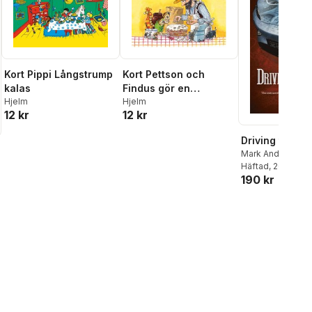
Kort Pippi Långstrump
Kort Pettson och
kalas
Findus gör en
Hjelm
pannkakstårta
Hjelm
12 kr
12 kr
Driving the D
Mark Andrews
Häftad
, 2025
190 kr
al röster: