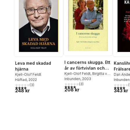
I cancerns skugga. Ett
Leva med skadad
Kanslih
år av förtvivlan och
hjärna
Frälsare
hopp
Kjell-Olof Feldt
,
Birgitta von
Kjell-Olof Feldt
dödgrä
Dan Ande
Otter
Inbunden
, 2003
Häftad
, 2022
Bernhard
Inbunden
(
3
)
(
3
)
Kjell-Olo
(
4,0
utav 5 stjärnor. Totalt antal röster:
4,0
utav 5 stjärnor. Totalt antal röster:
4,0
utav 5 
208 kr
248 kr
343 kr
Heikenst
Henrikss
Anne-Mar
Gunnar L
Sohlman
Westerbe