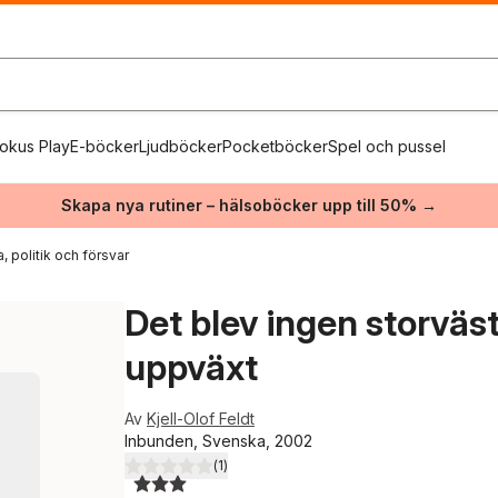
okus Play
E-böcker
Ljudböcker
Pocketböcker
Spel och pussel
Skapa nya rutiner – hälsoböcker upp till 50% →
a, politik och försvar
Det blev ingen storväs
uppväxt
Av
Kjell-Olof Feldt
Inbunden, Svenska, 2002
(
1
)
3,0
utav 5 stjärnor. Totalt antal röster: