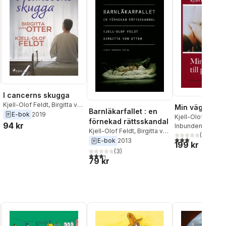
I cancerns skugga
Kjell-Olof Feldt
,
Birgitta von
Min väg till po
Barnläkarfallet : en
Otter
E-bok
2019
Kjell-Olof Feldt
förnekad rättsskandal
94 kr
Inbunden
, 2005
Kjell-Olof Feldt
,
Birgitta von
(
1
)
3,0
utav 5 stjärnor
Otter
E-bok
2013
al röster:
199 kr
(
3
)
3,3
utav 5 stjärnor. Totalt antal röster:
79 kr