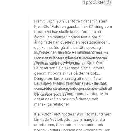
11
produkter
Fram till april 2019 var förre finansministern
Kjell-Olof Feldt en ganska frisk 87-åring som
trodde att han skulle kunna fortsätta att
åldras i en tämligen normal takt. Som 70-
åring hade han överlevt en prostatacancer
och kunnat återgå till att sköta uppdrag i
2019 fick han en stroke som förändrade
styrelser och delta i den politiska debatten.
nästan allt. Efter de första månadernas
Och han kunde fortsätta naturvandringarna
förvirring och förtvivlan beslöt Kjell-Olof
med sin hustru och hundarna.
Feldt att sätta sin skadade hjärna i arbete
genom att börja skriva på denna bok.
Därigenom lärde han sig att man måste
Leva med skadad hjärna är en sjukdagbok
acceptera att de vunna färdigheterna kan
om att återhämta sig efter en sjukdom och att
försvinna i nästa blodstopp. Men också att
hitta tillbaka till en fungerande vardag. Men
de kan återerövras.
det är också en bok om åldrande och
mänskliga relationer.
Kjell-Olof Feldt föddes 1931 i Holmsund men
lämnade Västerbotten, som många andra
arbetarbarn, för akademiska studier och
politisk karriär i Uppsala och Stockholm. Han