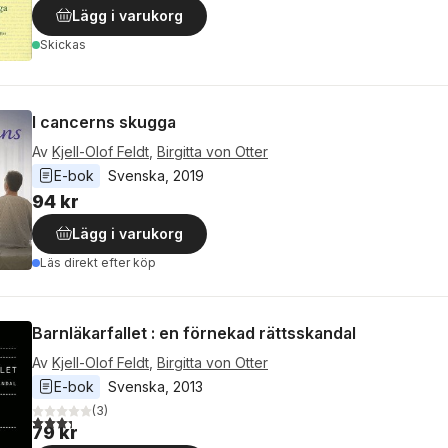
Lägg i varukorg
Skickas
I cancerns skugga
Av
Kjell-Olof Feldt
,
Birgitta von Otter
E-bok
Svenska
, 
2019
94 kr
Lägg i varukorg
Läs direkt efter köp
Barnläkarfallet : en förnekad rättsskandal
Av
Kjell-Olof Feldt
,
Birgitta von Otter
E-bok
Svenska
, 
2013
(
3
)
3,3
utav 5 stjärnor. Totalt antal röster:
79 kr