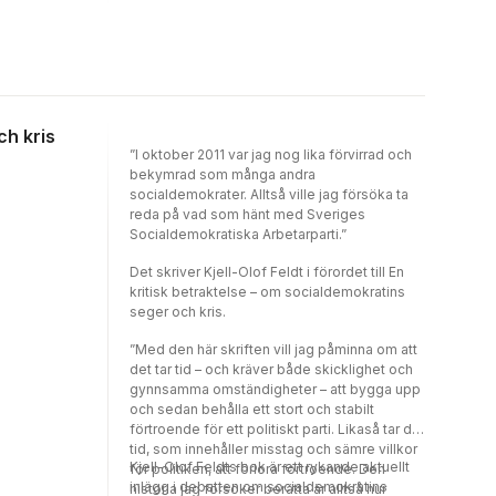
ögonen på oroliga barn, föräldrar och
en svensk journalist, författare och debattör.
kollegor. Det var upptakten till vad som
Hon skriver utmanande artiklar och böcker i
kallats "Barnläkarfallet", en rättsprocess som
samtida politiska ämnen och om
avslutades först efter två och ett halvt år, då
samhällsproblem.
läkaren frikändes av Solna tingsrätt. Kjell-
Olof Feldt och Birgitta von Otter har granskat
fallet, från polisförhör och
ch kris
rättsläkarutlåtanden till Riksåklagarens
”I oktober 2011 var jag nog lika förvirrad och
granskning och hur sjukhusledningen
bekymrad som många andra
hanterade situationen. Fram träder bilden av
socialdemokrater. Alltså ville jag försöka ta
myndigheter och rättsinstanser som begått
reda på vad som hänt med Sveriges
en rad allvarliga misstag utan att ta ansvar för
Socialdemokratiska Arbetarparti.”
dem, och av de förödande konsekvenserna
för en människa vars rättigheter grovt
Det skriver Kjell-Olof Feldt i förordet till En
försummats av just de myndigheter som är
kritisk betraktelse – om socialdemokratins
satta att försvara dem.
seger och kris.
”Med den här skriften vill jag påminna om att
det tar tid – och kräver både skicklighet och
gynnsamma omständigheter – att bygga upp
och sedan behålla ett stort och stabilt
förtroende för ett politiskt parti. Likaså tar det
tid, som innehåller misstag och sämre villkor
Kjell-Olof Feldts bok är ett rykande aktuellt
för politiken, att förlora förtroende. Den
inlägg i debatten om socialdemokratins
historia jag försöker berätta är alltså hur