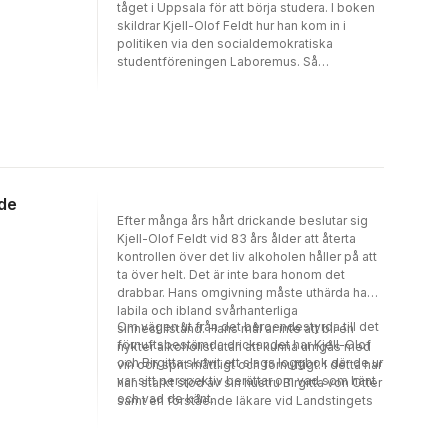
tåget i Uppsala för att börja studera. I boken
skildrar Kjell-Olof Feldt hur han kom in i
politiken via den socialdemokratiska
studentföreningen Laboremus. Så
småningom blev han statssekreterare under
Gunnar Sträng, som styrde den ekonomiska
politiken i en patriarkalisk anda. Kjell-Olof
Feldt skildrar ingående sitt samarbete med
Sträng och senare med Olof Palme, som
utnämnde Feldt till handelsminister. Boken
slutar med det socialdemokratiska
nde
valnederlaget 1976.
Efter många års hårt drickande beslutar sig
Kjell-Olof Feldt vid 83 års ålder att återta
kontrollen över det liv alkoholen håller på att
ta över helt. Det är inte bara honom det
drabbar. Hans omgivning måste uthärda hans
labila och ibland svårhanterliga
Om vägen ut från det beroendestyrda till det
sinnestillstånd. Hans mål är inte att bli en
förnuftsbestämda drickandet har Kjell-Olof
nykter alkoholist utan att kunna umgås med
och Birgitta skrivit ett slags loggbok där de ur
vin och sprit måttligt och förnuftigt. I detta har
var sitt perspektiv berättar om vad som hänt
han starkt stöd av sin hustru Birgitta von Otter
och vad de känt.
samt en förstående läkare vid Landstingets
mottagning ”Alkohol och hälsa”.