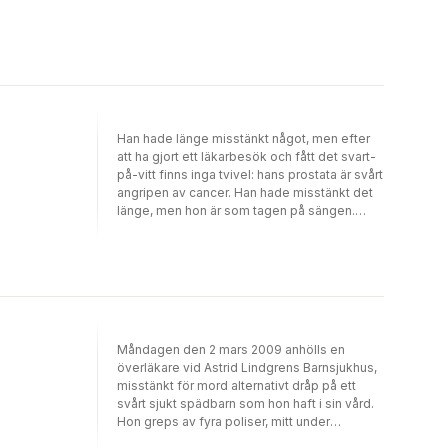
Han hade länge misstänkt något, men efter
att ha gjort ett läkarbesök och fått det svart-
på-vitt finns inga tvivel: hans prostata är svårt
angripen av cancer. Han hade misstänkt det
länge, men hon är som tagen på sängen.
Detta kommer som en blixt från en klar
himmel, och livet som det äldre paret en
gång kände till förpassas helt plötsligt till det
förflutna. Tillvaron består nu av läkarbesök,
behandlingar och ångest. Kjell-Olof Feldt är
en framgångsrik politiker och tillika
journalisten Birgitta von Otters make.
Måndagen den 2 mars 2009 anhölls en
Tillsammans har de skrivit boken I cancerns
överläkare vid Astrid Lindgrens Barnsjukhus,
skugga som en terapeutisk övning, men
misstänkt för mord alternativt dråp på ett
också som ett försök att upplysa om den i
svårt sjukt spädbarn som hon haft i sin vård.
Sverige oerhört vanliga cancerformen. Det är
Hon greps av fyra poliser, mitt under
också en bok om mod, tapperhet och om
pågående rond på barnintensiven, framför
viljan att kämpa för sitt liv.Birgitta von Otter är