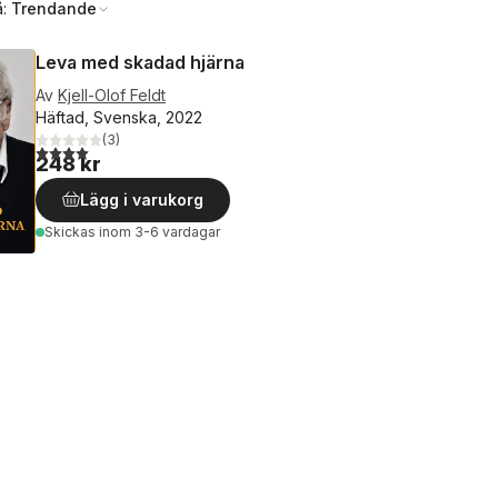
å:
Trendande
Leva med skadad hjärna
Av
Kjell-Olof Feldt
Häftad, Svenska, 2022
(
3
)
4,0
utav 5 stjärnor. Totalt antal röster:
248 kr
Lägg i varukorg
Skickas
inom 3-6 vardagar