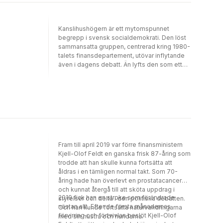
Kanslihushögern är ett mytomspunnet
begrepp i svensk socialdemokrati. Den löst
sammansatta gruppen, centrerad kring 1980-
talets finansdepartement, utövar inflytande
även i dagens debatt. Än lyfts den som ett
föredöme för dagens socialdemokrati, än
ses den som ansvarig för att ha sålt ut
partiets ideologiska själ. Men vilka var de
egentligen? Hur tänkte de? Och vad lämnade
de efter sig? I denna bok diskuterar flera av
dem som själva var med öppenhjärtigt den
tidens politik, varför det blev som det blev
och vad vi kan lära oss av gruppen idag.
Fram till april 2019 var förre finansministern
Bland de medverkande finns både
Kjell-Olof Feldt en ganska frisk 87-åring som
företrädare för gruppen och några av dess
trodde att han skulle kunna fortsätta att
kritiker. Bilden som utkristalliserar sig är att
åldras i en tämligen normal takt. Som 70-
konflikten runt gruppen aldrig handlade om
åring hade han överlevt en prostatacancer
”höger” mot ”vänster”. I stället handlade det
och kunnat återgå till att sköta uppdrag i
om olika syn på hur politiken bör förhålla sig
2019 fick han en stroke som förändrade
styrelser och delta i den politiska debatten.
till att samhället förändras – en fråga som är
nästan allt. Efter de första månadernas
Och han kunde fortsätta naturvandringarna
lika aktuell i dag.
förvirring och förtvivlan beslöt Kjell-Olof
med sin hustru och hundarna.