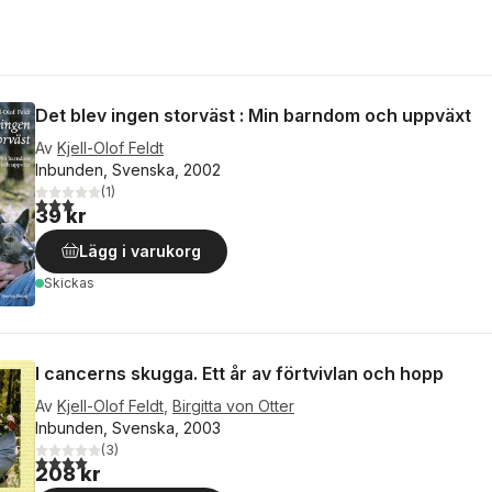
Det blev ingen storväst : Min barndom och uppväxt
Av
Kjell-Olof Feldt
Inbunden, Svenska, 2002
(
1
)
3,0
utav 5 stjärnor. Totalt antal röster:
39 kr
Lägg i varukorg
Skickas
I cancerns skugga. Ett år av förtvivlan och hopp
Av
Kjell-Olof Feldt
,
Birgitta von Otter
Inbunden, Svenska, 2003
(
3
)
4,0
utav 5 stjärnor. Totalt antal röster:
208 kr