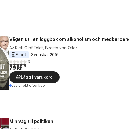
Vägen ut : en loggbok om alkoholism och medberoe
Av
Kjell-Olof Feldt
,
Birgitta von Otter
E-bok
Svenska
, 
2016
(
1
)
5,0
utav 5 stjärnor. Totalt antal röster:
79 kr
Lägg i varukorg
Läs direkt efter köp
Min väg till politiken