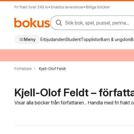
Fri frakt över 249 kr
•
Snabba leveranser
•
Billiga böcker
Sök bok, spel, pussel, penna...
Meny
Erbjudanden
Student
Topplistor
Barn & ungdom
B
Författare
Kjell-Olof Feldt
Kjell-Olof Feldt – författ
Visar alla böcker från författaren . Handla med fri frakt
Hoppa över filtreringsmeny