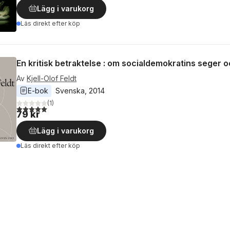
Lägg i varukorg
Läs direkt efter köp
En kritisk betraktelse : om socialdemokratins seger o
Av
Kjell-Olof Feldt
E-bok
Svenska
, 
2014
(
1
)
5,0
utav 5 stjärnor. Totalt antal röster:
79 kr
Lägg i varukorg
Läs direkt efter köp