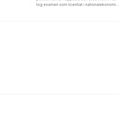
tog examen som licentiat i nationalekonomi
och avancerade i politiken som
finansminister 1982–1990. Därefter blev han,
som han själv kallar det, mångsysslare med
en blandning av offentliga och privata
uppdrag. Det viktigaste han åstadkom under
dessa sista aktiva år anser han vara
tillkomsten och uppbyggnaden av
insamlingsstiftelsen Hjärnfonden.