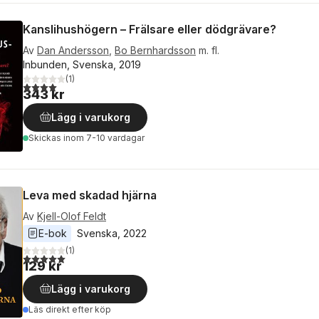
Kanslihushögern – Frälsare eller dödgrävare?
Av
Dan Andersson
,
Bo Bernhardsson
m. fl.
Inbunden, Svenska, 2019
(
1
)
4,0
utav 5 stjärnor. Totalt antal röster:
343 kr
Lägg i varukorg
Skickas
inom 7-10 vardagar
Leva med skadad hjärna
Av
Kjell-Olof Feldt
E-bok
Svenska
, 
2022
(
1
)
5,0
utav 5 stjärnor. Totalt antal röster:
129 kr
Lägg i varukorg
Läs direkt efter köp