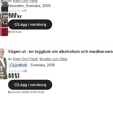
Av
Kjell-Olof Feldt
Inbunden, Svenska, 2005
(
1
)
3,0
utav 5 stjärnor. Totalt antal röster:
199 kr
Lägg i varukorg
Skickas
Vägen ut : en loggbok om alkoholism och medberoe
Av
Kjell-Olof Feldt
,
Birgitta von Otter
Ljudbok
Svenska
, 
2016
(
6
)
3,7
utav 5 stjärnor. Totalt antal röster:
99 kr
Lägg i varukorg
Lyssna direkt efter köp