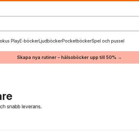
okus Play
E-böcker
Ljudböcker
Pocketböcker
Spel och pussel
Skapa nya rutiner – hälsoböcker upp till 50% →
are
 och snabb leverans.