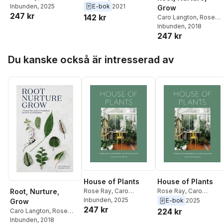
Langton
E-bok
2021
Langton
Inbunden
, 2025
Grow
247 kr
142 kr
Caro Langton
,
Rose
Ray
Inbunden
,
Ro Ro Co
, 2018
247 kr
Hoppa över listan
Du kanske också är intresserad av
House of Plants
House of Plants
Root, Nurture,
Rose Ray
,
Caro
Rose Ray
,
Caro
Langton
Inbunden
, 2025
Langton
E-bok
2025
Grow
247 kr
224 kr
Caro Langton
,
Rose
Ray
Inbunden
,
Ro Ro Co
, 2018