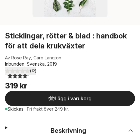
Sticklingar, rötter & blad : handbok
för att dela krukväxter
Av
Rose Ray
,
Caro Langton
Inbunden, Svenska, 2019
(
12
)
4,2
utav 5 stjärnor. Totalt antal röster:
319 kr
Lägg i varukorg
Skickas
.
Fri frakt över 249 kr.
Beskrivning