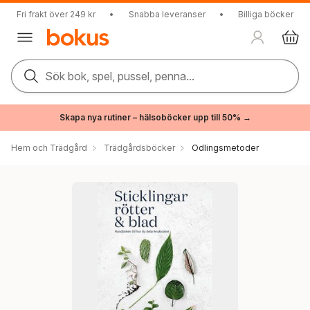
Fri frakt över 249 kr
•
Snabba leveranser
•
Billiga böcker
Sök bok, spel, pussel, penna...
Skapa nya rutiner – hälsoböcker upp till 50% →
Hem och Trädgård
Trädgårdsböcker
Odlingsmetoder