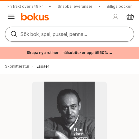
Fri frakt över 249 kr
•
Snabba leveranser
•
Billiga böcker
Sök bok, spel, pussel, penna...
Skapa nya rutiner – hälsoböcker upp till 50% →
Skönlitteratur
Essäer