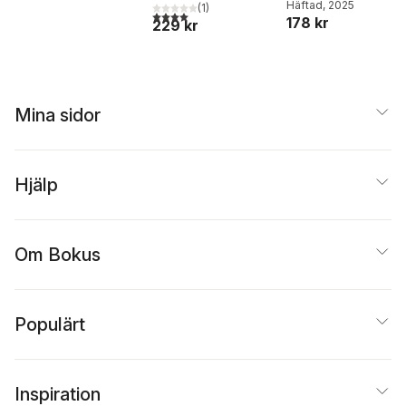
Carin Franzén
Häftad
, 2025
(
1
)
Magnus William-Olsson
4,0
utav 5 stjärnor. Totalt antal röster:
178 kr
229 kr
Mina sidor
Hjälp
Om Bokus
Populärt
Inspiration