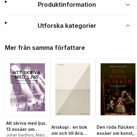
Produktinformation
Utforska kategorier
Hoppa över listan
Mer från samma författare
Att skriva med ljus.
Ariskopi : en bok
Den röda fläcken :
13 essäer om
om och till Aris
essäer om konst,
litteratur och
Johan Gardfors
,
Mats