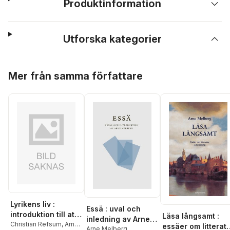
Produktinformation
Utforska kategorier
Hoppa över listan
Mer från samma författare
Lyrikens liv :
Essä : uval och
introduktion till att
Läsa långsamt :
inledning av Arne
läsa dikt
Christian Refsum
,
Arne
essäer om litterat
Melberg
Arne Melberg