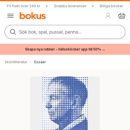
Fri frakt över 249 kr
•
Snabba leveranser
•
Billiga böcker
Sök bok, spel, pussel, penna...
Skapa nya rutiner – hälsoböcker upp till 50% →
Skönlitteratur
Essäer