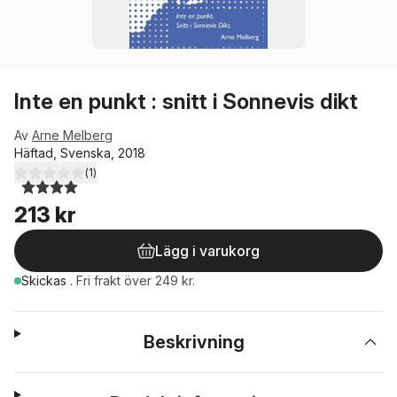
Inte en punkt : snitt i Sonnevis dikt
Av
Arne Melberg
Häftad, Svenska, 2018
(
1
)
4,0
utav 5 stjärnor. Totalt antal röster:
213 kr
Lägg i varukorg
Skickas
.
Fri frakt över 249 kr.
Beskrivning