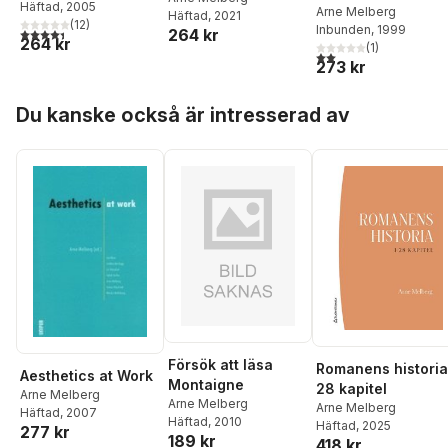
Melberg
Häftad
, 2005
,
Christian
och läsning
Arne Melberg
Häftad
, 2021
Janss
(
12
)
Inbunden
, 1999
4,4
utav 5 stjärnor. Totalt antal röster:
264 kr
264 kr
(
1
)
2,0
utav 5 stjärnor. Tota
273 kr
Hoppa över listan
Du kanske också är intresserad av
Försök att läsa
Romanens historia
Aesthetics at Work
Montaigne
28 kapitel
Arne Melberg
Arne Melberg
Arne Melberg
Häftad
, 2007
Häftad
, 2010
Häftad
, 2025
277 kr
189 kr
418 kr