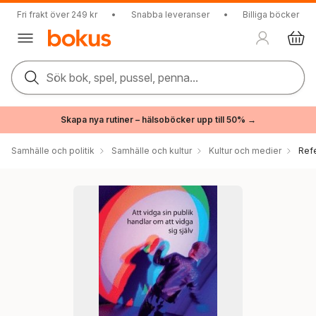
Fri frakt över 249 kr
•
Snabba leveranser
•
Billiga böcker
Sök bok, spel, pussel, penna...
Skapa nya rutiner – hälsoböcker upp till 50% →
Samhälle och politik
Samhälle och kultur
Kultur och medier
Ref