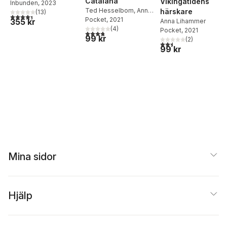
Catalana
Vikingatidens
Hesselbom
Inbunden
, 2023
Ted Hesselbom
,
Anna
härskare
(
13
)
4,4
utav 5 stjärnor. Totalt antal röster:
Lihammer
Pocket
, 2021
355 kr
Anna Lihammer
(
4
)
Pocket
, 2021
3,8
utav 5 stjärnor. Totalt antal röster:
99 kr
(
2
)
2,5
utav 5 stjärnor. Tota
99 kr
Mina sidor
Hjälp