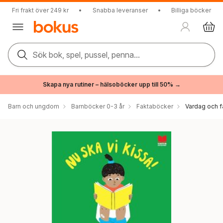
Fri frakt över 249 kr
•
Snabba leveranser
•
Billiga böcker
Sök bok, spel, pussel, penna...
Skapa nya rutiner – hälsoböcker upp till 50% →
Barn och ungdom
Barnböcker 0-3 år
Faktaböcker
Vardag och f