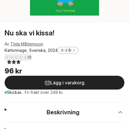
Nu ska vi kissa!
Av
Tilda Mårtensson
Kartonnage, Svenska, 2024
0-3 år
(
1
)
3,0
utav 5 stjärnor. Totalt antal röster:
96 kr
Lägg i varukorg
Skickas
.
Fri frakt över 249 kr.
Beskrivning