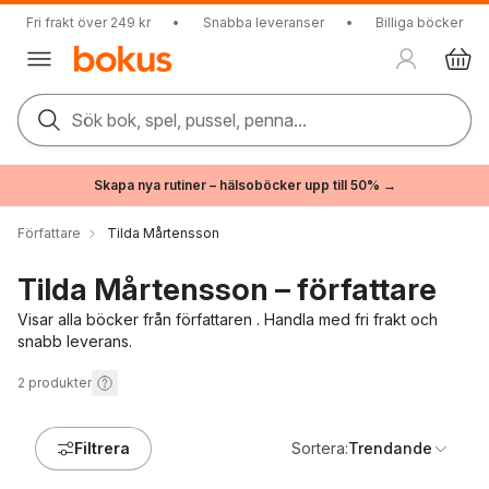
Fri frakt över 249 kr
•
Snabba leveranser
•
Billiga böcker
Sök bok, spel, pussel, penna...
Skapa nya rutiner – hälsoböcker upp till 50% →
Författare
Tilda Mårtensson
Tilda Mårtensson – författare
Visar alla böcker från författaren . Handla med fri frakt och
snabb leverans.
2
produkter
Filtrera
Sortera:
Trendande