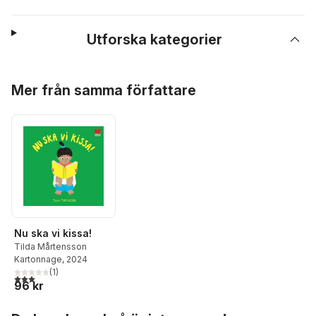
Utforska kategorier
Hoppa över listan
Mer från samma författare
Nu ska vi kissa!
Tilda Mårtensson
Kartonnage
, 2024
(
1
)
3,0
utav 5 stjärnor. Totalt antal röster:
96 kr
Hoppa över listan