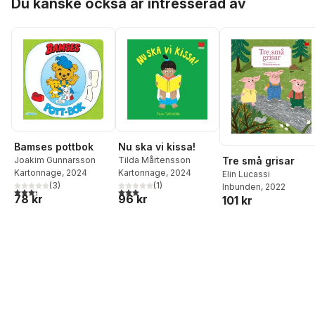
Du kanske också är intresserad av
Nu ska vi kissa!
Bamses pottbok
Tilda Mårtensson
Tre små grisar
Joakim Gunnarsson
Kartonnage
, 2024
Kartonnage
, 2024
Elin Lucassi
(
1
)
(
3
)
Inbunden
, 2022
3,0
utav 5 stjärnor. Totalt antal röster:
3,3
utav 5 stjärnor. Totalt antal röster:
96 kr
78 kr
101 kr