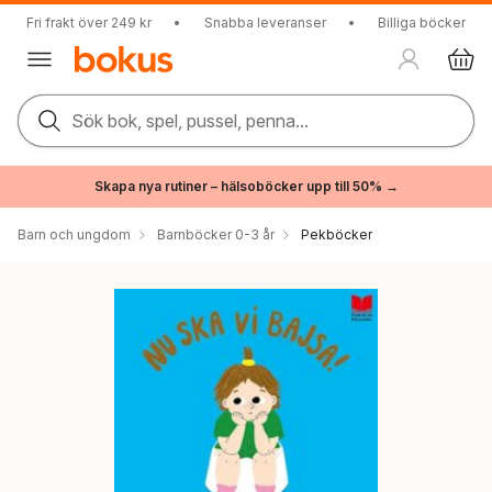
Fri frakt över 249 kr
•
Snabba leveranser
•
Billiga böcker
Sök bok, spel, pussel, penna...
Skapa nya rutiner – hälsoböcker upp till 50% →
Barn och ungdom
Barnböcker 0-3 år
Pekböcker