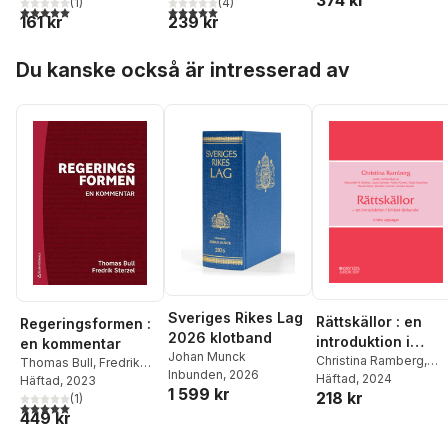
374 kr
(
1
)
(
4
)
5,0
utav 5 stjärnor. Totalt antal röster:
5,0
utav 5 stjärnor. Totalt antal röster:
161 kr
239 kr
Hoppa över listan
Du kanske också är intresserad av
Sveriges Rikes Lag
Rättskällor : en
Regeringsformen :
2026 klotband
introduktion i
en kommentar
Johan Munck
kritiskt tänkande
Christina Ramberg
,
Thomas Bull
,
Fredrik
Inbunden
, 2026
Alexander Besher
Häftad
, 2024
,
Sterzel
Häftad
, 2023
1 599 kr
218 kr
Laura Carlson
,
Adam
(
1
)
5,0
utav 5 stjärnor. Totalt antal röster:
Croon
,
Claes Granmar
,
449 kr
David Kleist
,
Pernilla