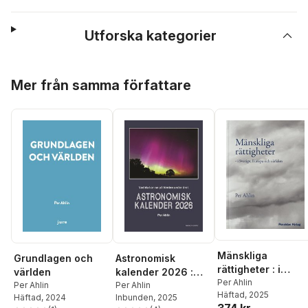
Utforska kategorier
Hoppa över listan
Mer från samma författare
Mänskliga
Grundlagen och
Astronomisk
rättigheter : i
världen
kalender 2026 :
Sverige, Europa
Per Ahlin
Per Ahlin
vad som händer på
Per Ahlin
Häftad
, 2025
och världen
Häftad
, 2024
Inbunden
, 2025
himlen under året