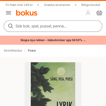
Fri frakt över 249 kr
•
Snabba leveranser
•
Billiga böcker
Sök bok, spel, pussel, penna...
Skapa nya rutiner – hälsoböcker upp till 50% →
Skönlitteratur
Poesi