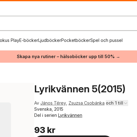
okus Play
E-böcker
Ljudböcker
Pocketböcker
Spel och pussel
Skapa nya rutiner – hälsoböcker upp till 50% →
Lyrikvännen 5(2015)
Av
János Térey
,
Zsuzsa Csobánka
och 1 till
Svenska, 2015
Del i serien
Lyrikvännen
93 kr