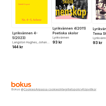
Lyrikvännen 4(2011)
Lyrikvä
Lyrikvännen 4-
Poetiska skolor
Tema S
5(2023)
Lyrikvännen
Lyrikvän
93 kr
93 kr
Langston Hughes
,
Johan
144 kr
Jönson
,
Magnus Nilsson
,
Donia Saleh
,
Lidija
Prazovic
,
Emil Boss
,
Jacques Rancière
,
Marianne Bengtsson
,
Lan
Xu
,
Björn Kjellgren
,
Erik
Lindman Mata
,
Hedvig
Ljungar
,
Filip Lindberg
,
Niklas Söderberg
,
Maria
Küchen
,
Kristoffer Appelvik
Lax
Bokus
@
Cookies
Anpassa cookies
Integritetspolicy
Köpvillkor