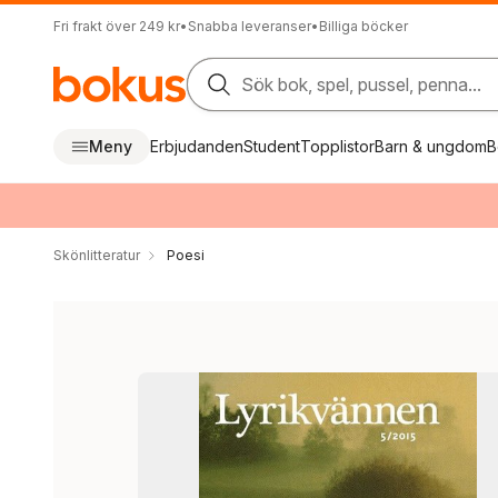
Fri frakt över 249 kr
•
Snabba leveranser
•
Billiga böcker
Sök bok, spel, pussel, penna...
Meny
Erbjudanden
Student
Topplistor
Barn & ungdom
B
Skönlitteratur
Poesi