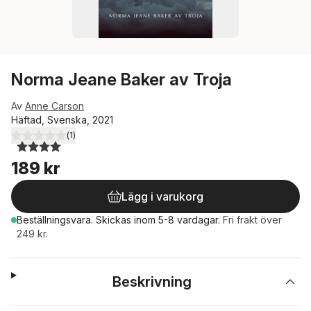
Norma Jeane Baker av Troja
Av
Anne Carson
Häftad, Svenska, 2021
(
1
)
4,0
utav 5 stjärnor. Totalt antal röster:
189 kr
Lägg i varukorg
Beställningsvara.
Skickas
inom 5-8 vardagar
.
Fri frakt över
249 kr.
Beskrivning