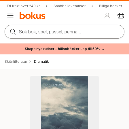
Fri frakt över 249 kr
•
Snabba leveranser
•
Billiga böcker
Sök bok, spel, pussel, penna...
Skapa nya rutiner – hälsoböcker upp till 50% →
Skönlitteratur
Dramatik