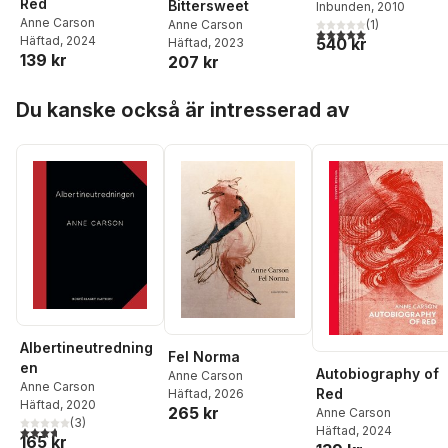
Red
Bittersweet
Inbunden
, 2010
Anne Carson
(
1
)
Anne Carson
5,0
utav 5 stjärnor. Tota
Häftad
, 2024
540 kr
Häftad
, 2023
139 kr
207 kr
Hoppa över listan
Du kanske också är intresserad av
Albertineutredning
Fel Norma
en
Autobiography of
Anne Carson
Anne Carson
Red
Häftad
, 2026
Häftad
, 2020
265 kr
Anne Carson
(
3
)
3,7
utav 5 stjärnor. Totalt antal röster:
Häftad
, 2024
165 kr