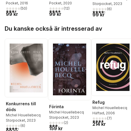
Pocket
, 2020
Pocket
, 2016
Storpocket
, 2023
(
12
)
(
50
)
(
6
)
3,8
utav 5 stjärnor. Totalt antal röster:
3,5
utav 5 stjärnor. Totalt antal röster:
4,3
utav 5 stjärnor. Tota
99 kr
99 kr
99 kr
Hoppa över listan
Du kanske också är intresserad av
Refug
Konkurrens till
Förinta
Michel Houellebecq
döds
Michel Houellebecq
Häftad
, 2006
Michel Houellebecq
Storpocket
, 2023
(
7
)
Storpocket
, 2023
3,7
utav 5 stjärnor. Tota
(
2
)
214 kr
3,0
utav 5 stjärnor. Totalt antal röster:
(
6
)
159 kr
4,3
utav 5 stjärnor. Totalt antal röster: