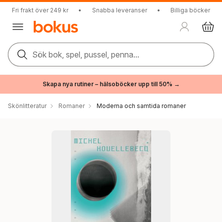
Fri frakt över 249 kr
•
Snabba leveranser
•
Billiga böcker
Sök bok, spel, pussel, penna...
Skapa nya rutiner – hälsoböcker upp till 50% →
Skönlitteratur
Romaner
Moderna och samtida romaner