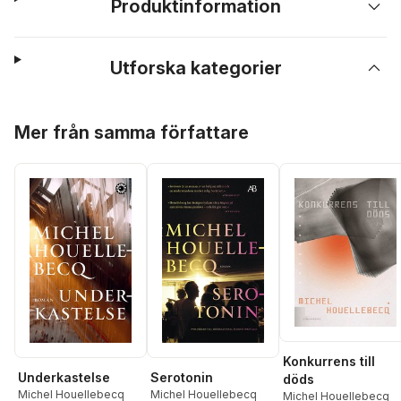
Produktinformation
Utforska kategorier
Hoppa över listan
Mer från samma författare
Konkurrens till
Serotonin
Underkastelse
döds
Michel Houellebecq
Michel Houellebecq
Michel Houellebecq