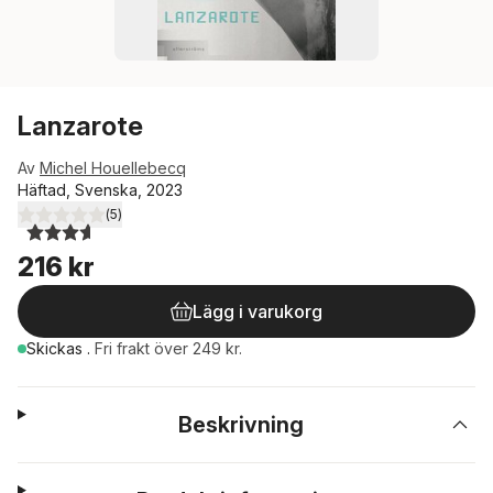
Lanzarote
Av
Michel Houellebecq
Häftad, Svenska, 2023
(
5
)
3,6
utav 5 stjärnor. Totalt antal röster:
216 kr
Lägg i varukorg
Skickas
.
Fri frakt över 249 kr.
Beskrivning