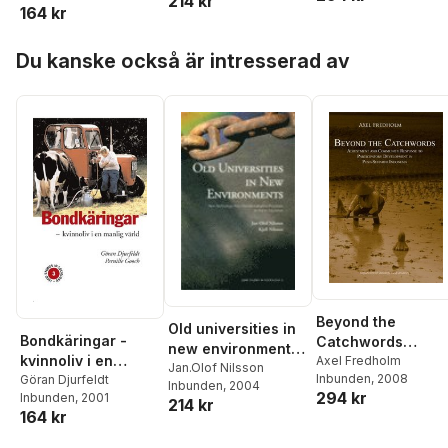
214 kr
internationalisation
164 kr
Participatory
processes in
Development in
higher education
Hoppa över listan
Du kanske också är intresserad av
Post-Suharto
Indonesia
Beyond the
Old universities in
Bondkäringar -
Catchwords
new environments :
kvinnoliv i en
Adjustment and
Axel Fredholm
new technology
Jan.Olof Nilsson
Inbunden
, 2008
manlig värld
Göran Djurfeldt
Community
Inbunden
, 2004
and
294 kr
Inbunden
, 2001
Response to
214 kr
internationalisation
164 kr
Participatory
processes in
Development in