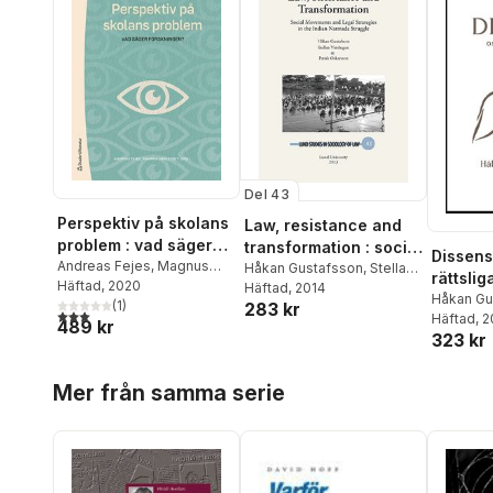
Del 43
Perspektiv på skolans
Law, resistance and
problem : vad säger
transformation : social
Dissens
forskningen?
Andreas Fejes
,
Magnus
movements and legal
Håkan Gustafsson
,
Stellan
rättslig
Dahlstedt
Häftad
, 2020
,
Majsa Allelin
,
Vinthagen
Häftad
, 2014
,
Patrik
strategies in the
Håkan Gu
Emma Arneback
(
1
)
,
Dennis
283 kr
Oskarsson
Indian Narmada
3,0
utav 5 stjärnor. Totalt antal röster:
Häftad
, 
489 kr
Beach
,
Gert Biesta
,
struggle
323 kr
Marianne Dovemark
,
Silvia
Edling
,
Tomas Englund
,
Hoppa över listan
Håkan Gustafsson
,
Bernt
Mer från samma serie
Gustavsson
,
Eva-Marie
Harlin
,
Fredrik Hertzberg
,
Magnus Hultén
,
Malin
Ideland
,
Sara Irisdotter
Aldenmyr
,
Thomas