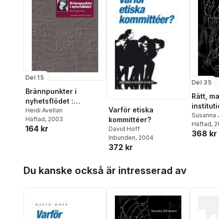
Johansson
,
Jan Jämte
,
Anders Jönsson
,
Anna-
Lena Kempe
,
Alli Klapp
,
Gunnlaugur Magnússon
,
Louise Malmström
,
Tommaso Milani
,
Judit
Novak
,
Mattias Nylund
,
Ylva
Odenbring
,
Maria Olson
,
Per-Åke Rosvall
,
Maria
Del 15
Del 35
Rydell
,
Ingegerd Tallberg
Brännpunkter i
Broman
,
Robert Thornberg
,
Rätt, m
nyhetsflödet :
Ásgeir Tryggvason
,
institut
Varför etiska
Johannes Westberg
,
Johan
rättssociologiska
Heidi Avellan
förändri
Susanna 
kommittéer?
Öhman
Häftad
, 2003
nedslag
Häftad
, 2
analys 
164 kr
David Hoff
368 kr
myndig
Inbunden
, 2004
samverk
372 kr
Hoppa över listan
Du kanske också är intresserad av