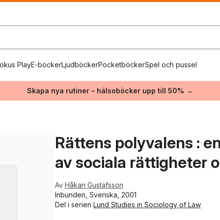
okus Play
E-böcker
Ljudböcker
Pocketböcker
Spel och pussel
Skapa nya rutiner – hälsoböcker upp till 50% →
Rättens polyvalens : e
av sociala rättigheter 
Av
Håkan Gustafsson
Inbunden, Svenska, 2001
Del i serien
Lund Studies in Sociology of Law