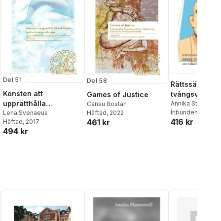
Del 51
Del 58
Rättssäkerhet
Konsten att
tvångsvård : 
Games of Justice
upprätthålla
rättssociologi
Annika Staaf
Cansu Bostan
Inbunden
, 2005
löneskillnader mellan
Lena Svenaeus
Häftad
, 2022
416 kr
461 kr
Häftad
, 2017
kvinnor och män
494 kr