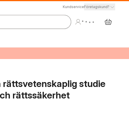
Kundservice
Företagskund?
n rättsvetenskaplig studie
och rättssäkerhet