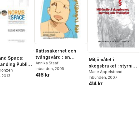
Rättssäkerhet och
tvångsvård : en
and Space:
Miljömålet i
rättssociologisk studie
Annika Staaf
anding Public
skogsbruket : styrning
Inbunden
, 2005
egulation in
 Konzen
och frivillighet
Marie Appelstrand
416 kr
, 2013
ist City
Inbunden
, 2007
414 kr