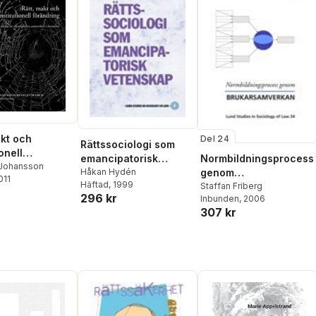
akt och
Del 24
Rättssociologi som
ionell
Normbildningsprocess
emancipatorisk
ng : en kritisk
Johansson
genom
vetenskap
Håkan Hydén
011
av
Häftad
, 1999
brukarsamverkan
Staffan Friberg
heters
296 kr
Inbunden
, 2006
an i barnahus
307 kr