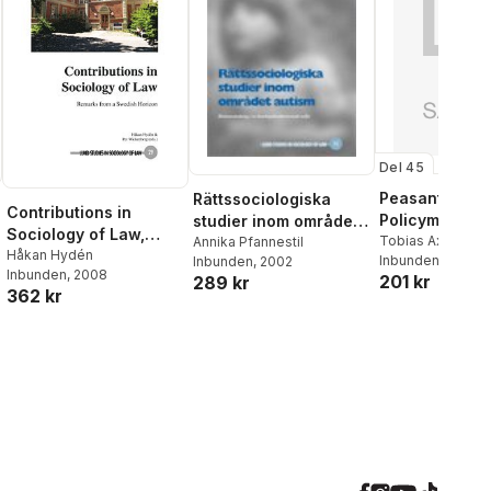
Del 45
Peasants and
Rättssociologiska
Contributions in
Policymakers
studier inom området
Sociology of Law,
Tobias Axelsson
autism :
Annika Pfannestil
Remarks from a
Håkan Hydén
Inbunden
, 2008
Inbunden
, 2002
rättsanvändning i en
Inbunden
, 2008
Swedish Horizon
201 kr
289 kr
kunskapskonkurreran
362 kr
de miljö