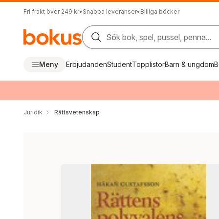
Fri frakt över 249 kr
•
Snabba leveranser
•
Billiga böcker
Sök bok, spel, pussel, penna...
Meny
Erbjudanden
Student
Topplistor
Barn & ungdom
B
Juridik
Rättsvetenskap