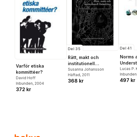
Del 41
Del 35
Norms 
Rätt, makt och
Underst
institutionell
Varför etiska
Space R
Lucas P.
förändring : en kritisk
Susanna Johansson
kommittéer?
Inbunden
the Tour
Häftad
, 2011
analys av
David Hoff
497 kr
368 kr
myndigheters
Inbunden
, 2004
samverkan i barnahus
372 kr