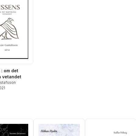
 : om det
a vetandet
stafsson
2021