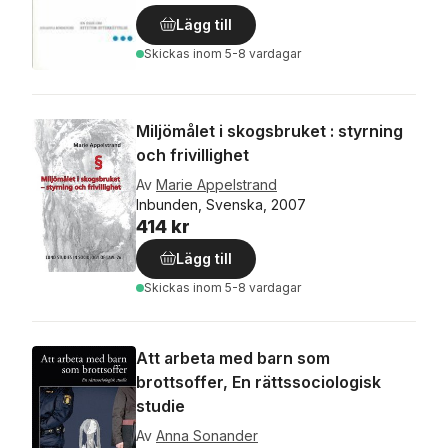
Lägg till
Skickas
inom 5-8 vardagar
Miljömålet i skogsbruket : styrning
och frivillighet
Av
Marie Appelstrand
Inbunden, Svenska, 2007
414 kr
Lägg till
Skickas
inom 5-8 vardagar
Att arbeta med barn som
brottsoffer, En rättssociologisk
studie
Av
Anna Sonander