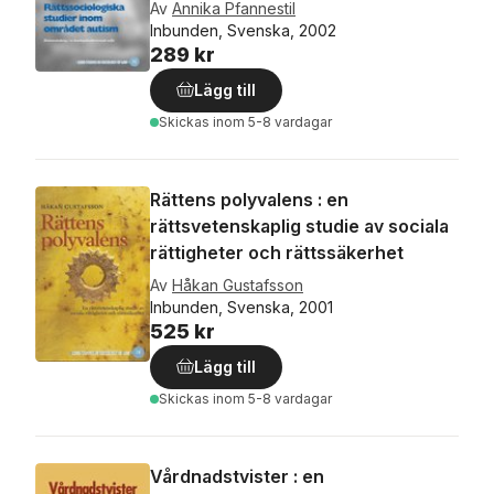
Av
Annika Pfannestil
Inbunden, Svenska, 2002
289 kr
Lägg till
Skickas
inom 5-8 vardagar
Rättens polyvalens : en
rättsvetenskaplig studie av sociala
rättigheter och rättssäkerhet
Av
Håkan Gustafsson
Inbunden, Svenska, 2001
525 kr
Lägg till
Skickas
inom 5-8 vardagar
Vårdnadstvister : en