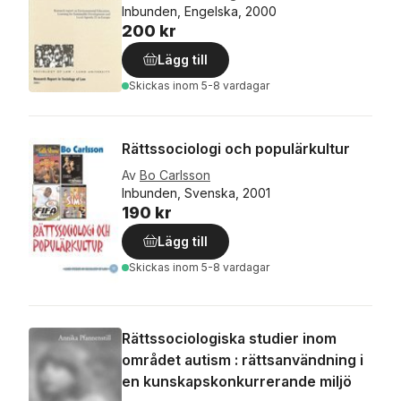
Inbunden, Engelska, 2000
200 kr
Lägg till
Skickas
inom 5-8 vardagar
Rättssociologi och populärkultur
Av
Bo Carlsson
Inbunden, Svenska, 2001
190 kr
Lägg till
Skickas
inom 5-8 vardagar
Rättssociologiska studier inom
området autism : rättsanvändning i
en kunskapskonkurrerande miljö