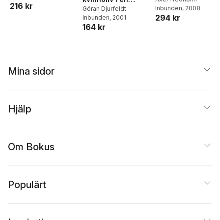
216 kr
Inbunden
, 2008
manlig värld
Göran Djurfeldt
Community
294 kr
Inbunden
, 2001
Response to
164 kr
Participatory
Development in
Post-Suharto
Indonesia
Mina sidor
Hjälp
Om Bokus
Populärt