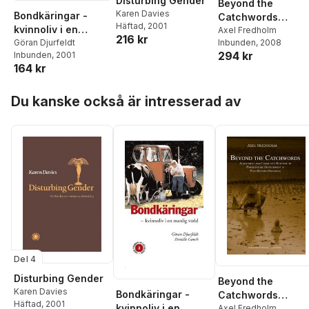
Disturbing Gender
Beyond the
Karen Davies
Bondkäringar -
Catchwords
Häftad
, 2001
kvinnoliv i en
Adjustment and
Axel Fredholm
216 kr
Inbunden
, 2008
manlig värld
Göran Djurfeldt
Community
294 kr
Inbunden
, 2001
Response to
164 kr
Participatory
Development in
Hoppa över listan
Du kanske också är intresserad av
Post-Suharto
Indonesia
Del 4
Disturbing Gender
Beyond the
Karen Davies
Bondkäringar -
Catchwords
Häftad
, 2001
kvinnoliv i en
Adjustment and
Axel Fredholm