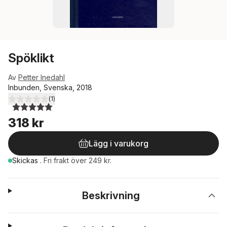
Spöklikt
Av
Petter Inedahl
Inbunden, Svenska, 2018
(
1
)
5,0
utav 5 stjärnor. Totalt antal röster:
318 kr
Lägg i varukorg
Skickas
.
Fri frakt över 249 kr.
Beskrivning