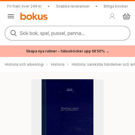
Fri frakt över 249 kr
•
Snabba leveranser
•
Billiga böcker
Sök bok, spel, pussel, penna...
Skapa nya rutiner – hälsoböcker upp till 50% →
Historia och arkeologi
Historia
Historia: särskilda händelser och ä