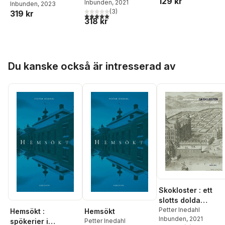
129 kr
Inbunden
, 2021
Inbunden
, 2023
Skådespel.
(
3
)
319 kr
5,0
utav 5 stjärnor. Totalt antal röster:
318 kr
Hoppa över listan
Du kanske också är intresserad av
Skokloster : ett
slotts dolda
historia
Petter Inedahl
Hemsökt :
Hemsökt
Inbunden
, 2021
spökerier i
Petter Inedahl