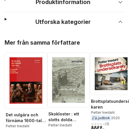
Produktinformation
Utforska kategorier
Hoppa över listan
Mer från samma författare
Brottsplatsunders
karen
Petter Inedahl
Skokloster : ett
Det vulgära och
Ljudbok
2020
slotts dolda
förnäma 1600-talet
(
1
)
historia
Petter Inedahl
: Slagsmål. Krogar.
Petter Inedahl
4,0
utav 5 stjärnor. Tota