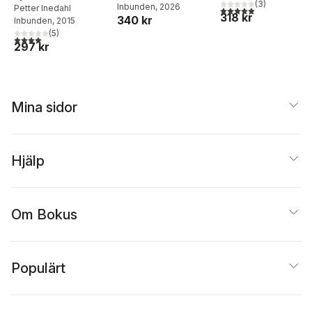
(
3
)
Inbunden
, 2026
Stockholms län
Petter Inedahl
5,0
utav 5 stjärnor. Tota
318 kr
340 kr
Inbunden
, 2015
(
5
)
4,0
utav 5 stjärnor. Totalt antal röster:
297 kr
Mina sidor
Hjälp
Om Bokus
Populärt