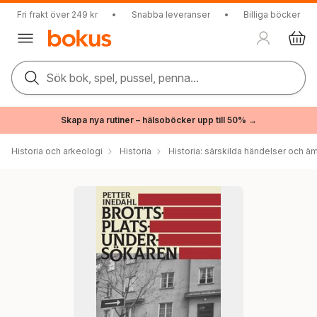
Fri frakt över 249 kr
•
Snabba leveranser
•
Billiga böcker
Sök bok, spel, pussel, penna...
Skapa nya rutiner – hälsoböcker upp till 50% →
Historia och arkeologi
Historia
Historia: särskilda händelser och ä