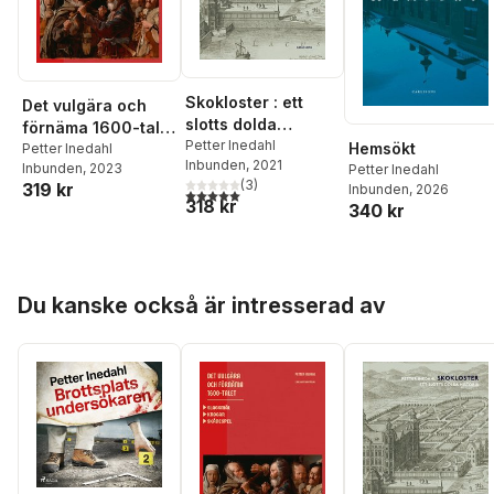
Skokloster : ett
Det vulgära och
slotts dolda
förnäma 1600-talet
historia
Petter Inedahl
Hemsökt
: Slagsmål. Krogar.
Petter Inedahl
Inbunden
, 2021
Inbunden
, 2023
Petter Inedahl
Skådespel.
(
3
)
319 kr
Inbunden
, 2026
5,0
utav 5 stjärnor. Totalt antal röster:
318 kr
340 kr
Hoppa över listan
Du kanske också är intresserad av