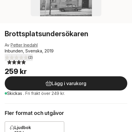
Brottsplatsundersökaren
Av
Petter Inedahl
Inbunden, Svenska, 2019
(
2
)
4,0
utav 5 stjärnor. Totalt antal röster:
259 kr
Lägg i varukorg
Skickas
.
Fri frakt över 249 kr.
Fler format och utgåvor
Ljudbok