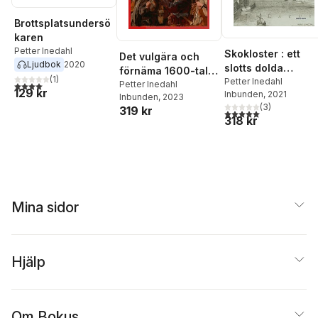
Brottsplatsundersö
karen
Petter Inedahl
Skokloster : ett
Det vulgära och
Ljudbok
2020
slotts dolda
förnäma 1600-talet
(
1
)
historia
Petter Inedahl
: Slagsmål. Krogar.
Petter Inedahl
4,0
utav 5 stjärnor. Totalt antal röster:
129 kr
Inbunden
, 2021
Inbunden
, 2023
Skådespel.
(
3
)
319 kr
5,0
utav 5 stjärnor. Tota
318 kr
Mina sidor
Hjälp
Om Bokus