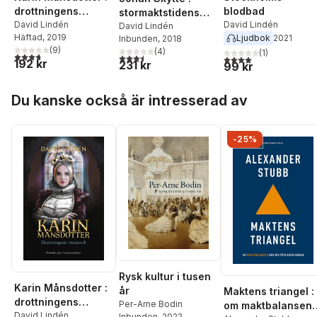
drottningens
blodbad
stormaktstidens
revansch
David Lindén
David Lindén
lärare
David Lindén
Häftad
, 2019
Ljudbok
2021
Inbunden
, 2018
(
9
)
(
4
)
(
1
)
3,7
utav 5 stjärnor. Totalt antal röster:
3,5
utav 5 stjärnor. Totalt antal röster:
4,0
utav 5 stjärnor. Tota
192 kr
231 kr
99 kr
Hoppa över listan
Du kanske också är intresserad av
-25%
Rysk kultur i tusen
Karin Månsdotter :
år
Maktens triangel :
drottningens
Per-Arne Bodin
om maktbalansen 
revansch
David Lindén
Inbunden
, 2022