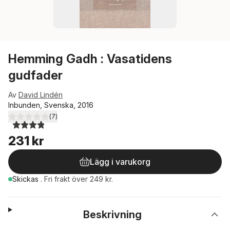
Hemming Gadh : Vasatidens
gudfader
Av
David Lindén
Inbunden, Svenska, 2016
(
7
)
3,9
utav 5 stjärnor. Totalt antal röster:
231 kr
Lägg i varukorg
Skickas
.
Fri frakt över 249 kr.
Beskrivning