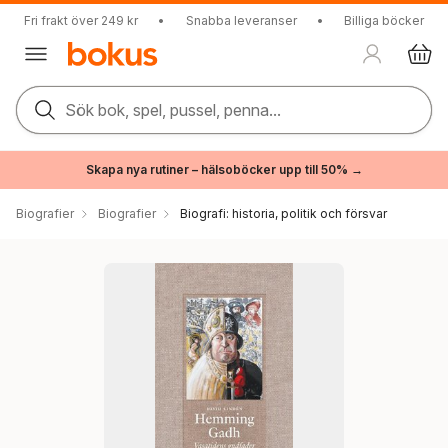
Fri frakt över 249 kr
•
Snabba leveranser
•
Billiga böcker
Sök bok, spel, pussel, penna...
Skapa nya rutiner – hälsoböcker upp till 50% →
Biografier
Biografier
Biografi: historia, politik och försvar