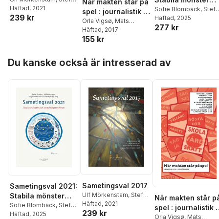
När makten står på
Dahlberg
Häftad
, 2021
,
Ragnhild
och
Sofie Blombäck
,
Stef
spel : journalistik i
239 kr
Nilsson
,
Camilla
Dahlberg
Häftad
, 2025
,
Ulf
utvecklingstende
valrörelser
Orla Vigsø
,
Mats
Sandström
,
Johannes
277 kr
Mörkenstam
,
Ragnhild
er
Ekström
Häftad
, 2017
,
Stefan
Bergh
Nilsson
,
Tim
155 kr
Dahlberg
,
Karin
Segerberg
,
Kåre
Eriksson
,
Kajsa Falasca
,
Vernby
Hoppa över listan
Jesper Strömbäck
,
Du kanske också är intresserad av
Marie Grusell
,
Patrik
Öhberg
,
Nicklas
Håkansson
Sametingsval 2017
Sametingsval 2021:
Ulf Mörkenstam
,
Stefan
Stabila mönster
När makten står p
Dahlberg
Häftad
, 2021
,
Ragnhild
och
Sofie Blombäck
,
Stefan
spel : journalistik i
239 kr
Nilsson
,
Camilla
Dahlberg
Häftad
, 2025
,
Ulf
utvecklingstendens
valrörelser
Orla Vigsø
,
Mats