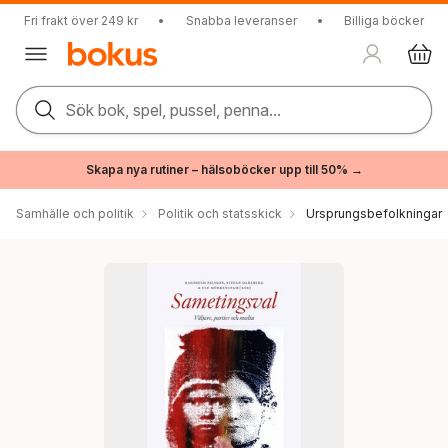
Fri frakt över 249 kr
•
Snabba leveranser
•
Billiga böcker
Sök bok, spel, pussel, penna...
Skapa nya rutiner – hälsoböcker upp till 50% →
Samhälle och politik
Politik och statsskick
Ursprungsbefolkningar