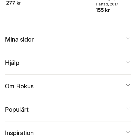
Sandström
,
Johannes
277 kr
Mörkenstam
,
Ragnhild
er
Ekström
Häftad
, 2017
,
Stefan
Bergh
Nilsson
,
Tim
155 kr
Dahlberg
,
Karin
Segerberg
,
Kåre
Eriksson
,
Kajsa Falasc
Vernby
Jesper Strömbäck
,
Marie Grusell
,
Patrik
Öhberg
,
Nicklas
Håkansson
Mina sidor
Hjälp
Om Bokus
Populärt
Inspiration