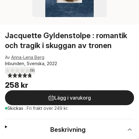
Jacquette Gyldenstolpe : romantik
och tragik i skuggan av tronen
Av
Anna-Lena Berg
Inbunden, Svenska, 2022
(
9
)
4,8
utav 5 stjärnor. Totalt antal röster:
258 kr
Lägg i varukorg
Skickas
.
Fri frakt över 249 kr.
Beskrivning