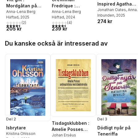
Inspired Agatha
Mordgåtan på
Fredrique :
Christie
Jonathan Oates
,
Anna
Attarp 1845
Anna-Lena Berg
morddramat i Falun
Anna-Lena Berg
Lena Berg
Inbunden
, 2025
Häftad
, 2025
Häftad
, 2024
1815
274 kr
(
2
)
(
4
)
4,5
utav 5 stjärnor. Totalt antal röster:
4,5
utav 5 stjärnor. Totalt antal röster:
205 kr
239 kr
Hoppa över listan
Du kanske också är intresserad av
Del 2
Del 3
Tisdagsklubben :
Isbrytare
Dödligt nyår på
Amelie Posses
Kristina Ohlsson
Teneriffa
antinazistiska
Johan Erséus