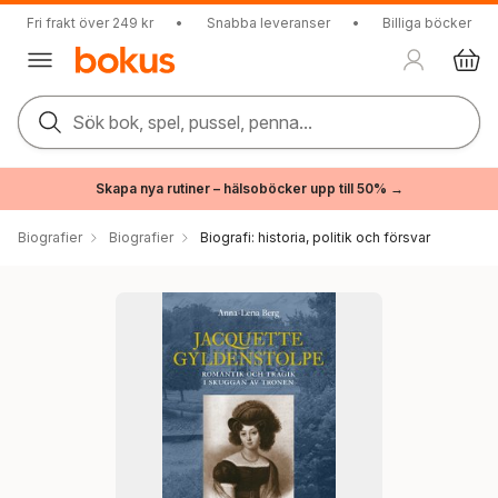
Fri frakt över 249 kr
•
Snabba leveranser
•
Billiga böcker
Sök bok, spel, pussel, penna...
Skapa nya rutiner – hälsoböcker upp till 50% →
Biografier
Biografier
Biografi: historia, politik och försvar