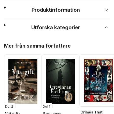
Produktinformation
Utforska kategorier
Hoppa över listan
Mer från samma författare
Del 2
Del 1
Crimes That
Vitt gift :
Grevinnan